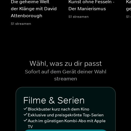
Die geheime Welt
Kunst ohne Fesseln -
Ka
der Klänge mit David
Der Manierismus
ge
Attenborough
S1 streamen
S1
S1 streamen
Wähl, was zu dir passt
Sofort auf dem Gerät deiner Wahl
streamen
Filme & Serien
Blockbuster kurz nach dem Kino
Exklusive und preisgekrönte Top-Serien
Auch im günstigen Kombi-Abo mit Apple
TV