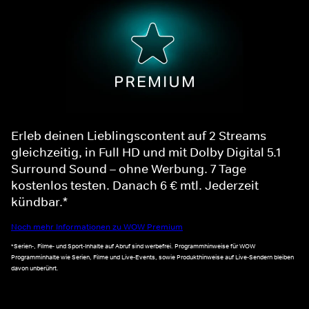
Erleb deinen Lieblingscontent auf 2 Streams
gleichzeitig, in Full HD und mit Dolby Digital 5.1
Surround Sound – ohne Werbung. 7 Tage
kostenlos testen. Danach 6 € mtl. Jederzeit
kündbar.*
Noch mehr Informationen zu WOW Premium
*Serien-, Filme- und Sport-Inhalte auf Abruf sind werbefrei. Programmhinweise für WOW
Programminhalte wie Serien, Filme und Live-Events, sowie Produkthinweise auf Live-Sendern bleiben
davon unberührt.