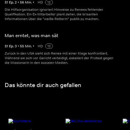
S
1
Ep.
2
•
56
Min.
•
HD
12
Die Hilfsorganisation ignoriert Hinweise zu Renees fehlender
Qualifikation. Ein Ex-Mitarbeiter plant daher, die brisanten
Informationen über die "weiße Retterin" publik zu machen.
Man erntet, was man sät
S
1
Ep.
3
•
55
Min.
•
HD
12
Zurück in den USA sieht sich Renee mit einer Klage konfrontiert.
Während sie sich vor Gericht verteidigt, eskaliert der Protest gegen
die Missionarin in den sozialen Medien.
Das könnte dir auch gefallen