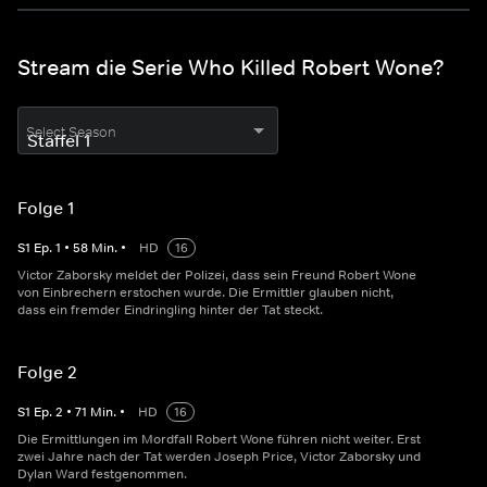
Stream die Serie Who Killed Robert Wone?
Select Season
Folge 1
S
1
Ep.
1
•
58
Min.
•
HD
16
Victor Zaborsky meldet der Polizei, dass sein Freund Robert Wone
von Einbrechern erstochen wurde. Die Ermittler glauben nicht,
dass ein fremder Eindringling hinter der Tat steckt.
Folge 2
S
1
Ep.
2
•
71
Min.
•
HD
16
Die Ermittlungen im Mordfall Robert Wone führen nicht weiter. Erst
zwei Jahre nach der Tat werden Joseph Price, Victor Zaborsky und
Dylan Ward festgenommen.