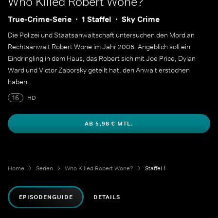
Who Killed Robert Wone?
True-Crime-Serie
1 Staffel
Sky Crime
Die Polizei und Staatsanwaltschaft untersuchen den Mord an
Rechtsanwalt Robert Wone im Jahr 2006. Angeblich soll ein
Eindringling in dem Haus, das Robert sich mit Joe Price, Dylan
Ward und Victor Zaborsky geteilt hat, den Anwalt erstochen
haben.
16
HD
AB 5,98 € MTL.
Home
Serien
Who Killed Robert Wone?
Staffel 1
EPISODENGUIDE
DETAILS