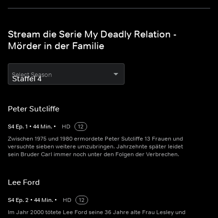
Stream die Serie My Deadly Relation -
Mörder in der Familie
Select Season
Peter Sutcliffe
S
4
Ep.
1
•
44
Min.
•
HD
12
Zwischen 1975 und 1980 ermordete Peter Sutcliffe 13 Frauen und
versuchte sieben weitere umzubringen. Jahrzehnte später leidet
sein Bruder Carl immer noch unter den Folgen der Verbrechen.
Lee Ford
S
4
Ep.
2
•
44
Min.
•
HD
12
Im Jahr 2000 tötete Lee Ford seine 36 Jahre alte Frau Lesley und