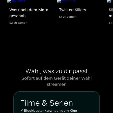
Was nach dem Mord
Twisted Killers
Ki
geschah
m
S1 streamen
S2 streamen
S1
Wähl, was zu dir passt
Sofort auf dem Gerät deiner Wahl
streamen
Filme & Serien
Blockbuster kurz nach dem Kino