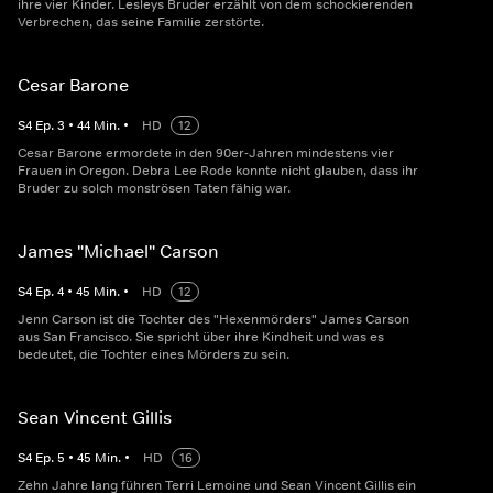
ihre vier Kinder. Lesleys Bruder erzählt von dem schockierenden
Verbrechen, das seine Familie zerstörte.
Cesar Barone
S
4
Ep.
3
•
44
Min.
•
HD
12
Cesar Barone ermordete in den 90er-Jahren mindestens vier
Frauen in Oregon. Debra Lee Rode konnte nicht glauben, dass ihr
Bruder zu solch monströsen Taten fähig war.
James "Michael" Carson
S
4
Ep.
4
•
45
Min.
•
HD
12
Jenn Carson ist die Tochter des "Hexenmörders" James Carson
aus San Francisco. Sie spricht über ihre Kindheit und was es
bedeutet, die Tochter eines Mörders zu sein.
Sean Vincent Gillis
S
4
Ep.
5
•
45
Min.
•
HD
16
Zehn Jahre lang führen Terri Lemoine und Sean Vincent Gillis ein