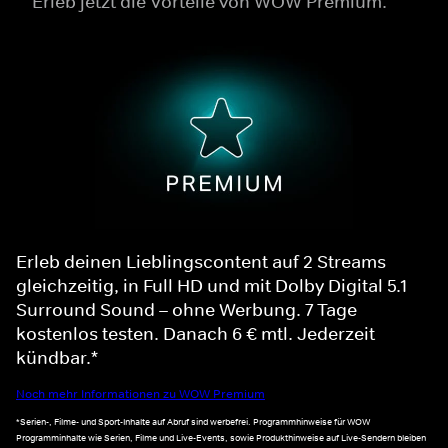
Erleb jetzt die Vorteile von WOW Premium.
Erleb deinen Lieblingscontent auf 2 Streams
gleichzeitig, in Full HD und mit Dolby Digital 5.1
Surround Sound – ohne Werbung. 7 Tage
kostenlos testen. Danach 6 € mtl. Jederzeit
kündbar.*
Noch mehr Informationen zu WOW Premium
*Serien-, Filme- und Sport-Inhalte auf Abruf sind werbefrei. Programmhinweise für WOW
Programminhalte wie Serien, Filme und Live-Events, sowie Produkthinweise auf Live-Sendern bleiben