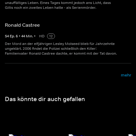
unauffälliges Leben. Eines Tages kommt jedoch ans Licht, dass
Gillis noch ein zweites Leben hatte - als Serienmörder.
Ronald Castree
S
4
Ep.
6
•
44
Min.
•
HD
12
Der Mord an der elfjährigen Lesley Molseed blieb für Jahrzehnte
ungeklärt. 2006 findet die Polizei schließlich den Killer:
Familienvater Ronald Castree dachte, er kommt mit der Tat davon.
mehr
Das könnte dir auch gefallen