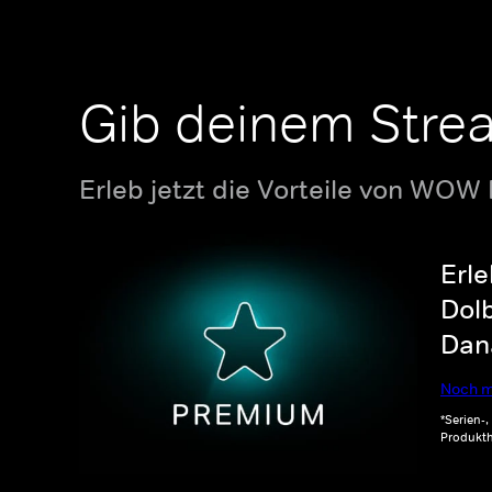
Gib deinem Stre
Erleb jetzt die Vorteile von WOW
Erle
Dolb
Dana
Noch m
*Serien-
Produkth