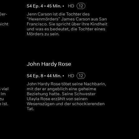
S
4
Ep.
4
•
45
Min.
•
HD
12
0er-
Jenn Carson ist die Tochter des
"Hexenmörders" James Carson aus San
icht
Francisco. Sie spricht über ihre Kindheit
und was es bedeutet, die Tochter eines
Mörders zu sein.
John Hardy Rose
S
4
Ep.
8
•
44
Min.
•
HD
12
John Hardy Rose tötet seine Nachbarin,
 viel
mit der er angeblich eine geheime
 Im
Beziehung hatte. Seine Schwester
zu
Ulayla Rose erzählt von seinen
 ist.
Wesenszügen und der schockierenden
Tat.