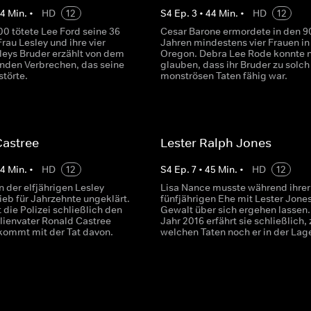
44
Min.
•
HD
12
S
4
Ep.
3
•
44
Min.
•
HD
12
00 tötete Lee Ford seine 36
Cesar Barone ermordete in den 9
Frau Lesley und ihre vier
Jahren mindestens vier Frauen in
sleys Bruder erzählt von dem
Oregon. Debra Lee Rode konnte n
nden Verbrechen, das seine
glauben, dass ihr Bruder zu solch
störte.
monströsen Taten fähig war.
Castree
Lester Ralph Jones
44
Min.
•
HD
12
S
4
Ep.
7
•
45
Min.
•
HD
12
 der elfjährigen Lesley
Lisa Nance musste während ihrer
ieb für Jahrzehnte ungeklärt.
fünfjährigen Ehe mit Lester Jones
 die Polizei schließlich den
Gewalt über sich ergehen lassen.
ilienvater Ronald Castree
Jahr 2016 erfährt sie schließlich, 
 kommt mit der Tat davon.
welchen Taten noch er in der Lage