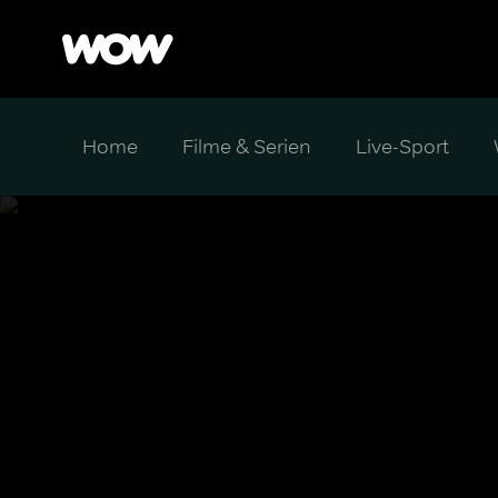
Home
Filme & Serien
Live-Sport