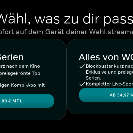
Wähl, was zu dir pass
ofort auf dem Gerät deiner Wahl stream
Serien
Alles von 
urz nach dem Kino
Blockbuster kurz na
Exklusive und preisg
preisgekrönte Top-
Serien.
Kompletter Live-Spor
igen Kombi-Abo mit
AB 34,97 
,98 € MTL.