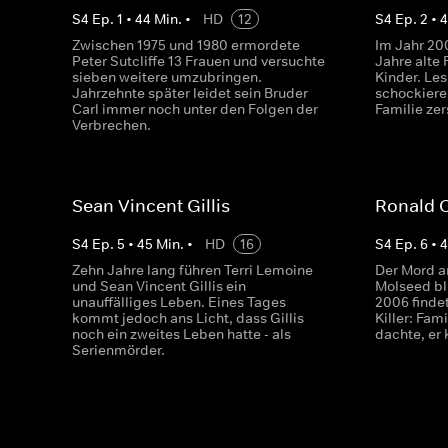
S
4
Ep.
1
•
44
Min.
•
HD
12
S
4
Ep.
2
•
Zwischen 1975 und 1980 ermordete
Im Jahr 20
Peter Sutcliffe 13 Frauen und versuchte
Jahre alte 
sieben weitere umzubringen.
Kinder. Le
Jahrzehnte später leidet sein Bruder
schockiere
Carl immer noch unter den Folgen der
Familie zer
Verbrechen.
Sean Vincent Gillis
Ronald 
S
4
Ep.
5
•
45
Min.
•
HD
16
S
4
Ep.
6
•
Zehn Jahre lang führen Terri Lemoine
Der Mord an
und Sean Vincent Gillis ein
Molseed bl
unauffälliges Leben. Eines Tages
2006 findet
kommt jedoch ans Licht, dass Gillis
Killer: Fam
noch ein zweites Leben hatte - als
dachte, er
Serienmörder.