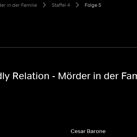
er in der Familie
Staffel 4
Folge 5
y Relation - Mörder in der Fami
d
Cesar Barone