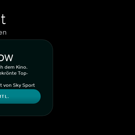
t
en
WOW
ch dem Kino.
ekrönte Top-
t von Sky Sport
MTL.