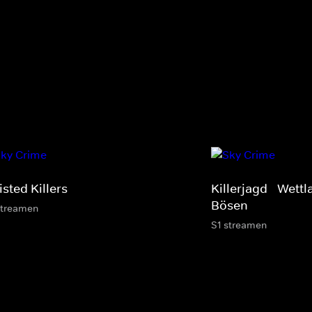
sted Killers
Killerjagd - Wett
Bösen
streamen
S1 streamen