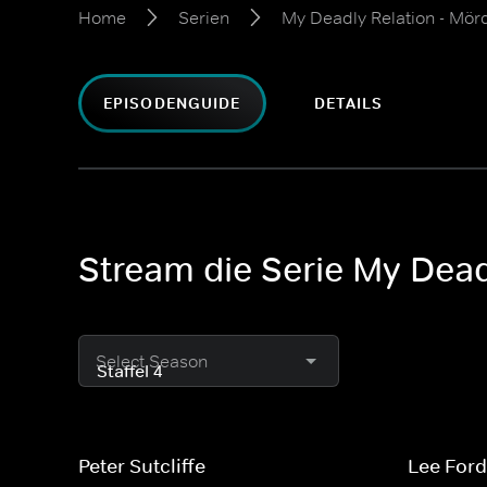
Home
Serien
My Deadly Relation - Mörd
EPISODENGUIDE
DETAILS
Stream die Serie My Deadl
Select Season
Peter Sutcliffe
Lee For