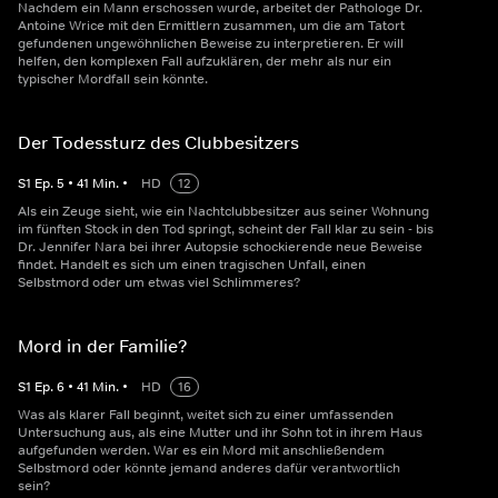
Nachdem ein Mann erschossen wurde, arbeitet der Pathologe Dr.
Antoine Wrice mit den Ermittlern zusammen, um die am Tatort
gefundenen ungewöhnlichen Beweise zu interpretieren. Er will
helfen, den komplexen Fall aufzuklären, der mehr als nur ein
typischer Mordfall sein könnte.
Der Todessturz des Clubbesitzers
S
1
Ep.
5
•
41
Min.
•
HD
12
Als ein Zeuge sieht, wie ein Nachtclubbesitzer aus seiner Wohnung
im fünften Stock in den Tod springt, scheint der Fall klar zu sein - bis
Dr. Jennifer Nara bei ihrer Autopsie schockierende neue Beweise
findet. Handelt es sich um einen tragischen Unfall, einen
Selbstmord oder um etwas viel Schlimmeres?
Mord in der Familie?
S
1
Ep.
6
•
41
Min.
•
HD
16
Was als klarer Fall beginnt, weitet sich zu einer umfassenden
Untersuchung aus, als eine Mutter und ihr Sohn tot in ihrem Haus
aufgefunden werden. War es ein Mord mit anschließendem
Selbstmord oder könnte jemand anderes dafür verantwortlich
sein?