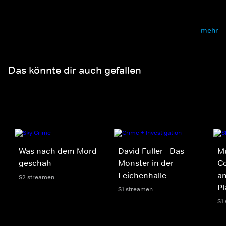
mehr
Das könnte dir auch gefallen
Was nach dem Mord
David Fuller - Das
Mu
geschah
Monster in der
Co
Leichenhalle
an
S2 streamen
Pl
S1 streamen
S1