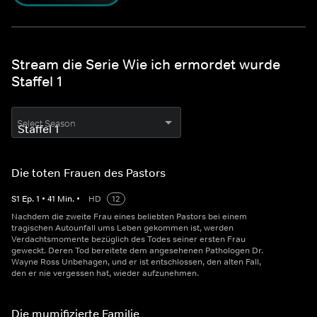
Stream die Serie Wie ich ermordet wurde
Staffel 1
Select Season
Die toten Frauen des Pastors
S
1
Ep.
1
•
41
Min.
•
HD
12
Nachdem die zweite Frau eines beliebten Pastors bei einem
tragischen Autounfall ums Leben gekommen ist, werden
Verdachtsmomente bezüglich des Todes seiner ersten Frau
geweckt. Deren Tod bereitete dem angesehenen Pathologen Dr.
Wayne Ross Unbehagen, und er ist entschlossen, den alten Fall,
den er nie vergessen hat, wieder aufzunehmen.
Die mumifizierte Familie