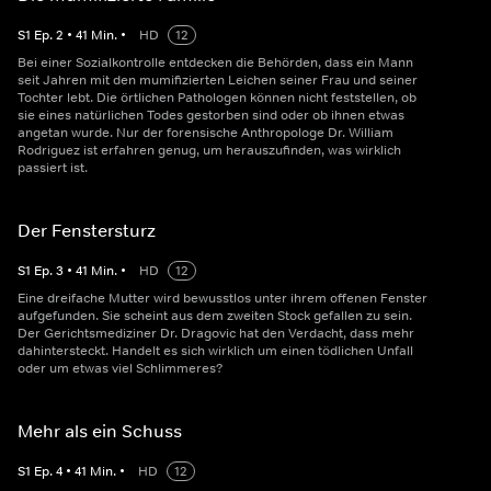
S
1
Ep.
2
•
41
Min.
•
HD
12
Bei einer Sozialkontrolle entdecken die Behörden, dass ein Mann
seit Jahren mit den mumifizierten Leichen seiner Frau und seiner
Tochter lebt. Die örtlichen Pathologen können nicht feststellen, ob
sie eines natürlichen Todes gestorben sind oder ob ihnen etwas
angetan wurde. Nur der forensische Anthropologe Dr. William
Rodriguez ist erfahren genug, um herauszufinden, was wirklich
passiert ist.
Der Fenstersturz
S
1
Ep.
3
•
41
Min.
•
HD
12
Eine dreifache Mutter wird bewusstlos unter ihrem offenen Fenster
aufgefunden. Sie scheint aus dem zweiten Stock gefallen zu sein.
Der Gerichtsmediziner Dr. Dragovic hat den Verdacht, dass mehr
dahintersteckt. Handelt es sich wirklich um einen tödlichen Unfall
oder um etwas viel Schlimmeres?
Mehr als ein Schuss
S
1
Ep.
4
•
41
Min.
•
HD
12