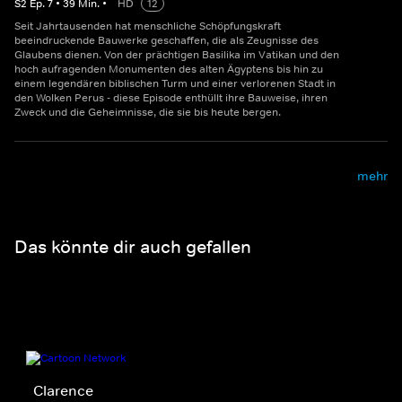
S
2
Ep.
7
•
39
Min.
•
HD
12
Seit Jahrtausenden hat menschliche Schöpfungskraft
beeindruckende Bauwerke geschaffen, die als Zeugnisse des
Glaubens dienen. Von der prächtigen Basilika im Vatikan und den
hoch aufragenden Monumenten des alten Ägyptens bis hin zu
einem legendären biblischen Turm und einer verlorenen Stadt in
den Wolken Perus - diese Episode enthüllt ihre Bauweise, ihren
Zweck und die Geheimnisse, die sie bis heute bergen.
mehr
Das könnte dir auch gefallen
Clarence