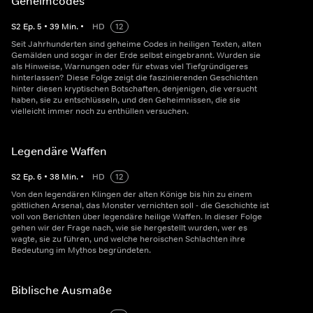
Geheimcodes
S
2
Ep.
5
•
39
Min.
•
HD
12
Seit Jahrhunderten sind geheime Codes in heiligen Texten, alten
Gemälden und sogar in der Erde selbst eingebrannt. Wurden sie
als Hinweise, Warnungen oder für etwas viel Tiefgründigeres
hinterlassen? Diese Folge zeigt die faszinierenden Geschichten
hinter diesen kryptischen Botschaften, denjenigen, die versucht
haben, sie zu entschlüsseln, und den Geheimnissen, die sie
vielleicht immer noch zu enthüllen versuchen.
Legendäre Waffen
S
2
Ep.
6
•
38
Min.
•
HD
12
Von den legendären Klingen der alten Könige bis hin zu einem
göttlichen Arsenal, das Monster vernichten soll - die Geschichte ist
voll von Berichten über legendäre heilige Waffen. In dieser Folge
gehen wir der Frage nach, wie sie hergestellt wurden, wer es
wagte, sie zu führen, und welche heroischen Schlachten ihre
Bedeutung im Mythos begründeten.
Biblische Ausmaße