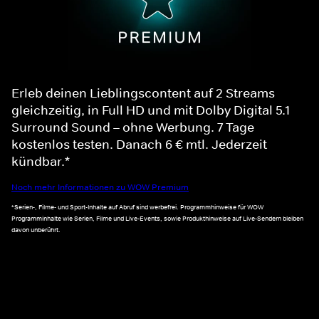
Erleb deinen Lieblingscontent auf 2 Streams
gleichzeitig, in Full HD und mit Dolby Digital 5.1
Surround Sound – ohne Werbung. 7 Tage
kostenlos testen. Danach 6 € mtl. Jederzeit
kündbar.*
Noch mehr Informationen zu WOW Premium
*Serien-, Filme- und Sport-Inhalte auf Abruf sind werbefrei. Programmhinweise für WOW
Programminhalte wie Serien, Filme und Live-Events, sowie Produkthinweise auf Live-Sendern bleiben
davon unberührt.