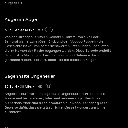
aufgedeckt.
Auge um Auge
S
2
Ep.
3
•
38
Min.
•
HD
12
Von den strengen, brutalen Gesetzen Hammurabis und der
Samurai bis hin zum bösen Blick und den Voodoo-Puppen - die
Geschichte ist voll von bemerkenswerten Erzählungen über Taten,
die im Namen der Rache begangen wurden. Diese Episode enthüllt
die dunklen Mächte, die Einzelpersonen und Nationen dazu
getrieben haben, Rache zu üben - oft mit tödlichen Folgen.
Sagenhafte Ungeheuer
S
2
Ep.
4
•
38
Min.
•
HD
12
Angeblich durchstreifen legendäre Ungeheuer die Erde und die
Meere und terrorisieren, töten und nehmen sogar Besitz von
Menschen. Aber sind diese Kreaturen nur Sinnbilder oder gibt es
Beweise dafür, dass sie tatsächlich entfesselt wurden, um Unheil
zu stiften?