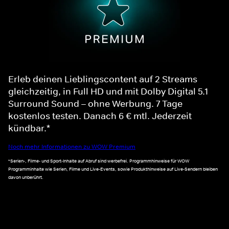
Erleb deinen Lieblingscontent auf 2 Streams
gleichzeitig, in Full HD und mit Dolby Digital 5.1
Surround Sound – ohne Werbung. 7 Tage
kostenlos testen. Danach 6 € mtl. Jederzeit
kündbar.*
Noch mehr Informationen zu WOW Premium
*Serien-, Filme- und Sport-Inhalte auf Abruf sind werbefrei. Programmhinweise für WOW
Programminhalte wie Serien, Filme und Live-Events, sowie Produkthinweise auf Live-Sendern bleiben
davon unberührt.