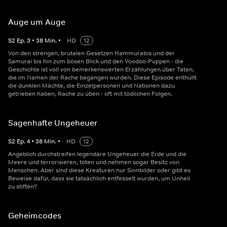
Auge um Auge
S
2
Ep.
3
•
38
Min.
•
HD
12
Von den strengen, brutalen Gesetzen Hammurabis und der
Samurai bis hin zum bösen Blick und den Voodoo-Puppen - die
Geschichte ist voll von bemerkenswerten Erzählungen über Taten,
die im Namen der Rache begangen wurden. Diese Episode enthüllt
die dunklen Mächte, die Einzelpersonen und Nationen dazu
getrieben haben, Rache zu üben - oft mit tödlichen Folgen.
Sagenhafte Ungeheuer
S
2
Ep.
4
•
38
Min.
•
HD
12
Angeblich durchstreifen legendäre Ungeheuer die Erde und die
Meere und terrorisieren, töten und nehmen sogar Besitz von
Menschen. Aber sind diese Kreaturen nur Sinnbilder oder gibt es
Beweise dafür, dass sie tatsächlich entfesselt wurden, um Unheil
zu stiften?
Geheimcodes