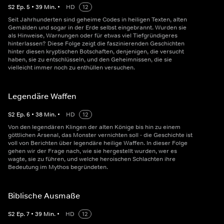
S
2
Ep.
5
•
39
Min.
•
HD
12
Seit Jahrhunderten sind geheime Codes in heiligen Texten, alten
Gemälden und sogar in der Erde selbst eingebrannt. Wurden sie
als Hinweise, Warnungen oder für etwas viel Tiefgründigeres
hinterlassen? Diese Folge zeigt die faszinierenden Geschichten
hinter diesen kryptischen Botschaften, denjenigen, die versucht
haben, sie zu entschlüsseln, und den Geheimnissen, die sie
vielleicht immer noch zu enthüllen versuchen.
Legendäre Waffen
S
2
Ep.
6
•
38
Min.
•
HD
12
Von den legendären Klingen der alten Könige bis hin zu einem
göttlichen Arsenal, das Monster vernichten soll - die Geschichte ist
voll von Berichten über legendäre heilige Waffen. In dieser Folge
gehen wir der Frage nach, wie sie hergestellt wurden, wer es
wagte, sie zu führen, und welche heroischen Schlachten ihre
Bedeutung im Mythos begründeten.
Biblische Ausmaße
S
2
Ep.
7
•
39
Min.
•
HD
12