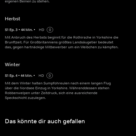
eigenen Beinen zu stehen.
Herbst
S
1
Ep.
3
•
44
Min.
•
HD
0
Mit Anbruch des Herbsts beginnt für die Rothirsche in Yorkshire die
Brunftzeit. Für Großbritanniens größtes Landsäugetier bedeutet
das, gegen hartnäckige Mitbewerber um ein Weibchen zu kämpfen.
Winter
S
1
Ep.
4
•
44
Min.
•
HD
0
Mit dem Winter halten Sumpfohreulen nach einem langen Flug
über die Nordsee Einzug in Yorkshire. Währenddessen stehen
Robbenwelpen unter Zeitdruck, sich eine ausreichende
Speckschicht zuzulegen.
Das könnte dir auch gefallen