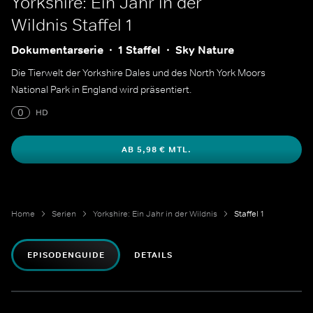
Yorkshire: Ein Jahr in der
Wildnis
Staffel 1
Dokumentarserie
1 Staffel
Sky Nature
Die Tierwelt der Yorkshire Dales und des North York Moors
National Park in England wird präsentiert.
0
HD
AB 5,98 € MTL.
Home
Serien
Yorkshire: Ein Jahr in der Wildnis
Staffel 1
EPISODENGUIDE
DETAILS