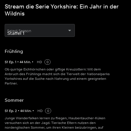
Stream die Serie Yorkshire: Ein Jahr in der
Wildnis
Select Season
Frühling
S
1
Ep.
1
•
44
Min.
•
HD
0
Ob quirlige Eichhörnchen oder giftige Kreuzottern: Mit dem
Anbruch des Frühlings macht sich die Tierwelt der Nationalparks
Yorkshires auf die Suche nach Nahrung und einem geeigneten
Partner.
Sommer
S
1
Ep.
2
•
44
Min.
•
HD
0
Junge Wanderfalken lernen zu fliegen, Haubentaucher-Küken
versuchen sich an der Jagd. Tierische Eltern nutzen den
nordenglischen Sommer, um ihren Kleinen beizubringen, auf