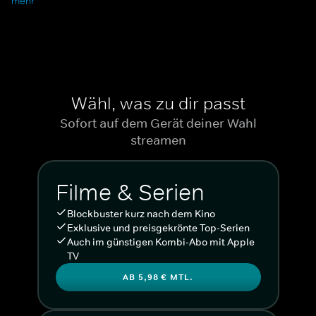
mehr
("Criminal Minds") in der Hauptrolle des S.W.A.T-Teamleiters
Hondo. Als schwarzer Cop schwankt er oft zwischen zwischen der
Loyalität zu seiner Community und der Pflichterfüllung als Polizist.
"Die Rolle ist mein Traumjob", sagt Moore. Das glauben wir und
freuen uns auf die 13 neuen Folgen. Stream außerdem bei WOW
"S.W.A.T." Staffeln 1 bis 6
.
Wähl, was zu dir passt
Mit Shemar Moore, David Lim, Jay Harrington, Patrick
Sofort auf dem Gerät deiner Wahl
St. Esprit, Anna Enger.
streamen
Filme & Serien
Blockbuster kurz nach dem Kino
Exklusive und preisgekrönte Top-Serien
Auch im günstigen Kombi-Abo mit Apple
TV
AB 5,98 € MTL.