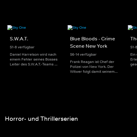
S.W.A.T.
Blue Bloods - Crime
Th
Scene New York
S1-8 verfügbar
S1-
Daniel Harrelson wird nach
S6-14 verfügbar
Ein
einem Fehler seines Bosses
Erle
Frank Reagan ist Chef der
Leiter des S.W.A.T.-Teams in
ges
Polizei von New York. Der
Los Angeles. Er und sein
Bau
Witwer folgt damit seinem
Team kämpfen gegen
Nol
Vater, der diese Behörde
Drogendealer, Terroristen
gest
früher ebenfalls leitete und
und Gangs und werden
Ang
der ihm mit seinem Wissen
immer dann gerufen, wenn
Aus
und seinen Kontakten
alle anderen Behörden
Als
immer wieder hilfreich zur
nicht mehr weiterwissen.
LAP
Seite steht. Der Kampf
bew
gegen das Verbrechen ist
für die Reagans also kein
bloßer Job, sondern eine
Horror- und Thrillerserien
regelrechte
Familienangelegenheit.
Denn auch Franks Söhne
Daniel und Jameson sind