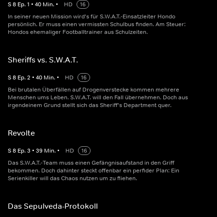
S
8
Ep.
1
•
40
Min.
•
HD
16
In seiner neuen Mission wird's für S.W.A.T.-Einsatzleiter Hondo
persönlich. Er muss einen vermissten Schulbus finden. Am Steuer:
Hondos ehemaliger Footballtrainer aus Schulzeiten.
Sheriffs vs. S.W.A.T.
S
8
Ep.
2
•
40
Min.
•
HD
16
Bei brutalen Überfällen auf Drogenverstecke kommen mehrere
Menschen ums Leben. S.W.A.T. will den Fall übernehmen. Doch aus
irgendeinem Grund stellt sich das Sheriff's Department quer.
Revolte
S
8
Ep.
3
•
39
Min.
•
HD
16
Das S.W.A.T.-Team muss einen Gefängnisaufstand in den Griff
bekommen. Doch dahinter steckt offenbar ein perfider Plan: Ein
Serienkiller will das Chaos nutzen um zu fliehen.
Das Sepulveda-Protokoll