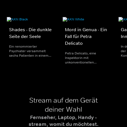
schon Träger der typischen
blauen Polizeiuniformen.
Shades - Die dunkle
Mord in Genua - Ein
Ga
Seite der Seele
Fall für Petra
In
Delicato
Ein renommierter
In 
Psychiater versammelt
der
Petra Delicato, eine
sechs Patienten in einem
Kon
Inspektorin mit
abgelegenen Keller, um sie
Nac
unkonventionellen
mit seiner bewährten
der
Methoden, und ihr Partner
Methode zur Heilung
Ban
Antonio Monte, ein Polizist
komplexer Fälle zu
und
der alten Schule, ermitteln
behandeln. Das Experiment
sor
in einer Reihe von
endet tragisch.
Terr
Vergewaltigungen, dem
illegalen Handel mit
Kampfhunden und in
Stream auf dem Gerät
religiösen Sekten.
deiner Wahl
Fernseher, Laptop, Handy -
stream, womit du möchtest.