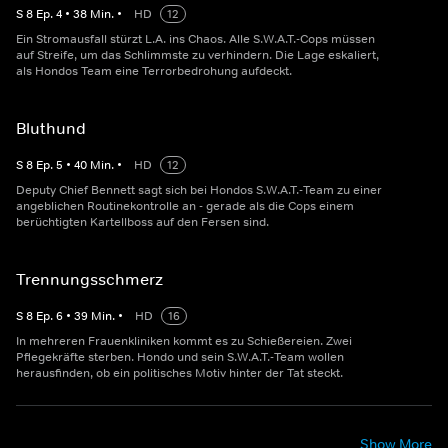
S
8
Ep.
4
•
38
Min.
•
HD
12
Ein Stromausfall stürzt L.A. ins Chaos. Alle S.W.A.T.-Cops müssen
auf Streife, um das Schlimmste zu verhindern. Die Lage eskaliert,
als Hondos Team eine Terrorbedrohung aufdeckt.
Bluthund
S
8
Ep.
5
•
40
Min.
•
HD
12
Deputy Chief Bennett sagt sich bei Hondos S.W.A.T.-Team zu einer
angeblichen Routinekontrolle an - gerade als die Cops einem
berüchtigten Kartellboss auf den Fersen sind.
Trennungsschmerz
S
8
Ep.
6
•
39
Min.
•
HD
16
In mehreren Frauenkliniken kommt es zu Schießereien. Zwei
Pflegekräfte sterben. Hondo und sein S.W.A.T.-Team wollen
herausfinden, ob ein politisches Motiv hinter der Tat steckt.
Show More