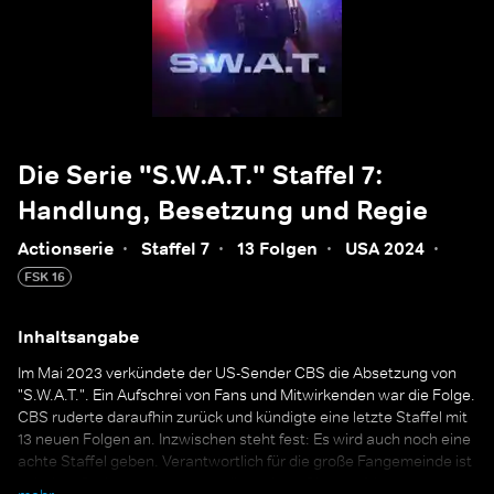
Die Serie "S.W.A.T." Staffel 7:
Handlung, Besetzung und Regie
Actionserie
·
Staffel 7
·
13 Folgen
·
USA 2024
·
FSK 16
Inhaltsangabe
Im Mai 2023 verkündete der US-Sender CBS die Absetzung von
"S.W.A.T.". Ein Aufschrei von Fans und Mitwirkenden war die Folge.
CBS ruderte daraufhin zurück und kündigte eine letzte Staffel mit
13 neuen Folgen an. Inzwischen steht fest: Es wird auch noch eine
achte Staffel geben. Verantwortlich für die große Fangemeinde ist
seit dem Serienstart 2017 vor allem einer: Shemar Moore