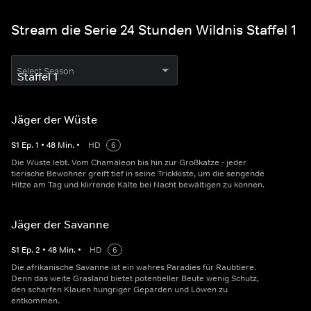
Stream die Serie 24 Stunden Wildnis Staffel 1
Select Season
Jäger der Wüste
S
1
Ep.
1
•
48
Min.
•
HD
6
Die Wüste lebt. Vom Chamäleon bis hin zur Großkatze - jeder
tierische Bewohner greift tief in seine Trickkiste, um die sengende
Hitze am Tag und klirrende Kälte bei Nacht bewältigen zu können.
Jäger der Savanne
S
1
Ep.
2
•
48
Min.
•
HD
6
Die afrikanische Savanne ist ein wahres Paradies für Raubtiere.
Denn das weite Grasland bietet potentieller Beute wenig Schutz,
den scharfen Klauen hungriger Geparden und Löwen zu
entkommen.