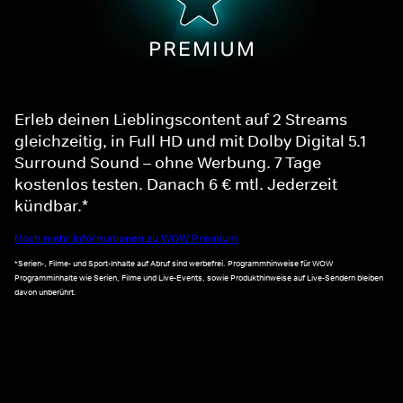
Erleb deinen Lieblingscontent auf 2 Streams
gleichzeitig, in Full HD und mit Dolby Digital 5.1
Surround Sound – ohne Werbung. 7 Tage
kostenlos testen. Danach 6 € mtl. Jederzeit
kündbar.*
Noch mehr Informationen zu WOW Premium
*Serien-, Filme- und Sport-Inhalte auf Abruf sind werbefrei. Programmhinweise für WOW
Programminhalte wie Serien, Filme und Live-Events, sowie Produkthinweise auf Live-Sendern bleiben
davon unberührt.