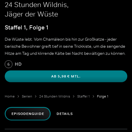
24 Stunden Wildnis,
Jäger der Wüste
Staffel 1, Folge 1
Die Wüste lebt. Vom Chamäleon bis hin zur Großkatze - jeder
tierische Bewohner greift tief in seine Trickkiste, um die sengende
Hitze am Tag und klirrende Kälte bei Nacht bewältigen zu können.
HD
6
AB 5,98 € MTL.
Home
Serien
24 Stunden Wildnis
Staffel 1
Folge 1
EPISODENGUIDE
DETAILS