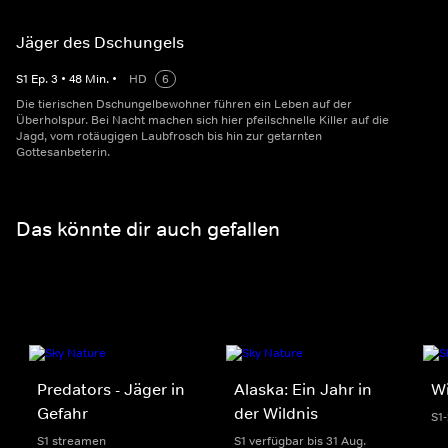
Jäger des Dschungels
S
1
Ep.
3
•
48
Min.
•
HD
6
Die tierischen Dschungelbewohner führen ein Leben auf der
Überholspur. Bei Nacht machen sich hier pfeilschnelle Killer auf die
Jagd, vom rotäugigen Laubfrosch bis hin zur getarnten
Gottesanbeterin.
Das könnte dir auch gefallen
Predators - Jäger in
Alaska: Ein Jahr in
Wi
Gefahr
der Wildnis
S1
S1 streamen
S1 verfügbar bis 31 Aug.