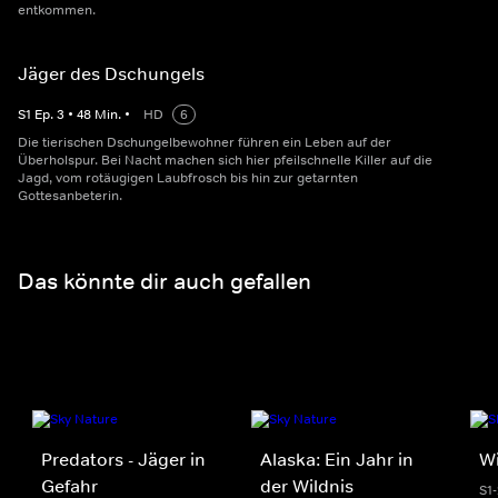
entkommen.
Jäger des Dschungels
S
1
Ep.
3
•
48
Min.
•
HD
6
Die tierischen Dschungelbewohner führen ein Leben auf der
Überholspur. Bei Nacht machen sich hier pfeilschnelle Killer auf die
Jagd, vom rotäugigen Laubfrosch bis hin zur getarnten
Gottesanbeterin.
Das könnte dir auch gefallen
Predators - Jäger in
Alaska: Ein Jahr in
Wi
Gefahr
der Wildnis
S1