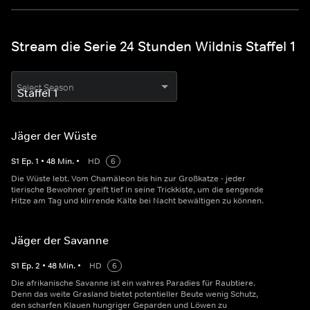
Stream die Serie 24 Stunden Wildnis Staffel 1
Select Season
Jäger der Wüste
S
1
Ep.
1
•
48
Min.
•
HD
6
Die Wüste lebt. Vom Chamäleon bis hin zur Großkatze - jeder
tierische Bewohner greift tief in seine Trickkiste, um die sengende
Hitze am Tag und klirrende Kälte bei Nacht bewältigen zu können.
Jäger der Savanne
S
1
Ep.
2
•
48
Min.
•
HD
6
Die afrikanische Savanne ist ein wahres Paradies für Raubtiere.
Denn das weite Grasland bietet potentieller Beute wenig Schutz,
den scharfen Klauen hungriger Geparden und Löwen zu