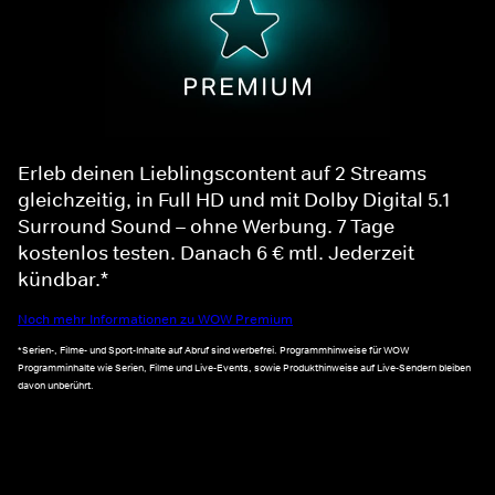
Erleb deinen Lieblingscontent auf 2 Streams
gleichzeitig, in Full HD und mit Dolby Digital 5.1
Surround Sound – ohne Werbung. 7 Tage
kostenlos testen. Danach 6 € mtl. Jederzeit
kündbar.*
Noch mehr Informationen zu WOW Premium
*Serien-, Filme- und Sport-Inhalte auf Abruf sind werbefrei. Programmhinweise für WOW
Programminhalte wie Serien, Filme und Live-Events, sowie Produkthinweise auf Live-Sendern bleiben
davon unberührt.