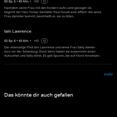
S
2
Ep.
5
•
43
Min.
•
HD
12
Nachdem seine Frau mit den Kindern aufs Land gezogen ist,
beginnt der New Yorker Sanitäter Paul Novak eine Affäre. Als seine
Frau dahinter kommt, beschließt er, sie zu töten.
Iain Lawrence
S
2
Ep.
6
•
43
Min.
•
HD
12
Der ehemalige Pilot Iain Lawrence und seine Frau Sally stehen
kurz vor der Scheidung. Doch dann haben sie zusammen einen
Autounfall und Sally stirbt. Es gibt Spuren, die auf Mord hinweisen.
mehr
Das könnte dir auch gefallen