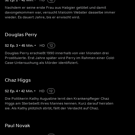
S
2
Ep.
2
•
42
Min.
•
HD
12
Nachdem er seine erste Frau aus Habgier getötet und damit
davongekommen war, versucht Malcolm Webster dasselbe immer
wieder. Es dauert Jahre, bis er erwischt wird.
Douglas Perry
S
2
Ep.
3
•
45
Min.
•
HD
12
Douglas Perry erschießt 1990 innerhalb von vier Monaten drei
Prostituierte. Erst Jahre später wird Perry im Rahmen einer Cold-
Case-Untersuchung als Mörder identifiziert.
Chaz Higgs
S
2
Ep.
4
•
42
Min.
•
HD
12
Die Politikerin Kathy Augustine lernt den Krankenpfleger Chaz
Higgs am Sterbebett ihres Mannes kennen. Kurz darauf heiraten
sie. Als Kathy plötzlich stirbt, fällt der Verdacht auf Chaz.
Paul Novak