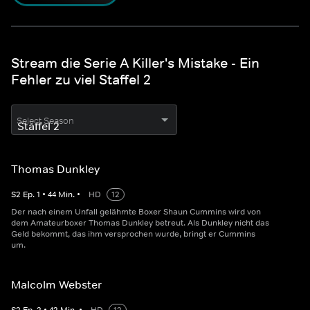
Stream die Serie A Killer's Mistake - Ein
Fehler zu viel Staffel 2
Select Season
Thomas Dunkley
S
2
Ep.
1
•
44
Min.
•
HD
12
Der nach einem Unfall gelähmte Boxer Shaun Cummins wird von
dem Amateurboxer Thomas Dunkley betreut. Als Dunkley nicht das
Geld bekommt, das ihm versprochen wurde, bringt er Cummins
um.
Malcolm Webster