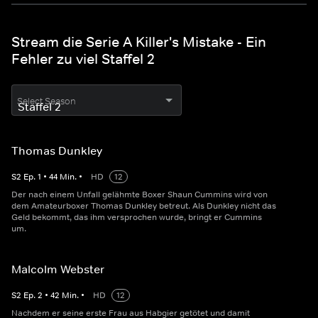
Stream die Serie A Killer's Mistake - Ein
Fehler zu viel Staffel 2
Select Season
Thomas Dunkley
S
2
Ep.
1
•
44
Min.
•
HD
12
Der nach einem Unfall gelähmte Boxer Shaun Cummins wird von
dem Amateurboxer Thomas Dunkley betreut. Als Dunkley nicht das
Geld bekommt, das ihm versprochen wurde, bringt er Cummins
um.
Malcolm Webster
S
2
Ep.
2
•
42
Min.
•
HD
12
Nachdem er seine erste Frau aus Habgier getötet und damit