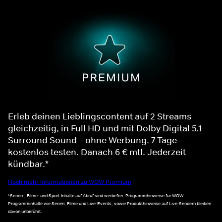
Erleb deinen Lieblingscontent auf 2 Streams
gleichzeitig, in Full HD und mit Dolby Digital 5.1
Surround Sound – ohne Werbung. 7 Tage
kostenlos testen. Danach 6 € mtl. Jederzeit
kündbar.*
Noch mehr Informationen zu WOW Premium
*Serien-, Filme- und Sport-Inhalte auf Abruf sind werbefrei. Programmhinweise für WOW
Programminhalte wie Serien, Filme und Live-Events, sowie Produkthinweise auf Live-Sendern bleiben
davon unberührt.