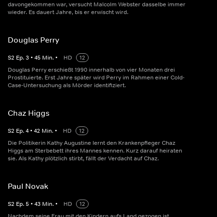
davongekommen war, versucht Malcolm Webster dasselbe immer
wieder. Es dauert Jahre, bis er erwischt wird.
Douglas Perry
S
2
Ep.
3
•
45
Min.
•
HD
12
Douglas Perry erschießt 1990 innerhalb von vier Monaten drei
Prostituierte. Erst Jahre später wird Perry im Rahmen einer Cold-
Case-Untersuchung als Mörder identifiziert.
Chaz Higgs
S
2
Ep.
4
•
42
Min.
•
HD
12
Die Politikerin Kathy Augustine lernt den Krankenpfleger Chaz
Higgs am Sterbebett ihres Mannes kennen. Kurz darauf heiraten
sie. Als Kathy plötzlich stirbt, fällt der Verdacht auf Chaz.
Paul Novak
S
2
Ep.
5
•
43
Min.
•
HD
12
Nachdem seine Frau mit den Kindern aufs Land gezogen ist,