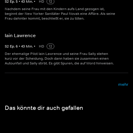
S
2
Ep.
5
•
43
Min.
•
HD
12
Nachdem seine Frau mit den Kindern aufs Land gezogen ist,
beginnt der New Yorker Sanitäter Paul Novak eine Affäre. Als seine
Frau dahinter kommt, beschließt er, sie zu töten.
Iain Lawrence
S
2
Ep.
6
•
43
Min.
•
HD
12
Der ehemalige Pilot Iain Lawrence und seine Frau Sally stehen
kurz vor der Scheidung. Doch dann haben sie zusammen einen
Autounfall und Sally stirbt. Es gibt Spuren, die auf Mord hinweisen.
mehr
Das könnte dir auch gefallen