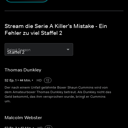
Stream die Serie A Killer's Mistake - Ein
Fehler zu viel Staffel 2
Select Season
Thomas Dunkley
S
2
Ep.
1
•
44
Min.
•
HD
12
Der nach einem Unfall gelähmte Boxer Shaun Cummins wird von
dem Amateurboxer Thomas Dunkley betreut. Als Dunkley nicht das
Geld bekommt, das ihm versprochen wurde, bringt er Cummins
um.
Malcolm Webster