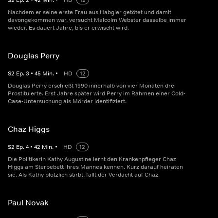
S
2
Ep.
2
•
42
Min.
•
HD
12
Nachdem er seine erste Frau aus Habgier getötet und damit
davongekommen war, versucht Malcolm Webster dasselbe immer
wieder. Es dauert Jahre, bis er erwischt wird.
Douglas Perry
S
2
Ep.
3
•
45
Min.
•
HD
12
Douglas Perry erschießt 1990 innerhalb von vier Monaten drei
Prostituierte. Erst Jahre später wird Perry im Rahmen einer Cold-
Case-Untersuchung als Mörder identifiziert.
Chaz Higgs
S
2
Ep.
4
•
42
Min.
•
HD
12
Die Politikerin Kathy Augustine lernt den Krankenpfleger Chaz
Higgs am Sterbebett ihres Mannes kennen. Kurz darauf heiraten
sie. Als Kathy plötzlich stirbt, fällt der Verdacht auf Chaz.
Paul Novak