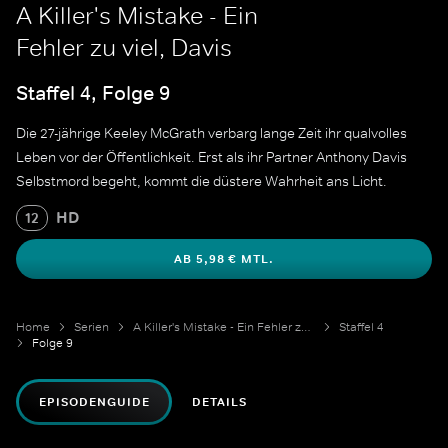
A Killer's Mistake - Ein
Fehler zu viel, Davis
Staffel 4, Folge 9
Die 27-jährige Keeley McGrath verbarg lange Zeit ihr qualvolles
Leben vor der Öffentlichkeit. Erst als ihr Partner Anthony Davis
Selbstmord begeht, kommt die düstere Wahrheit ans Licht.
HD
12
AB 5,98 € MTL.
Home
Serien
A Killer's Mistake - Ein Fehler zu viel
Staffel 4
Folge 9
EPISODENGUIDE
DETAILS