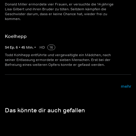
Donald Miller ermordete vier Frauen, er versuchte die 14-jährige
Lisa Gilbert und ihren Bruder zu töten. Seitdem kämpfen die
Geschwister darum, dass er keine Chance hat, wieder frei zu
kommen.
Koelhepp
S
4
Ep.
6
•
45
Min.
•
HD
16
Todd Kohlhepp entführte und vergewaltigte ein Mädchen, nach
seiner Entlassung ermordete er sieben Menschen. Erst bei der
Befreiung eines weiteren Opfers konnte er gefasst werden.
mehr
Das könnte dir auch gefallen