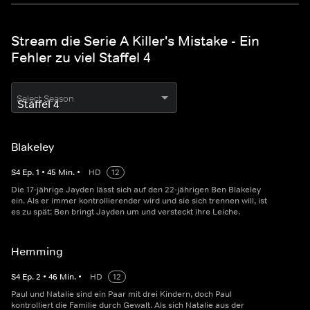
Stream die Serie A Killer's Mistake - Ein
Fehler zu viel Staffel 4
Select Season
Blakeley
S
4
Ep.
1
•
45
Min.
•
HD
12
Die 17-jährige Jayden lässt sich auf den 22-jährigen Ben Blakeley
ein. Als er immer kontrollierender wird und sie sich trennen will, ist
es zu spät: Ben bringt Jayden um und versteckt ihre Leiche.
Hemming
S
4
Ep.
2
•
46
Min.
•
HD
12
Paul und Natalie sind ein Paar mit drei Kindern, doch Paul
kontrolliert die Familie durch Gewalt. Als sich Natalie aus der