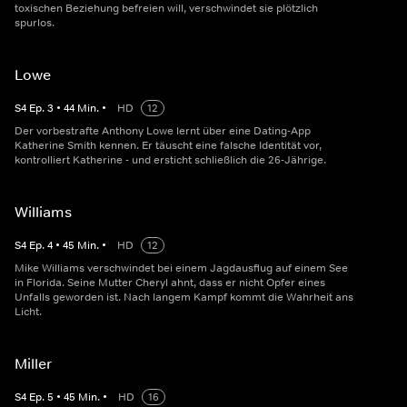
toxischen Beziehung befreien will, verschwindet sie plötzlich
spurlos.
Lowe
S
4
Ep.
3
•
44
Min.
•
HD
12
Der vorbestrafte Anthony Lowe lernt über eine Dating-App
Katherine Smith kennen. Er täuscht eine falsche Identität vor,
kontrolliert Katherine - und ersticht schließlich die 26-Jährige.
Williams
S
4
Ep.
4
•
45
Min.
•
HD
12
Mike Williams verschwindet bei einem Jagdausflug auf einem See
in Florida. Seine Mutter Cheryl ahnt, dass er nicht Opfer eines
Unfalls geworden ist. Nach langem Kampf kommt die Wahrheit ans
Licht.
Miller
S
4
Ep.
5
•
45
Min.
•
HD
16