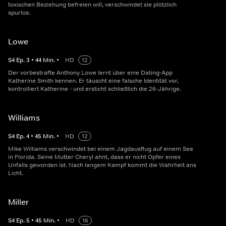
toxischen Beziehung befreien will, verschwindet sie plötzlich
spurlos.
Lowe
S
4
Ep.
3
•
44
Min.
•
HD
12
Der vorbestrafte Anthony Lowe lernt über eine Dating-App
Katherine Smith kennen. Er täuscht eine falsche Identität vor,
kontrolliert Katherine - und ersticht schließlich die 26-Jährige.
Williams
S
4
Ep.
4
•
45
Min.
•
HD
12
Mike Williams verschwindet bei einem Jagdausflug auf einem See
in Florida. Seine Mutter Cheryl ahnt, dass er nicht Opfer eines
Unfalls geworden ist. Nach langem Kampf kommt die Wahrheit ans
Licht.
Miller
S
4
Ep.
5
•
45
Min.
•
HD
16