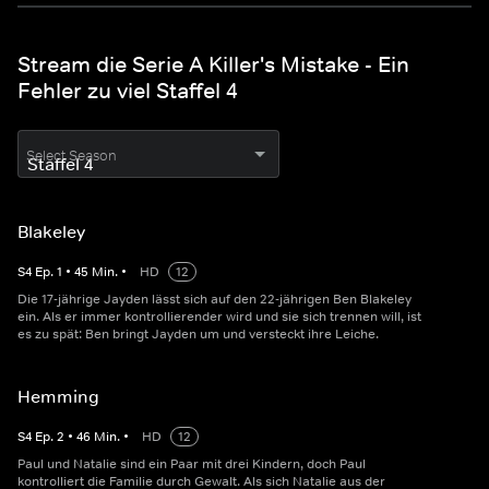
Stream die Serie A Killer's Mistake - Ein
Fehler zu viel Staffel 4
Select Season
Blakeley
S
4
Ep.
1
•
45
Min.
•
HD
12
Die 17-jährige Jayden lässt sich auf den 22-jährigen Ben Blakeley
ein. Als er immer kontrollierender wird und sie sich trennen will, ist
es zu spät: Ben bringt Jayden um und versteckt ihre Leiche.
Hemming
S
4
Ep.
2
•
46
Min.
•
HD
12
Paul und Natalie sind ein Paar mit drei Kindern, doch Paul
kontrolliert die Familie durch Gewalt. Als sich Natalie aus der