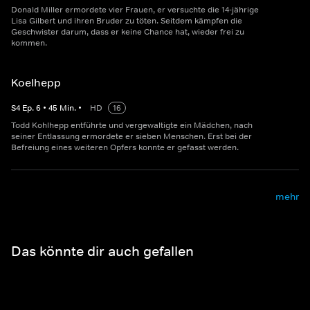
Donald Miller ermordete vier Frauen, er versuchte die 14-jährige
Lisa Gilbert und ihren Bruder zu töten. Seitdem kämpfen die
Geschwister darum, dass er keine Chance hat, wieder frei zu
kommen.
Koelhepp
S
4
Ep.
6
•
45
Min.
•
HD
16
Todd Kohlhepp entführte und vergewaltigte ein Mädchen, nach
seiner Entlassung ermordete er sieben Menschen. Erst bei der
Befreiung eines weiteren Opfers konnte er gefasst werden.
mehr
Das könnte dir auch gefallen