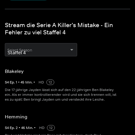
Stream die Serie A Killer's Mistake - Ein
Fehler zu viel Staffel 4
Select Season
Blakeley
S
4
Ep.
1
•
45
Min.
•
HD
12
Die 17-jährige Jayden lässt sich auf den 22-jährigen Ben Blakeley
ein. Als er immer kontrollierender wird und sie sich trennen will, ist
es zu spät: Ben bringt Jayden um und versteckt ihre Leiche.
Hemming
S
4
Ep.
2
•
46
Min.
•
HD
12