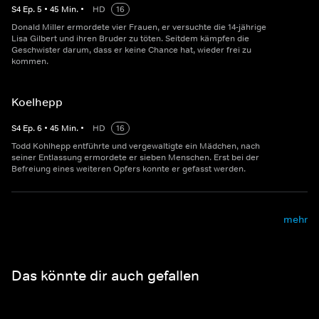
S
4
Ep.
5
•
45
Min.
•
HD
16
Donald Miller ermordete vier Frauen, er versuchte die 14-jährige
Lisa Gilbert und ihren Bruder zu töten. Seitdem kämpfen die
Geschwister darum, dass er keine Chance hat, wieder frei zu
kommen.
Koelhepp
S
4
Ep.
6
•
45
Min.
•
HD
16
Todd Kohlhepp entführte und vergewaltigte ein Mädchen, nach
seiner Entlassung ermordete er sieben Menschen. Erst bei der
Befreiung eines weiteren Opfers konnte er gefasst werden.
mehr
Das könnte dir auch gefallen