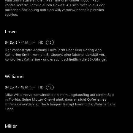
Paul und Natalie sind ein Paar mit drei Kindern, doch Paul
kontrolliert die Familie durch Gewalt. Als sich Natalie aus der
toxischen Beziehung befreien will, verschwindet sie plötzlich
spurlos.
Lowe
S
4
Ep.
3
•
44
Min.
•
HD
12
Der vorbestrafte Anthony Lowe lernt über eine Dating-App
Katherine Smith kennen. Er täuscht eine falsche Identität vor,
kontrolliert Katherine - und ersticht schließlich die 26-Jährige.
Williams
S
4
Ep.
4
•
45
Min.
•
HD
12
Mike Williams verschwindet bei einem Jagdausflug auf einem See
in Florida. Seine Mutter Cheryl ahnt, dass er nicht Opfer eines
Unfalls geworden ist. Nach langem Kampf kommt die Wahrheit ans
Licht.
Miller