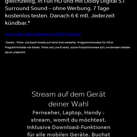
gleichzeitig, in Full HD und mit Dolby Digital 5.1
Surround Sound – ohne Werbung. 7 Tage
kostenlos testen. Danach 6 € mtl. Jederzeit
kündbar.*
Noch mehr Informationen zu WOW Premium
*Serien-, Filme- und Sport-Inhalte auf Abruf sind werbefrei. Programmhinweise für WOW
Programminhalte wie Serien, Filme und Live-Events, sowie Produkthinweise auf Live-Sendern bleiben
davon unberührt.
Stream auf dem Gerät
deiner Wahl
Fernseher, Laptop, Handy -
stream, womit du möchtest.
Inklusive Download-Funktionen
für alle mobilen Geräte. Buchst