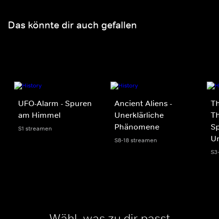
Das könnte dir auch gefallen
UFO-Alarm - Spuren
Ancient Aliens -
Th
am Himmel
Unerklärliche
Th
Phänomene
S
S1 streamen
Un
S8-18 streamen
S3
Wähl, was zu dir passt