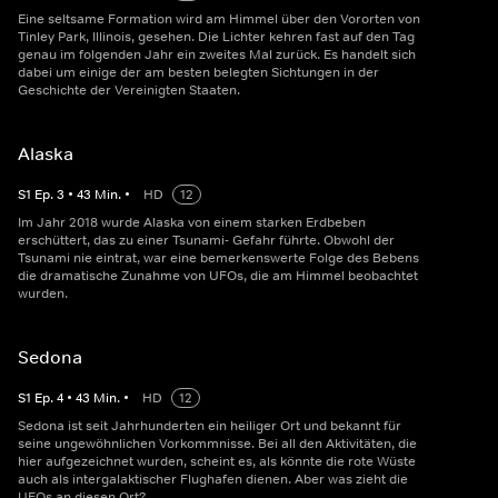
Eine seltsame Formation wird am Himmel über den Vororten von
Tinley Park, Illinois, gesehen. Die Lichter kehren fast auf den Tag
genau im folgenden Jahr ein zweites Mal zurück. Es handelt sich
dabei um einige der am besten belegten Sichtungen in der
Geschichte der Vereinigten Staaten.
Alaska
S
1
Ep.
3
•
43
Min.
•
HD
12
Im Jahr 2018 wurde Alaska von einem starken Erdbeben
erschüttert, das zu einer Tsunami- Gefahr führte. Obwohl der
Tsunami nie eintrat, war eine bemerkenswerte Folge des Bebens
die dramatische Zunahme von UFOs, die am Himmel beobachtet
wurden.
Sedona
S
1
Ep.
4
•
43
Min.
•
HD
12
Sedona ist seit Jahrhunderten ein heiliger Ort und bekannt für
seine ungewöhnlichen Vorkommnisse. Bei all den Aktivitäten, die
hier aufgezeichnet wurden, scheint es, als könnte die rote Wüste
auch als intergalaktischer Flughafen dienen. Aber was zieht die
UFOs an diesen Ort?