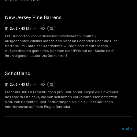
New Jersey Pine Barrens
S
1
Ep.
5
•
43
Min.
•
HD
12
Mit Hunderten von verlassenen Waldstädten inmitten
ausgedehnter Wildnis mangelt es nicht an Legenden über die Pine
Barrens. Im Laufe der Jahrzehnte wurden dort mehrere tote
Außerirdischen gemeldet. Könnten die UFOs auf der Suche nach
ihren eigenen Leuten zurückkehren?
Schottland
S
1
Ep.
6
•
43
Min.
•
HD
12
Mehr als 300 UFO-Sichtungen pro Jahr beunruhigen die Bewohner
des Falkirk-Dreiecks, die von seltsamen Vorkommnissen betroffen
sind. Von Berichten über Entführungen bis hin zu unerklärlichen
Interferenzen auf dem Flughafenradar.
mehr