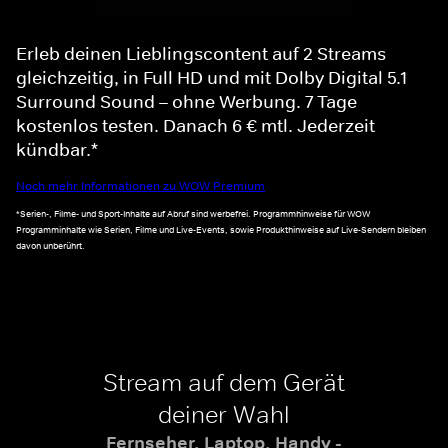
Erleb deinen Lieblingscontent auf 2 Streams
gleichzeitig, in Full HD und mit Dolby Digital 5.1
Surround Sound – ohne Werbung. 7 Tage
kostenlos testen. Danach 6 € mtl. Jederzeit
kündbar.*
Noch mehr Informationen zu WOW Premium
*Serien-, Filme- und Sport-Inhalte auf Abruf sind werbefrei. Programmhinweise für WOW
Programminhalte wie Serien, Filme und Live-Events, sowie Produkthinweise auf Live-Sendern bleiben
davon unberührt.
Stream auf dem Gerät
deiner Wahl
Fernseher, Laptop, Handy -