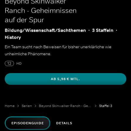
Beyond Skinwalker
Ranch - Geheimnissen
auf der Spur
Bildung/Wissenschaft/Sachthemen
3 Staffeln
History
Ein Team sucht nach Beweisen für bisher unerklärliche wie
unheimliche Phänomene.
12
HD
AB 5,98 € MTL.
Home
Serien
Beyond Skinwalker Ranch - Geheimnissen auf der Spur
Staffel 3
EPISODENGUIDE
DETAILS