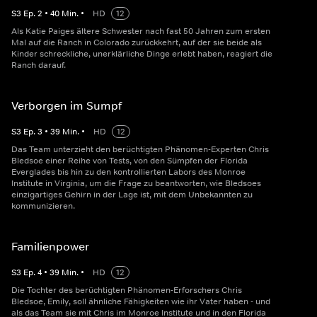
S
3
Ep.
2
•
40
Min.
•
HD
12
Als Katie Paiges ältere Schwester nach fast 50 Jahren zum ersten
Mal auf die Ranch in Colorado zurückkehrt, auf der sie beide als
Kinder schreckliche, unerklärliche Dinge erlebt haben, reagiert die
Ranch darauf.
Verborgen im Sumpf
S
3
Ep.
3
•
39
Min.
•
HD
12
Das Team unterzieht den berüchtigten Phänomen-Experten Chris
Bledsoe einer Reihe von Tests, von den Sümpfen der Florida
Everglades bis hin zu den kontrollierten Labors des Monroe
Institute in Virginia, um die Frage zu beantworten, wie Bledsoes
einzigartiges Gehirn in der Lage ist, mit dem Unbekannten zu
kommunizieren.
Familienpower
S
3
Ep.
4
•
39
Min.
•
HD
12
Die Tochter des berüchtigten Phänomen-Erforschers Chris
Bledsoe, Emily, soll ähnliche Fähigkeiten wie ihr Vater haben - und
als das Team sie mit Chris im Monroe Institute und in den Florida