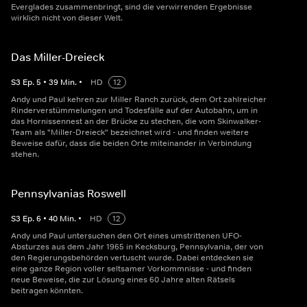
Everglades zusammenbringt, sind die verwirrenden Ergebnisse
wirklich nicht von dieser Welt.
Das Miller-Dreieck
S
3
Ep.
5
•
39
Min.
•
HD
12
Andy und Paul kehren zur Miller Ranch zurück, dem Ort zahlreicher
Rinderverstümmelungen und Todesfälle auf der Autobahn, um in
das Hornissennest an der Brücke zu stechen, die vom Skinwalker-
Team als "Miller-Dreieck" bezeichnet wird - und finden weitere
Beweise dafür, dass die beiden Orte miteinander in Verbindung
stehen.
Pennsylvanias Roswell
S
3
Ep.
6
•
40
Min.
•
HD
12
Andy und Paul untersuchen den Ort eines umstrittenen UFO-
Absturzes aus dem Jahr 1965 in Kecksburg, Pennsylvania, der von
den Regierungsbehörden vertuscht wurde. Dabei entdecken sie
eine ganze Region voller seltsamer Vorkommnisse - und finden
neue Beweise, die zur Lösung eines 60 Jahre alten Rätsels
beitragen könnten.