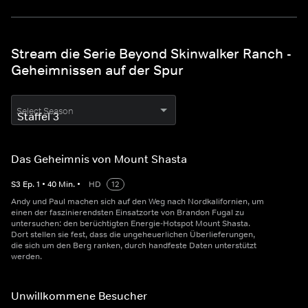
Stream die Serie Beyond Skinwalker Ranch -
Geheimnissen auf der Spur
Select Season
Das Geheimnis von Mount Shasta
S
3
Ep.
1
•
40
Min.
•
HD
12
Andy und Paul machen sich auf den Weg nach Nordkalifornien, um
einen der faszinierendsten Einsatzorte von Brandon Fugal zu
untersuchen: den berüchtigten Energie-Hotspot Mount Shasta.
Dort stellen sie fest, dass die ungeheuerlichen Überlieferungen,
die sich um den Berg ranken, durch handfeste Daten unterstützt
werden.
Unwillkommene Besucher