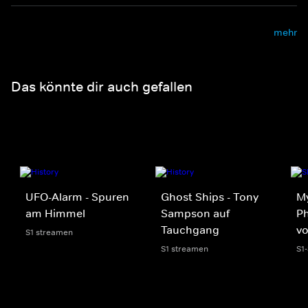
mehr
Das könnte dir auch gefallen
UFO-Alarm - Spuren
Ghost Ships - Tony
My
am Himmel
Sampson auf
Ph
Tauchgang
v
S1 streamen
S1 streamen
S1