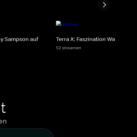
ny Sampson auf
Terra X: Faszination Wasser
S2 streamen
t
en