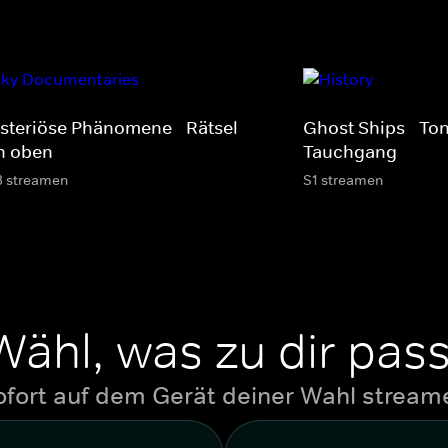
steriöse Phänomene - Rätsel
Ghost Ships - To
n oben
Tauchgang
3 streamen
S1 streamen
Wähl, was zu dir pass
ofort auf dem Gerät deiner Wahl stream