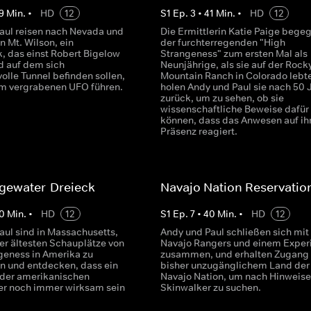
9
Min.
•
HD
12
S
1
Ep.
3
•
41
Min.
•
HD
12
aul reisen nach Nevada und
Die Ermittlerin Katie Paige bege
n Mt. Wilson, ein
der furchterregenden "High
, das einst Robert Bigelow
Strangeness" zum ersten Mal als
d auf dem sich
Neunjährige, als sie auf der Rock
olle Tunnel befinden sollen,
Mountain Ranch in Colorado lebte
em vergrabenen UFO führen.
holen Andy und Paul sie nach 50 
zurück, um zu sehen, ob sie
wissenschaftliche Beweise dafür 
können, dass das Anwesen auf ih
Präsenz reagiert.
dgewater-Dreieck
Navajo Nation Reservatio
0
Min.
•
HD
12
S
1
Ep.
7
•
40
Min.
•
HD
12
aul sind in Massachusetts,
Andy und Paul schließen sich mit
er ältesten Schauplätze von
Navajo Rangers und einem Exper
geness in Amerika zu
zusammen, und erhalten Zugang 
n und entdecken, dass ein
bisher unzugänglichem Land der
h der amerikanischen
Navajo Nation, um nach Hinweise
r noch immer wirksam sein
Skinwalker zu suchen.