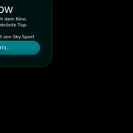
WOW
ch dem Kino.
ekrönte Top-
t von Sky Sport
MTL.