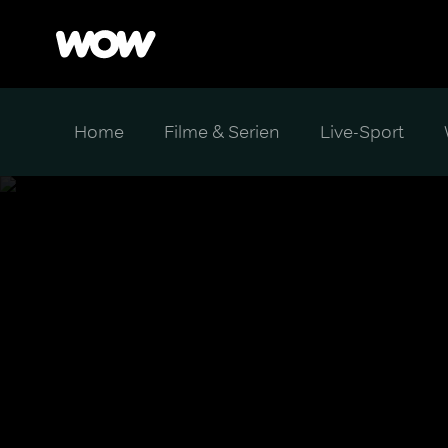
Home
Filme & Serien
Live-Sport