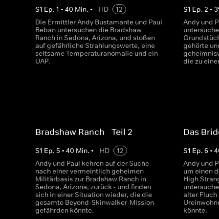
S
1
Ep.
1
•
40
Min.
•
HD
12
S
1
Ep.
2
•
3
Die Ermittler Andy Bustamante und Paul
Andy und P
Beban untersuchen die Bradshaw
untersuche
Ranch in Sedona, Arizona, und stoßen
Grundstück
auf gefährliche Strahlungswerte, eine
gehörte un
seltsame Temperaturanomalie und ein
geheimnisv
UAP.
die zu ein
Bradshaw Ranch - Teil 2
Das Bri
S
1
Ep.
5
•
40
Min.
•
HD
12
S
1
Ep.
6
•
4
Andy und Paul kehren auf der Suche
Andy und P
nach einer vermeintlich geheimen
um einen d
Militärbasis zur Bradshaw Ranch in
High Stran
Sedona, Arizona, zurück - und finden
untersuche
sich in einer Situation wieder, die die
alter Fluc
gesamte Beyond-Skinwalker-Mission
Ureinwohne
gefährden könnte.
könnte.