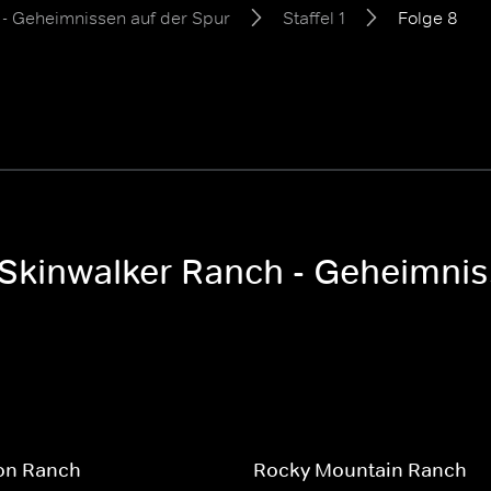
- Geheimnissen auf der Spur
Staffel 1
Folge 8
Skinwalker Ranch - Geheimniss
son Ranch
Rocky Mountain Ranch