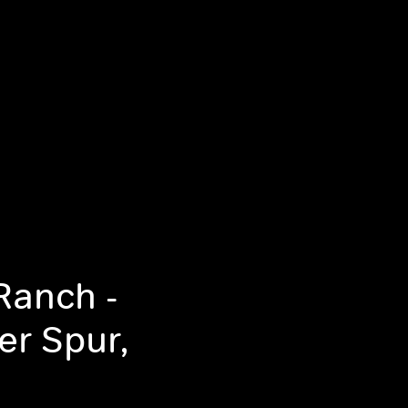
Ranch -
er Spur,