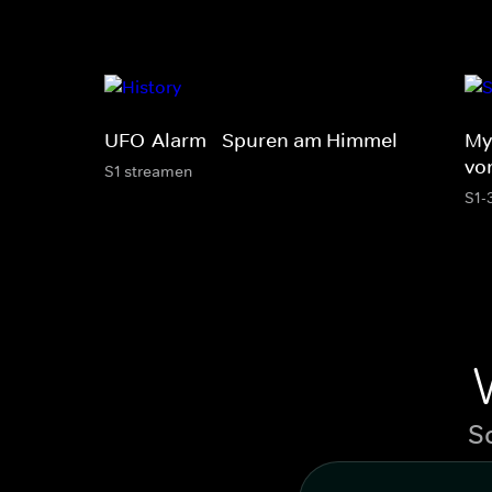
UFO-Alarm - Spuren am Himmel
My
vo
S1 streamen
S1-
S