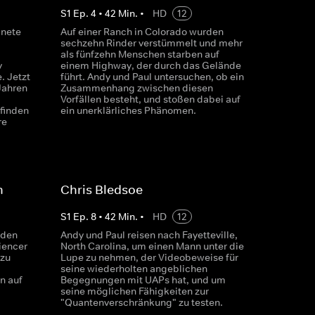
S
1
Ep.
4
•
42
Min.
•
HD
12
gnete
Auf einer Ranch in Colorado wurden
sechzehn Rinder verstümmelt und mehr
als fünfzehn Menschen starben auf
y
einem Highway, der durch das Gelände
. Jetzt
führt. Andy und Paul untersuchen, ob ein
Jahren
Zusammenhang zwischen diesen
Vorfällen besteht, und stoßen dabei auf
finden
ein unerklärliches Phänomen.
re
n
Chris Bledsoe
S
1
Ep.
8
•
42
Min.
•
HD
12
 den
Andy und Paul reisen nach Fayetteville,
iencer
North Carolina, um einen Mann unter die
zu
Lupe zu nehmen, der Videobeweise für
seine wiederholten angeblichen
n auf
Begegnungen mit UAPs hat, und um
seine möglichen Fähigkeiten zur
"Quantenverschränkung" zu testen.