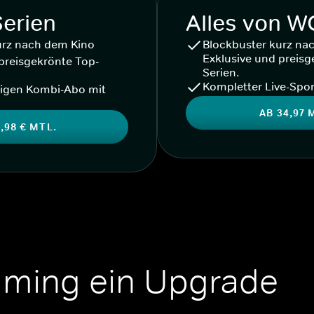
Serien
Alles von 
urz nach dem Kino
Blockbuster kurz na
Exklusive und preisg
preisgekrönte Top-
Serien.
Kompletter Live-Spor
igen Kombi-Abo mit
AB 34,97 
,98 € MTL.
aming ein Upgrade