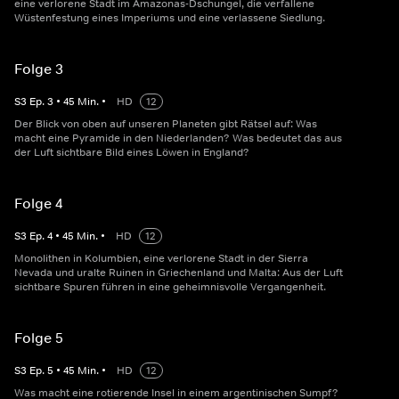
eine verlorene Stadt im Amazonas-Dschungel, die verfallene
Wüstenfestung eines Imperiums und eine verlassene Siedlung.
Folge 3
S
3
Ep.
3
•
45
Min.
•
HD
12
Der Blick von oben auf unseren Planeten gibt Rätsel auf: Was
macht eine Pyramide in den Niederlanden? Was bedeutet das aus
der Luft sichtbare Bild eines Löwen in England?
Folge 4
S
3
Ep.
4
•
45
Min.
•
HD
12
Monolithen in Kolumbien, eine verlorene Stadt in der Sierra
Nevada und uralte Ruinen in Griechenland und Malta: Aus der Luft
sichtbare Spuren führen in eine geheimnisvolle Vergangenheit.
Folge 5
S
3
Ep.
5
•
45
Min.
•
HD
12
Was macht eine rotierende Insel in einem argentinischen Sumpf?