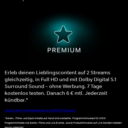
Erleb deinen Lieblingscontent auf 2 Streams
gleichzeitig, in Full HD und mit Dolby Digital 5.1
Surround Sound – ohne Werbung. 7 Tage
kostenlos testen. Danach 6 € mtl. Jederzeit
kündbar.*
Noch mehr Informationen zu WOW Premium
*Serien-, Filme- und Sport-Inhalte auf Abruf sind werbefrei. Programmhinweise für WOW
Programminhalte wie Serien, Filme und Live-Events, sowie Produkthinweise auf Live-Sendern bleiben
davon unberührt.