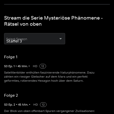
Stream die Serie Mysteriöse Phänomene -
Rätsel von oben
Select Season
Folge 1
S
3
Ep.
1
•
45
Min.
•
HD
12
Satellitenbilder enthüllen faszinierende Naturphänomene. Dazu
zählen ein riesiger Gletscher auf dem Mars und ein perfekt
geformtes, rotierendes Hexagon hoch über dem Saturn.
Folge 2
S
3
Ep.
2
•
45
Min.
•
HD
12
Der Blick von oben offenbart Spuren vergangener Zivilisationen: