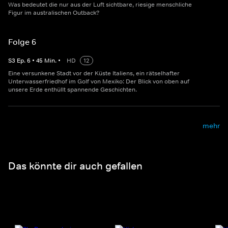
Was bedeutet die nur aus der Luft sichtbare, riesige menschliche
Figur im australischen Outback?
Folge 6
S
3
Ep.
6
•
45
Min.
•
HD
12
Eine versunkene Stadt vor der Küste Italiens, ein rätselhafter
Unterwasserfriedhof im Golf von Mexiko: Der Blick von oben auf
unsere Erde enthüllt spannende Geschichten.
mehr
Das könnte dir auch gefallen