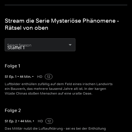
Stream die Serie Mysteriöse Phänomene -
Rätsel von oben
Select Season
Folge 1
S
1
Ep.
1
•
44
Min.
•
HD
12
Luftbilder enthüllen zufällig auf dem Feld eines irischen Landwirts
ein Bauwerk, das mehrere tausend Jahre alt ist. In der kargen
Wüste Chinas stoßen Menschen auf eine uralte Oase.
Folge 2
S
1
Ep.
2
•
44
Min.
•
HD
12
Das Militär nutzt die Luftaufklärung - sei es bei der Enthüllung