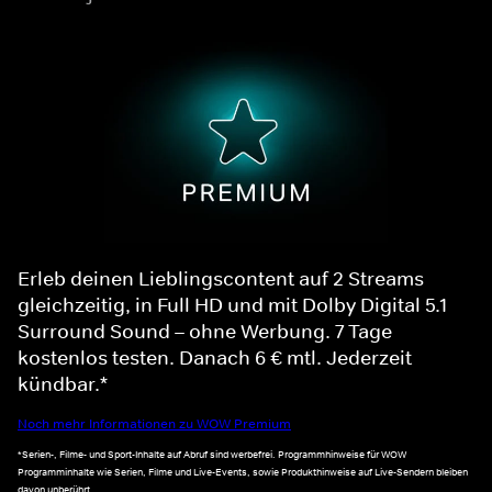
Erleb deinen Lieblingscontent auf 2 Streams
gleichzeitig, in Full HD und mit Dolby Digital 5.1
Surround Sound – ohne Werbung. 7 Tage
kostenlos testen. Danach 6 € mtl. Jederzeit
kündbar.*
Noch mehr Informationen zu WOW Premium
*Serien-, Filme- und Sport-Inhalte auf Abruf sind werbefrei. Programmhinweise für WOW
Programminhalte wie Serien, Filme und Live-Events, sowie Produkthinweise auf Live-Sendern bleiben
davon unberührt.