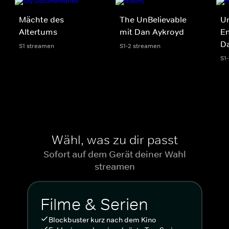
Mächte des
The UnBelievable
Un
Altertums
mit Dan Aykroyd
E
Da
S1 streamen
S1-2 streamen
S1
Wähl, was zu dir passt
Sofort auf dem Gerät deiner Wahl
streamen
Filme & Serien
Blockbuster kurz nach dem Kino