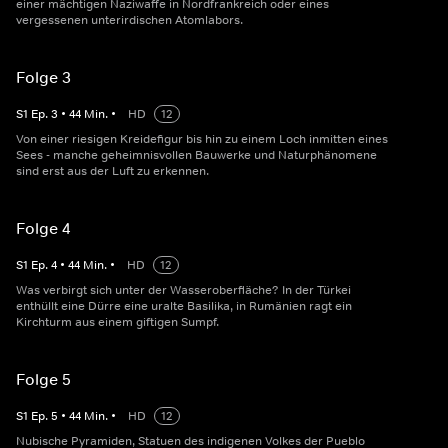
einer mächtigen Naziwaffe in Nordfrankreich oder eines
vergessenen unterirdischen Atomlabors.
Folge 3
S
1
Ep.
3
•
44
Min.
•
HD
12
Von einer riesigen Kreidefigur bis hin zu einem Loch inmitten eines
Sees - manche geheimnisvollen Bauwerke und Naturphänomene
sind erst aus der Luft zu erkennen.
Folge 4
S
1
Ep.
4
•
44
Min.
•
HD
12
Was verbirgt sich unter der Wasseroberfläche? In der Türkei
enthüllt eine Dürre eine uralte Basilika, in Rumänien ragt ein
Kirchturm aus einem giftigen Sumpf.
Folge 5
S
1
Ep.
5
•
44
Min.
•
HD
12
Nubische Pyramiden, Statuen des indigenen Volkes der Pueblo