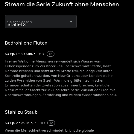
Stream die Serie Zukunft ohne Menschen
Select Season
Bedrohliche Fluten
S
3
Ep.
1
•
39
Min.
•
HD
12
In einer Welt ohne Menschen verwandelt sich Wasser vom
Lebensspender zum Zerstörer - es überschwemmt Städte, lässt
Dämme brechen und setzt uralte Kräfte frei, die lange Zeit unter
Kontrolle gehalten wurden. Von New Orleans über London bis hin
zu den Pyramiden von Gizeh: Wenn die größten technischen
Errungenschaften der Zivilisation zusammenbrechen, kehrt die
Natur mit aller Macht zurück und schreibt die Zukunft der Erde mit
Überschwemmungen, Zerstörung und wildem Wiederaufleben neu.
Stahl zu Staub
S
3
Ep.
2
•
39
Min.
•
HD
12
Wenn die Menschheit verschwindet, bricht die globale