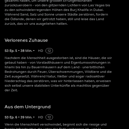
gezähmt haben, um unsere größten Errungenschaften
zurückzuerobern - von den glitzernden Lichtern von Las Vegas bis
zu den schwindelerregenden Höhen des Burj Khalifa in Dubai.
Während Sand, Salz und Sonne unsere Städte zerstören, fordern
die Ödlande, denen wir getrotzt haben, still und leise das Land
zurück, das wir uns ausgeliehen hatten.
Verlorenes Zuhause
S
3
Ep.
5
•
38
Min.
•
HD
12
Nachdem die Menschheit ausgestorben ist, sind die Häuser, die wir
gebaut haben - von Vorstadthäusern und Eigentumswohnungen in
Miami bis hin zu Bauernhäusern auf dem Land - unerbittlichen
Bedrohungen durch Feuer, Überschwemmungen, Wildtiere und die
Zeit ausgesetzt. Während Natur, Wetter und sogar radioaktiver
Niederschlag das zerstören, was wir hinterlassen haben, erweisen
sich selbst unsere stabilsten Unterkünfte als machtlos gegenüber
der Zeit.
Aus dem Untergrund
S
3
Ep.
6
•
39
Min.
•
HD
12
Wenn die Menschheit verschwindet, beginnt sich die riesige und