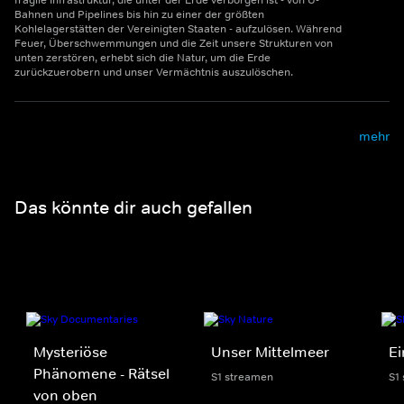
fragile Infrastruktur, die unter der Erde verborgen ist - von U-
Bahnen und Pipelines bis hin zu einer der größten
Kohlelagerstätten der Vereinigten Staaten - aufzulösen. Während
Feuer, Überschwemmungen und die Zeit unsere Strukturen von
unten zerstören, erhebt sich die Natur, um die Erde
zurückzuerobern und unser Vermächtnis auszulöschen.
mehr
Das könnte dir auch gefallen
Mysteriöse
Unser Mittelmeer
Ei
Phänomene - Rätsel
S1 streamen
S1
von oben