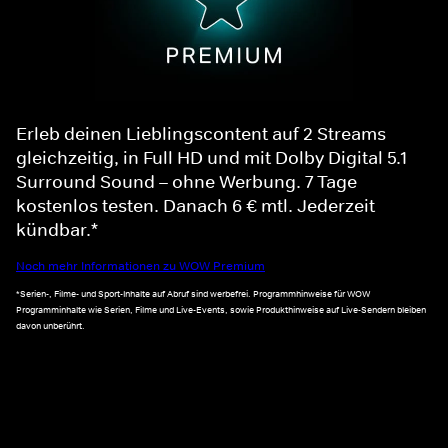
Erleb deinen Lieblingscontent auf 2 Streams
gleichzeitig, in Full HD und mit Dolby Digital 5.1
Surround Sound – ohne Werbung. 7 Tage
kostenlos testen. Danach 6 € mtl. Jederzeit
kündbar.*
Noch mehr Informationen zu WOW Premium
*Serien-, Filme- und Sport-Inhalte auf Abruf sind werbefrei. Programmhinweise für WOW
Programminhalte wie Serien, Filme und Live-Events, sowie Produkthinweise auf Live-Sendern bleiben
davon unberührt.