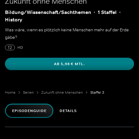
Zukunft ohne Menschen
Bildung/Wissenschaft/Sachthemen
1 Staffel
History
Was wäre, wenn es plötzlich keine Menschen mehr auf der Erde
gäbe?
12
HD
AB 5,98 € MTL.
Home
Serien
Zukunft ohne Menschen
Staffel 3
EPISODENGUIDE
DETAILS