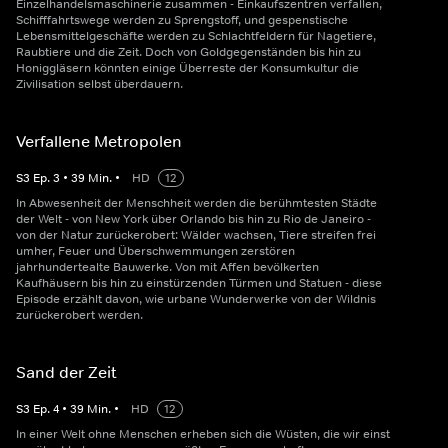
Einzelhandelsmaschinerie zusammen - Einkaufszentren verfallen,
Schifffahrtswege werden zu Sprengstoff, und gespenstische
Lebensmittelgeschäfte werden zu Schlachtfeldern für Nagetiere,
Raubtiere und die Zeit. Doch von Goldgegenständen bis hin zu
Honiggläsern könnten einige Überreste der Konsumkultur die
Zivilisation selbst überdauern.
Verfallene Metropolen
S
3
Ep.
3
•
39
Min.
•
HD
12
In Abwesenheit der Menschheit werden die berühmtesten Städte
der Welt - von New York über Orlando bis hin zu Rio de Janeiro -
von der Natur zurückerobert: Wälder wachsen, Tiere streifen frei
umher, Feuer und Überschwemmungen zerstören
jahrhundertealte Bauwerke. Von mit Affen bevölkerten
Kaufhäusern bis hin zu einstürzenden Türmen und Statuen - diese
Episode erzählt davon, wie urbane Wunderwerke von der Wildnis
zurückerobert werden.
Sand der Zeit
S
3
Ep.
4
•
39
Min.
•
HD
12
In einer Welt ohne Menschen erheben sich die Wüsten, die wir einst