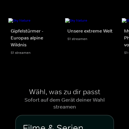
Gipfelstürmer -
Unsere extreme Welt
My
Europas alpine
Ph
S1 streamen
Wildnis
v
S1 streamen
S1
Wähl, was zu dir passt
Sofort auf dem Gerät deiner Wahl
streamen
Filme & Serien