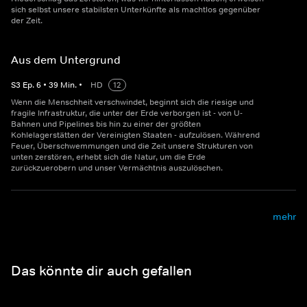
sich selbst unsere stabilsten Unterkünfte als machtlos gegenüber
der Zeit.
Aus dem Untergrund
S
3
Ep.
6
•
39
Min.
•
HD
12
Wenn die Menschheit verschwindet, beginnt sich die riesige und
fragile Infrastruktur, die unter der Erde verborgen ist - von U-
Bahnen und Pipelines bis hin zu einer der größten
Kohlelagerstätten der Vereinigten Staaten - aufzulösen. Während
Feuer, Überschwemmungen und die Zeit unsere Strukturen von
unten zerstören, erhebt sich die Natur, um die Erde
zurückzuerobern und unser Vermächtnis auszulöschen.
mehr
Das könnte dir auch gefallen