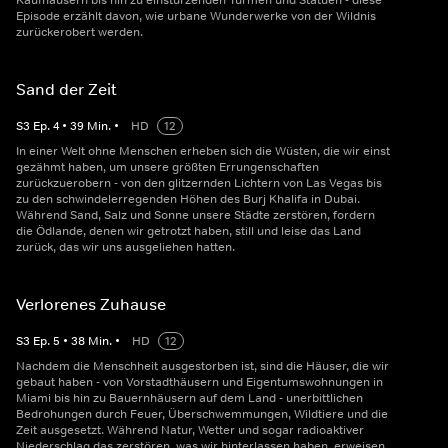
Kaufhäusern bis hin zu einstürzenden Türmen und Statuen - diese
Episode erzählt davon, wie urbane Wunderwerke von der Wildnis
zurückerobert werden.
Sand der Zeit
S
3
Ep.
4
•
39
Min.
•
HD
12
In einer Welt ohne Menschen erheben sich die Wüsten, die wir einst
gezähmt haben, um unsere größten Errungenschaften
zurückzuerobern - von den glitzernden Lichtern von Las Vegas bis
zu den schwindelerregenden Höhen des Burj Khalifa in Dubai.
Während Sand, Salz und Sonne unsere Städte zerstören, fordern
die Ödlande, denen wir getrotzt haben, still und leise das Land
zurück, das wir uns ausgeliehen hatten.
Verlorenes Zuhause
S
3
Ep.
5
•
38
Min.
•
HD
12
Nachdem die Menschheit ausgestorben ist, sind die Häuser, die wir
gebaut haben - von Vorstadthäusern und Eigentumswohnungen in
Miami bis hin zu Bauernhäusern auf dem Land - unerbittlichen
Bedrohungen durch Feuer, Überschwemmungen, Wildtiere und die
Zeit ausgesetzt. Während Natur, Wetter und sogar radioaktiver
Niederschlag das zerstören, was wir hinterlassen haben, erweisen