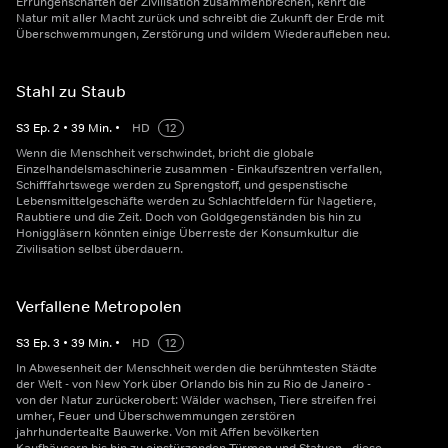
Errungenschaften der Zivilisation zusammenbrechen, kehrt die
Natur mit aller Macht zurück und schreibt die Zukunft der Erde mit
Überschwemmungen, Zerstörung und wildem Wiederaufleben neu.
Stahl zu Staub
S
3
Ep.
2
•
39
Min.
•
HD
12
Wenn die Menschheit verschwindet, bricht die globale
Einzelhandelsmaschinerie zusammen - Einkaufszentren verfallen,
Schifffahrtswege werden zu Sprengstoff, und gespenstische
Lebensmittelgeschäfte werden zu Schlachtfeldern für Nagetiere,
Raubtiere und die Zeit. Doch von Goldgegenständen bis hin zu
Honiggläsern könnten einige Überreste der Konsumkultur die
Zivilisation selbst überdauern.
Verfallene Metropolen
S
3
Ep.
3
•
39
Min.
•
HD
12
In Abwesenheit der Menschheit werden die berühmtesten Städte
der Welt - von New York über Orlando bis hin zu Rio de Janeiro -
von der Natur zurückerobert: Wälder wachsen, Tiere streifen frei
umher, Feuer und Überschwemmungen zerstören
jahrhundertealte Bauwerke. Von mit Affen bevölkerten