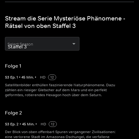
Stream die Serie Mysteriöse Phänomene -
Rätsel von oben Staffel 3
Select Season
Folge 1
S
3
Ep.
1
•
45
Min.
•
HD
12
Satellitenbilder enthüllen faszinierende Naturphänomene. Dazu
zählen ein riesiger Gletscher auf dem Mars und ein perfekt
geformtes, rotierendes Hexagon hoch über dem Saturn.
Folge 2
S
3
Ep.
2
•
45
Min.
•
HD
12
Der Blick von oben offenbart Spuren vergangener Zivilisationen:
eine verlorene Stadt im Amazonas-Dschungel, die verfallene