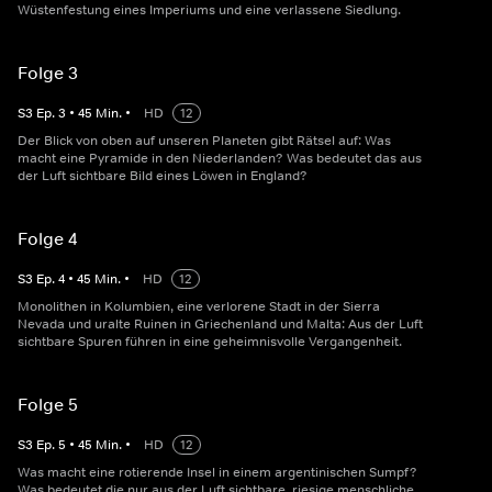
Wüstenfestung eines Imperiums und eine verlassene Siedlung.
Folge 3
S
3
Ep.
3
•
45
Min.
•
HD
12
Der Blick von oben auf unseren Planeten gibt Rätsel auf: Was
macht eine Pyramide in den Niederlanden? Was bedeutet das aus
der Luft sichtbare Bild eines Löwen in England?
Folge 4
S
3
Ep.
4
•
45
Min.
•
HD
12
Monolithen in Kolumbien, eine verlorene Stadt in der Sierra
Nevada und uralte Ruinen in Griechenland und Malta: Aus der Luft
sichtbare Spuren führen in eine geheimnisvolle Vergangenheit.
Folge 5
S
3
Ep.
5
•
45
Min.
•
HD
12
Was macht eine rotierende Insel in einem argentinischen Sumpf?
Was bedeutet die nur aus der Luft sichtbare, riesige menschliche