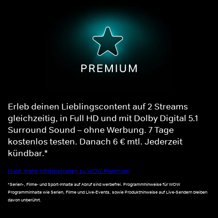
Erleb deinen Lieblingscontent auf 2 Streams
gleichzeitig, in Full HD und mit Dolby Digital 5.1
Surround Sound – ohne Werbung. 7 Tage
kostenlos testen. Danach 6 € mtl. Jederzeit
kündbar.*
Noch mehr Informationen zu WOW Premium
*Serien-, Filme- und Sport-Inhalte auf Abruf sind werbefrei. Programmhinweise für WOW
Programminhalte wie Serien, Filme und Live-Events, sowie Produkthinweise auf Live-Sendern bleiben
davon unberührt.