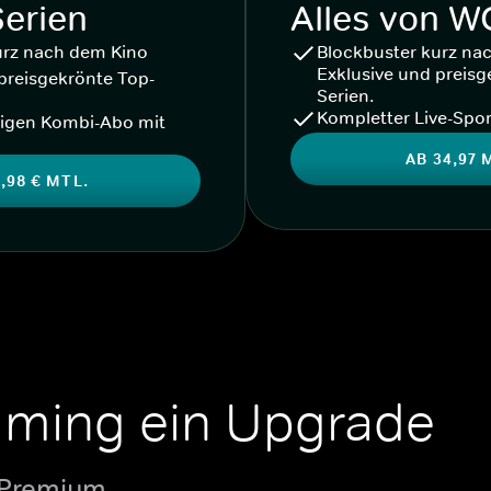
Serien
Alles von 
urz nach dem Kino
Blockbuster kurz na
Exklusive und preisg
preisgekrönte Top-
Serien.
Kompletter Live-Spor
igen Kombi-Abo mit
AB 34,97 
,98 € MTL.
aming ein Upgrade
 Premium.