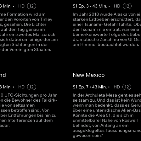
3
Min.
•
HD
12
S
1
Ep.
3
•
43
Min.
•
HD
12
ame Formation wird am
Im Jahr 2018 wurde Alaska von e
r den Vororten von Tinley
starken Erdbeben erschüttert, da
ois, gesehen. Die Lichter
einer Tsunami- Gefahr führte. Ob
t auf den Tag genau im
der Tsunami nie eintrat, war eine
Jahr ein zweites Mal zurück.
bemerkenswerte Folge des Bebe
 sich dabei um einige der am
dramatische Zunahme von UFOs,
egten Sichtungen in der
am Himmel beobachtet wurden.
 der Vereinigten Staaten.
and
New Mexico
3
Min.
•
HD
12
S
1
Ep.
7
•
43
Min.
•
HD
12
00 UFO-Sichtungen pro Jahr
In der Archuleta Mesa geht es seh
n die Bewohner des Falkirk-
seltsam zu. Und das ist kein Wun
die von seltsamen
wenn man bedenkt, dass es Gerü
sen betroffen sind. Von
über eine unterirdische Alien-Basi
über Entführungen bis hin zu
Könnte die Area 51, die sich in
chen Interferenzen auf dem
unmittelbarer Nähe von Roswell
adar.
befindet, von Anfang an ein
ausgeklügeltes Täuschungsmanö
gewesen sein?