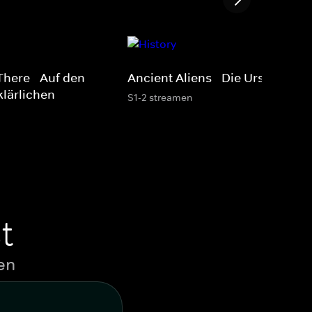
There - Auf den
Ancient Aliens - Die Ursprünge
lärlichen
S1-2 streamen
t
en