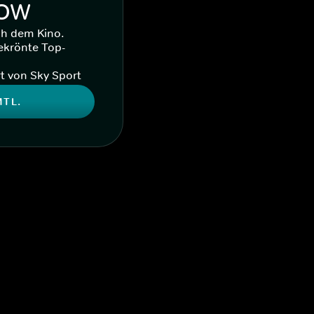
WOW
ch dem Kino.
ekrönte Top-
t von Sky Sport
MTL.