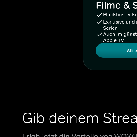
Filme & 
Blockbuster k
Exklusive und 
Serien
Auch im günst
Apple TV
AB 5
Gib deinem Stre
Erleb jetzt die Vorteile von WOW