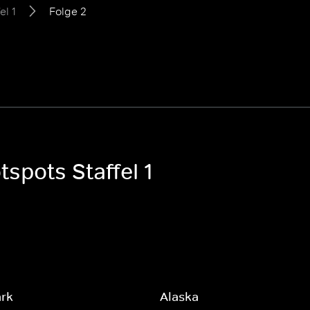
el 1
Folge 2
tspots Staffel 1
ark
Alaska