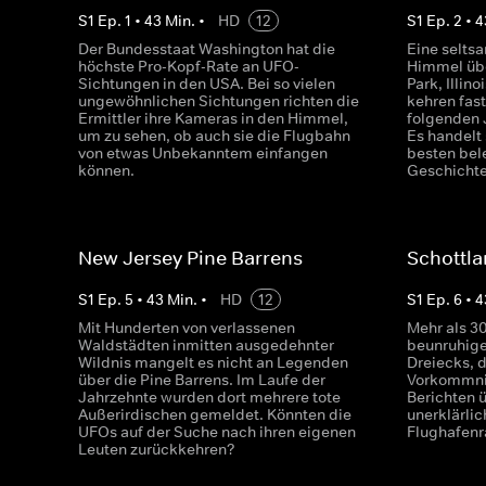
S
1
Ep.
1
•
43
Min.
•
HD
12
S
1
Ep.
2
•
4
Der Bundesstaat Washington hat die
Eine selts
höchste Pro-Kopf-Rate an UFO-
Himmel übe
Sichtungen in den USA. Bei so vielen
Park, Illin
ungewöhnlichen Sichtungen richten die
kehren fas
Ermittler ihre Kameras in den Himmel,
folgenden 
um zu sehen, ob auch sie die Flugbahn
Es handelt
von etwas Unbekanntem einfangen
besten bel
können.
Geschichte
New Jersey Pine Barrens
Schottl
S
1
Ep.
5
•
43
Min.
•
HD
12
S
1
Ep.
6
•
4
Mit Hunderten von verlassenen
Mehr als 3
Waldstädten inmitten ausgedehnter
beunruhige
Wildnis mangelt es nicht an Legenden
Dreiecks, 
über die Pine Barrens. Im Laufe der
Vorkommnis
Jahrzehnte wurden dort mehrere tote
Berichten 
Außerirdischen gemeldet. Könnten die
unerklärli
UFOs auf der Suche nach ihren eigenen
Flughafenr
Leuten zurückkehren?