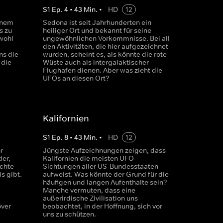
S
1
Ep.
4
•
43
Min.
•
HD
12
inem
Sedona ist seit Jahrhunderten ein
s zu
heiliger Ort und bekannt für seine
wohl
ungewöhnlichen Vorkommnisse. Bei all
den Aktivitäten, die hier aufgezeichnet
ns die
wurden, scheint es, als könnte die rote
 die
Wüste auch als intergalaktischer
Flughafen dienen. Aber was zieht die
UFOs an diesen Ort?
Kalifornien
S
1
Ep.
8
•
43
Min.
•
HD
12
r
Jüngste Aufzeichnungen zeigen, dass
der,
Kalifornien die meisten UFO-
chte
Sichtungen aller US-Bundesstaaten
s gibt.
aufweist. Was könnte der Grund für die
häufigen und langen Aufenthalte sein?
Manche vermuten, dass eine
außerirdische Zivilisation uns
ver
beobachtet, in der Hoffnung, sich vor
uns zu schützen.