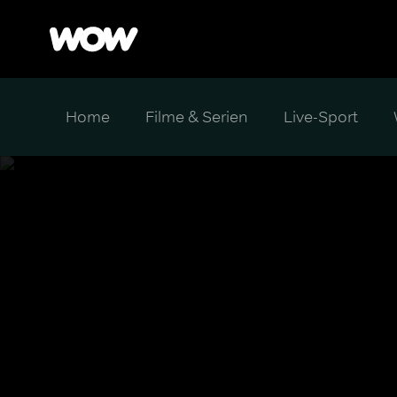
Home
Filme & Serien
Live-Sport