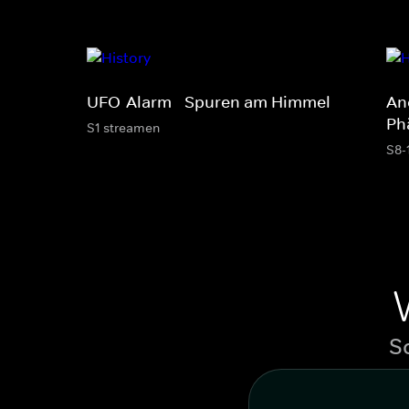
UFO-Alarm - Spuren am Himmel
Anc
Ph
S1 streamen
S8-
S