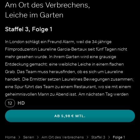
Am Ort des Verbrechens,
Leiche im Garten
Staffel 3, Folge 1
In London schlägt ein Freund Alarm, weil die 34-jährige
Filmproduzentin Laureline Garcia-Bertaux seit fünf Tagen nicht
mehr gesehen wurde. In ihrem Garten wird eine grausige
Entdeckung gemacht: eine weibliche Leiche in einem flachen
Grab. Das Team muss herausfinden, ob es sich um Laureline
handelt. Die Ermittler setzen Laurelines Bewegungen zusammen;
eine Spur führt das Team zu einem Restaurant, wo sie mit einem
geheimnisvollen Mann zu Abend isst. Am nächsten Tag werden
die beiden zusammen beim Einkaufen gesehen - dies ist das letzte
HD
12
Mal, dass Laureline lebend gesehen wurde.
AB 5,98 € MTL.
Home
Serien
Am Ort des Verbrechens
Staffel 3
Folge 1