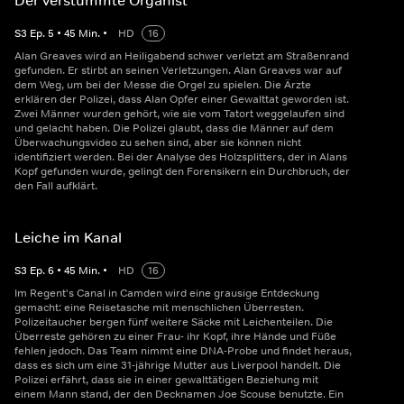
Der verstummte Organist
S
3
Ep.
5
•
45
Min.
•
HD
16
Alan Greaves wird an Heiligabend schwer verletzt am Straßenrand
gefunden. Er stirbt an seinen Verletzungen. Alan Greaves war auf
dem Weg, um bei der Messe die Orgel zu spielen. Die Ärzte
erklären der Polizei, dass Alan Opfer einer Gewalttat geworden ist.
Zwei Männer wurden gehört, wie sie vom Tatort weggelaufen sind
und gelacht haben. Die Polizei glaubt, dass die Männer auf dem
Überwachungsvideo zu sehen sind, aber sie können nicht
identifiziert werden. Bei der Analyse des Holzsplitters, der in Alans
Kopf gefunden wurde, gelingt den Forensikern ein Durchbruch, der
den Fall aufklärt.
Leiche im Kanal
S
3
Ep.
6
•
45
Min.
•
HD
16
Im Regent's Canal in Camden wird eine grausige Entdeckung
gemacht: eine Reisetasche mit menschlichen Überresten.
Polizeitaucher bergen fünf weitere Säcke mit Leichenteilen. Die
Überreste gehören zu einer Frau- ihr Kopf, ihre Hände und Füße
fehlen jedoch. Das Team nimmt eine DNA-Probe und findet heraus,
dass es sich um eine 31-jährige Mutter aus Liverpool handelt. Die
Polizei erfährt, dass sie in einer gewalttätigen Beziehung mit
einem Mann stand, der den Decknamen Joe Scouse benutzte. Ein