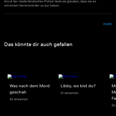
Anruf der niederländischen Polizei lässt sie glauben, dass sie es
mit einem Serienmörder zu tun haben.
mehr
Das könnte dir auch gefallen
Was nach dem Mord
Libby, wo bist du?
My
geschah
Mö
S1 streamen
Fa
S2 streamen
S3