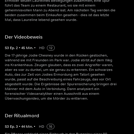
Ermittler setzen Laurelines Bewegungen zusammen; eine Spur
führt das Team zu einem Restaurant, wo sie mit einem
geheimnisvollen Mann zu Abend isst. Am nächsten Tag werden die
beiden zusammen beim Einkaufen gesehen - dies ist das letzte
Mal, dass Laureline lebend gesehen wurde.
Der Videobeweis
S
3
Ep.
2
•
45
Min.
•
HD
12
Die 17-jährige Jodie Chesney wurde in den Rücken gestochen,
während sie mit Freunden im Park war. Jodie stirbt auf dem Weg
ins Krankenhaus. Zeugen glauben, dass es zwei Angreifer waren,
aber es war zu dunkel, um sie genau zu erkennen. Ein schwarzes
Auto, das zur Zeit von Jodies Ermordung am Tatort gesehen
wurde, passt auf die Beschreibung eines Fahrzeugs, das vor Ort
abgestellt wurde. Die Ergebnisse der Spurensicherung bringen drei
Männer mit dem Auto in Verbindung. Dann analysiert ein
forensischer Videoanalytiker einen Ausschnitt aus einem
Überwachungsvideo, um die Mörder zu entlarven.
Der Ritualmord
S
3
Ep.
3
•
44
Min.
•
HD
16