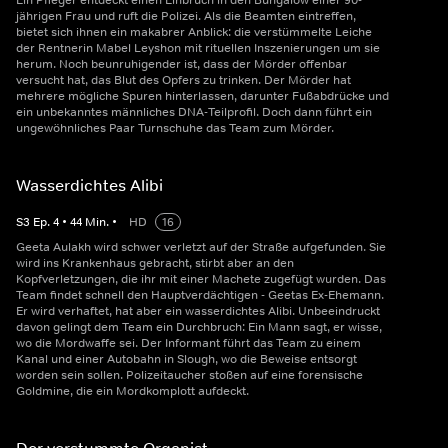
Ein Pfleger entdeckt einen Einbruch in den Bungalow einer 90-
jährigen Frau und ruft die Polizei. Als die Beamten eintreffen,
bietet sich ihnen ein makabrer Anblick: die verstümmelte Leiche
der Rentnerin Mabel Leyshon mit rituellen Inszenierungen um sie
herum. Noch beunruhigender ist, dass der Mörder offenbar
versucht hat, das Blut des Opfers zu trinken. Der Mörder hat
mehrere mögliche Spuren hinterlassen, darunter Fußabdrücke und
ein unbekanntes männliches DNA-Teilprofil. Doch dann führt ein
ungewöhnliches Paar Turnschuhe das Team zum Mörder.
Wasserdichtes Alibi
S
3
Ep.
4
•
44
Min.
•
HD
16
Geeta Aulakh wird schwer verletzt auf der Straße aufgefunden. Sie
wird ins Krankenhaus gebracht, stirbt aber an den
Kopfverletzungen, die ihr mit einer Machete zugefügt wurden. Das
Team findet schnell den Hauptverdächtigen - Geetas Ex-Ehemann.
Er wird verhaftet, hat aber ein wasserdichtes Alibi. Unbeeindruckt
davon gelingt dem Team ein Durchbruch: Ein Mann sagt, er wisse,
wo die Mordwaffe sei. Der Informant führt das Team zu einem
Kanal und einer Autobahn in Slough, wo die Beweise entsorgt
worden sein sollen. Polizeitaucher stoßen auf eine forensische
Goldmine, die ein Mordkomplott aufdeckt.