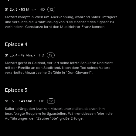
S
1
Ep.
3
•
53
Min.
•
HD
12
Mozart kämpft in Wien um Anerkennung, während Salieri intrigiert
und versucht, die Uraufführung von "Die Hochzeit des Figaro" zu
verhindern. Constanze lernt den Musiklehrer Franz kennen.
Episode 4
S
1
Ep.
4
•
49
Min.
•
HD
12
Mozart gerät in Geldnot, verliert seine letzte Schülerin und zieht
mit der Familie an den Stadtrand. Nach dem Tod seines Vaters
verarbeitet Mozart seine Gefühle in "Don Giovanni".
Episode 5
S
1
Ep.
5
•
43
Min.
•
HD
12
Salieri drängt den kranken Mozart unerbittlich, das von ihm
beauftragte Requiem fertigzustellen. Währenddessen feiern die
Aufführungen der "Zauberflöte" große Erfolge.