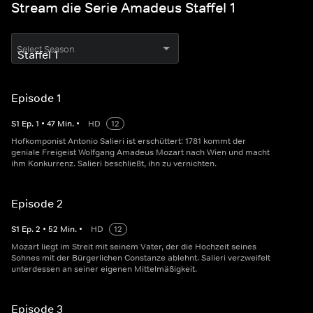
Stream die Serie Amadeus Staffel 1
Select Season
Episode 1
S
1
Ep.
1
•
47
Min.
•
HD
12
Hofkomponist Antonio Salieri ist erschüttert: 1781 kommt der
geniale Freigeist Wolfgang Amadeus Mozart nach Wien und macht
ihm Konkurrenz. Salieri beschließt, ihn zu vernichten.
Episode 2
S
1
Ep.
2
•
52
Min.
•
HD
12
Mozart liegt im Streit mit seinem Vater, der die Hochzeit seines
Sohnes mit der Bürgerlichen Constanze ablehnt. Salieri verzweifelt
unterdessen an seiner eigenen Mittelmäßigkeit.
Episode 3