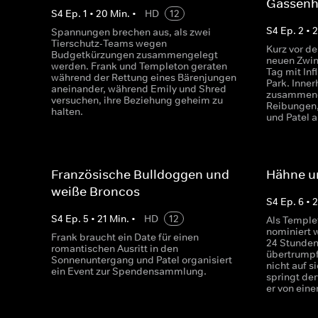
Gassen
S
4
Ep.
1
•
20
Min.
•
HD
12
S
4
Ep.
2
•
2
Spannungen brechen aus, als zwei
Tierschutz-Teams wegen
Kurz vor de
Budgetkürzungen zusammengelegt
neuen Zwin
werden. Frank und Templeton geraten
Tag mit In
während der Rettung eines Bärenjungen
Park. Inner
aneinander, während Emily und Shred
zusammeng
versuchen, ihre Beziehung geheim zu
Reibungen,
halten.
und Patel a
Französische Bulldoggen und
Hähne u
weiße Broncos
S
4
Ep.
6
•
2
S
4
Ep.
5
•
21
Min.
•
HD
12
Als Templet
nominiert w
Frank braucht ein Date für einen
24 Stunden 
romantischen Ausritt in den
übertrumpf
Sonnenuntergang und Patel organisiert
nicht auf s
ein Event zur Spendensammlung.
springt de
er von ein