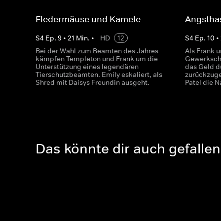
Fledermäuse und Kamele
Angstha
S
4
Ep.
9
•
21
Min.
•
HD
12
S
4
Ep.
10
•
Bei der Wahl zum Beamten des Jahres
Als Frank u
kämpfen Templeton und Frank um die
Gewerkscha
Unterstützung eines legendären
das Geld d
Tierschutzbeamten. Emily eskaliert, als
zurückzug
Shred mit Daisys Freundin ausgeht.
Patel die 
Das könnte dir auch gefallen