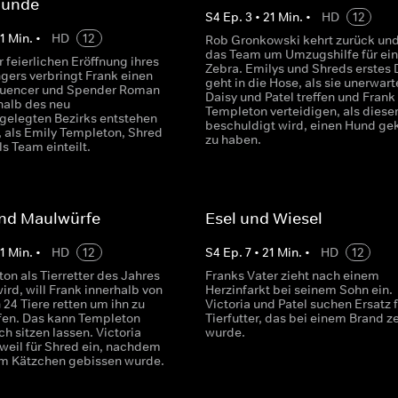
hunde
S
4
Ep.
3
•
21
Min.
•
HD
12
1
Min.
•
HD
12
Rob Gronkowski kehrt zurück und 
das Team um Umzugshilfe für ein
r feierlichen Eröffnung ihres
Zebra. Emilys und Shreds erstes 
gers verbringt Frank einen
geht in die Hose, als sie unerwart
fluencer und Spender Roman
Daisy und Patel treffen und Fran
halb des neu
Templeton verteidigen, als diese
elegten Bezirks entstehen
beschuldigt wird, einen Hund ge
 als Emily Templeton, Shred
zu haben.
ls Team einteilt.
nd Maulwürfe
Esel und Wiesel
1
Min.
•
HD
12
S
4
Ep.
7
•
21
Min.
•
HD
12
on als Tierretter des Jahres
Franks Vater zieht nach einem
ird, will Frank innerhalb von
Herzinfarkt bei seinem Sohn ein.
24 Tiere retten um ihn zu
Victoria und Patel suchen Ersatz f
en. Das kann Templeton
Tierfutter, das bei einem Brand ze
ich sitzen lassen. Victoria
wurde.
rweil für Shred ein, nachdem
em Kätzchen gebissen wurde.