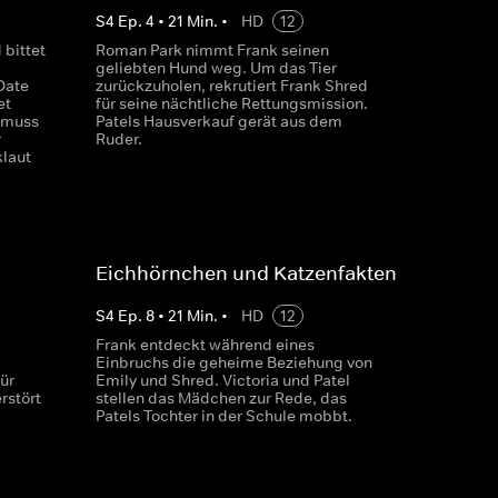
S
4
Ep.
4
•
21
Min.
•
HD
12
bittet
Roman Park nimmt Frank seinen
geliebten Hund weg. Um das Tier
Date
zurückzuholen, rekrutiert Frank Shred
et
für seine nächtliche Rettungsmission.
k muss
Patels Hausverkauf gerät aus dem
r
Ruder.
klaut
Eichhörnchen und Katzenfakten
S
4
Ep.
8
•
21
Min.
•
HD
12
Frank entdeckt während eines
Einbruchs die geheime Beziehung von
ür
Emily und Shred. Victoria und Patel
rstört
stellen das Mädchen zur Rede, das
Patels Tochter in der Schule mobbt.