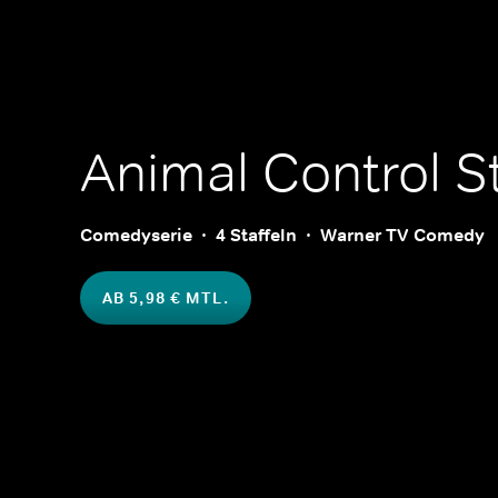
Animal Control
St
Comedyserie
4 Staffeln
Warner TV Comedy
AB 5,98 € MTL.