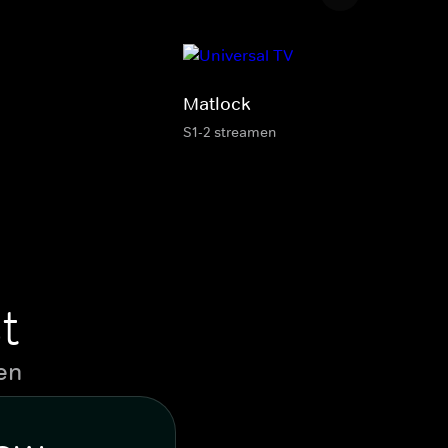
Matlock
S1-2 streamen
t
en