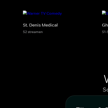
St. Denis Medical
Gh
S2 streamen
S1-
S