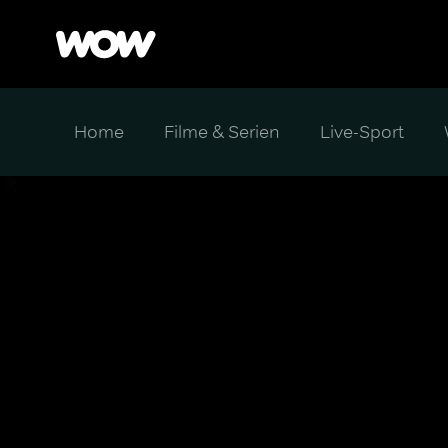
Home
Filme & Serien
Live-Sport