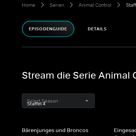
Home
Serien
Animal Control
Staf
EPISODENGUIDE
DETAILS
Stream die Serie Animal 
Select Season
Bärenjunges und Broncos
Eingesa