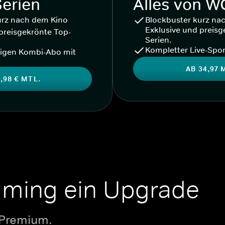
Serien
Alles von 
urz nach dem Kino
Blockbuster kurz na
Exklusive und preisg
preisgekrönte Top-
Serien.
Kompletter Live-Spor
igen Kombi-Abo mit
AB 34,97 
,98 € MTL.
aming ein Upgrade
 Premium.