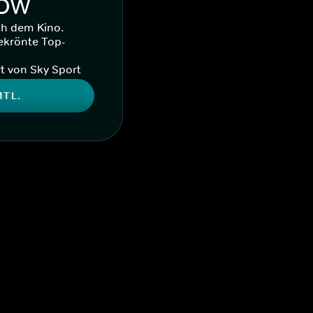
WOW
ch dem Kino.
ekrönte Top-
t von Sky Sport
MTL.