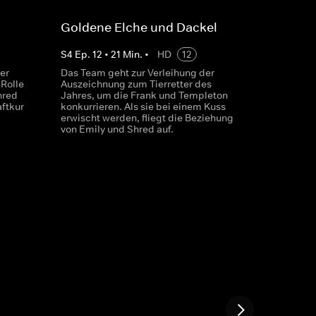
Goldene Elche und Dackel
S
4
Ep.
12
•
21
Min.
•
HD
12
er
Das Team geht zur Verleihung der
 Rolle
Auszeichnung zum Tierretter des
hred
Jahres, um die Frank und Templeton
ftkur
konkurrieren. Als sie bei einem Kuss
erwischt werden, fliegt die Beziehung
von Emily und Shred auf.