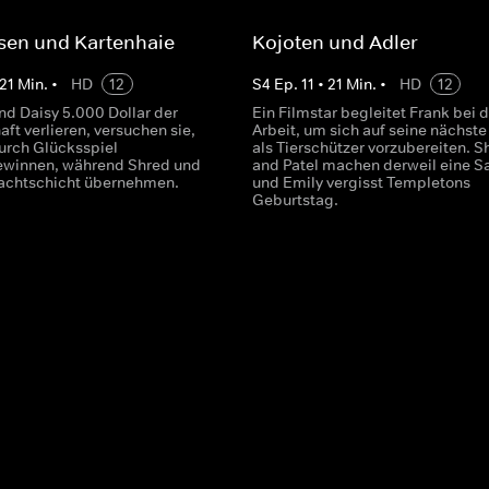
sen und Kartenhaie
Kojoten und Adler
21
Min.
•
HD
12
S
4
Ep.
11
•
21
Min.
•
HD
12
nd Daisy 5.000 Dollar der
Ein Filmstar begleitet Frank bei d
ft verlieren, versuchen sie,
Arbeit, um sich auf seine nächste
urch Glücksspiel
als Tierschützer vorzubereiten. S
ewinnen, während Shred und
and Patel machen derweil eine Sa
Nachtschicht übernehmen.
und Emily vergisst Templetons
Geburtstag.