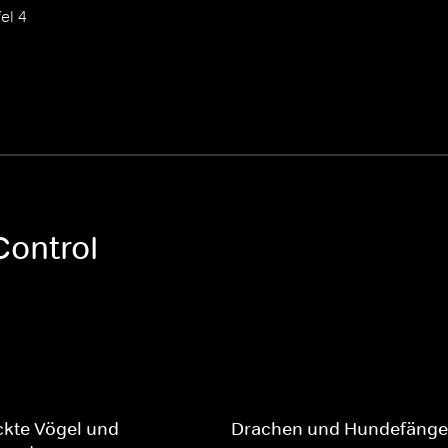
fel 4
Control
ckte Vögel und
Drachen und Hundefänge