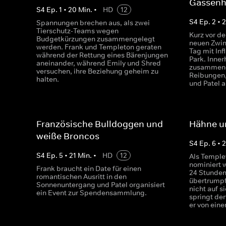
Gassen
S
4
Ep.
1
•
20
Min.
•
HD
12
S
4
Ep.
2
•
2
Spannungen brechen aus, als zwei
Tierschutz-Teams wegen
Kurz vor de
Budgetkürzungen zusammengelegt
neuen Zwin
werden. Frank und Templeton geraten
Tag mit In
während der Rettung eines Bärenjungen
Park. Inner
aneinander, während Emily und Shred
zusammeng
versuchen, ihre Beziehung geheim zu
Reibungen,
halten.
und Patel a
Französische Bulldoggen und
Hähne u
weiße Broncos
S
4
Ep.
6
•
2
S
4
Ep.
5
•
21
Min.
•
HD
12
Als Templet
nominiert w
Frank braucht ein Date für einen
24 Stunden 
romantischen Ausritt in den
übertrumpf
Sonnenuntergang und Patel organisiert
nicht auf s
ein Event zur Spendensammlung.
springt de
er von ein