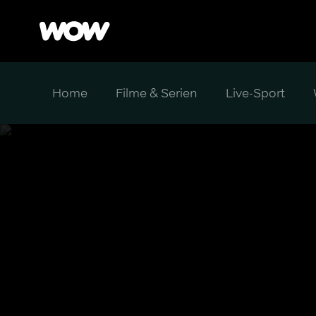
Home
Filme & Serien
Live-Sport