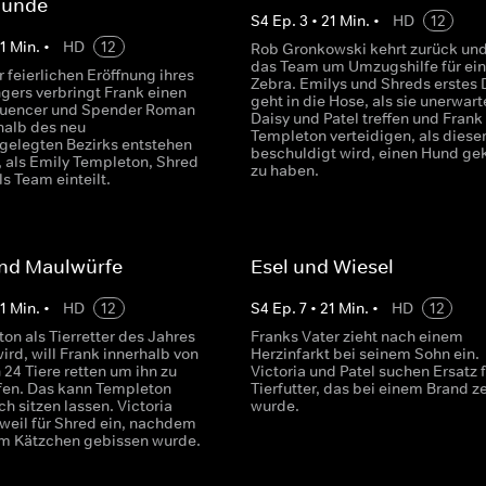
hunde
S
4
Ep.
3
•
21
Min.
•
HD
12
1
Min.
•
HD
12
Rob Gronkowski kehrt zurück und 
das Team um Umzugshilfe für ein
r feierlichen Eröffnung ihres
Zebra. Emilys und Shreds erstes 
gers verbringt Frank einen
geht in die Hose, als sie unerwart
fluencer und Spender Roman
Daisy und Patel treffen und Fran
halb des neu
Templeton verteidigen, als diese
elegten Bezirks entstehen
beschuldigt wird, einen Hund ge
 als Emily Templeton, Shred
zu haben.
ls Team einteilt.
nd Maulwürfe
Esel und Wiesel
1
Min.
•
HD
12
S
4
Ep.
7
•
21
Min.
•
HD
12
on als Tierretter des Jahres
Franks Vater zieht nach einem
ird, will Frank innerhalb von
Herzinfarkt bei seinem Sohn ein.
24 Tiere retten um ihn zu
Victoria und Patel suchen Ersatz f
en. Das kann Templeton
Tierfutter, das bei einem Brand ze
ich sitzen lassen. Victoria
wurde.
rweil für Shred ein, nachdem
em Kätzchen gebissen wurde.