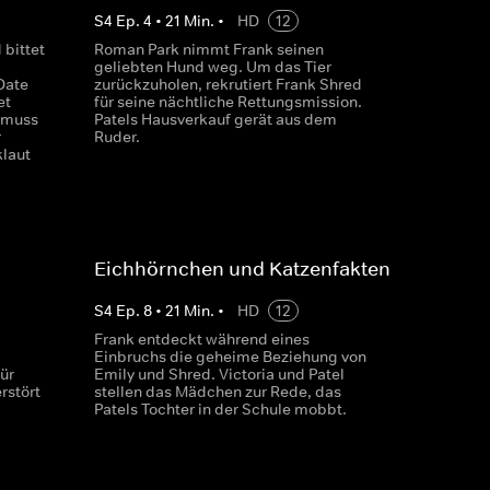
S
4
Ep.
4
•
21
Min.
•
HD
12
bittet
Roman Park nimmt Frank seinen
geliebten Hund weg. Um das Tier
Date
zurückzuholen, rekrutiert Frank Shred
et
für seine nächtliche Rettungsmission.
k muss
Patels Hausverkauf gerät aus dem
r
Ruder.
klaut
Eichhörnchen und Katzenfakten
S
4
Ep.
8
•
21
Min.
•
HD
12
Frank entdeckt während eines
Einbruchs die geheime Beziehung von
ür
Emily und Shred. Victoria und Patel
rstört
stellen das Mädchen zur Rede, das
Patels Tochter in der Schule mobbt.