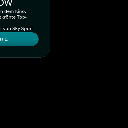
WOW
ch dem Kino.
ekrönte Top-
t von Sky Sport
MTL.