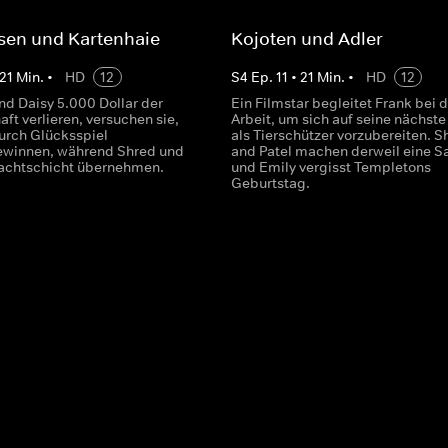
sen und Kartenhaie
Kojoten und Adler
21
Min.
•
HD
12
S
4
Ep.
11
•
21
Min.
•
HD
12
nd Daisy 5.000 Dollar der
Ein Filmstar begleitet Frank bei d
ft verlieren, versuchen sie,
Arbeit, um sich auf seine nächste
urch Glücksspiel
als Tierschützer vorzubereiten. S
ewinnen, während Shred und
and Patel machen derweil eine Sa
Nachtschicht übernehmen.
und Emily vergisst Templetons
Geburtstag.