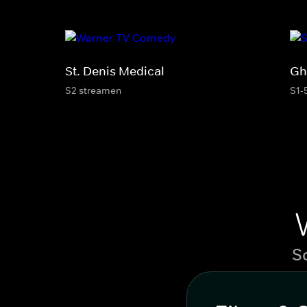
St. Denis Medical
Gh
S2 streamen
S1-
S