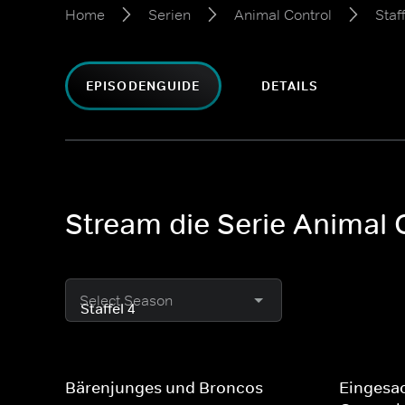
Home
Serien
Animal Control
Staf
EPISODENGUIDE
DETAILS
Stream die Serie Animal C
Select Season
Bärenjunges und Broncos
Eingesa