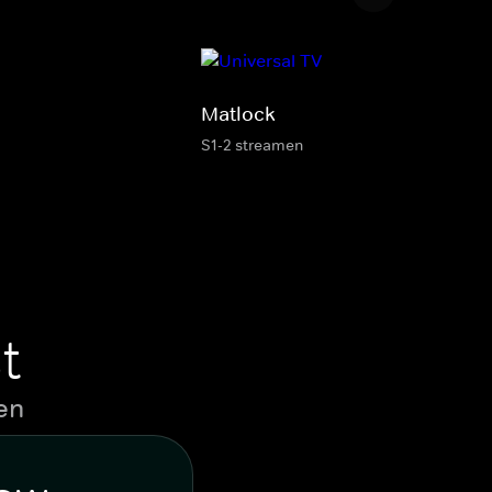
Matlock
S1-2 streamen
t
en