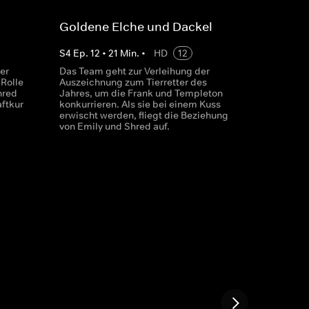
Goldene Elche und Dackel
S
4
Ep.
12
•
21
Min.
•
HD
12
er
Das Team geht zur Verleihung der
 Rolle
Auszeichnung zum Tierretter des
hred
Jahres, um die Frank und Templeton
ftkur
konkurrieren. Als sie bei einem Kuss
erwischt werden, fliegt die Beziehung
von Emily und Shred auf.