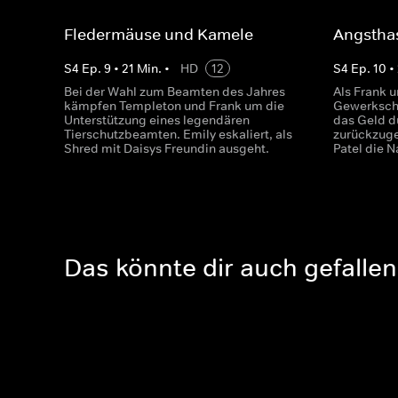
Fledermäuse und Kamele
Angstha
S
4
Ep.
9
•
21
Min.
•
HD
12
S
4
Ep.
10
•
Bei der Wahl zum Beamten des Jahres
Als Frank u
kämpfen Templeton und Frank um die
Gewerkscha
Unterstützung eines legendären
das Geld d
Tierschutzbeamten. Emily eskaliert, als
zurückzug
Shred mit Daisys Freundin ausgeht.
Patel die 
Das könnte dir auch gefallen