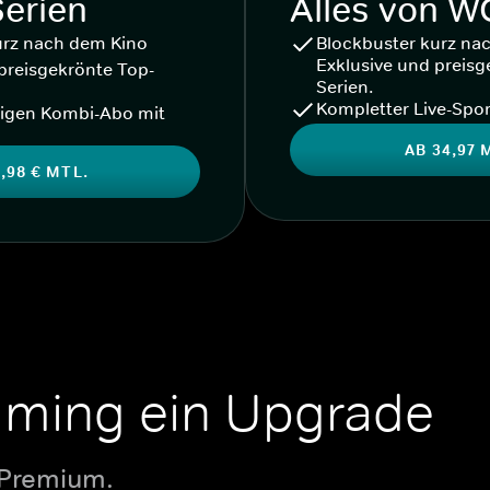
Serien
Alles von 
urz nach dem Kino
Blockbuster kurz na
Exklusive und preisg
preisgekrönte Top-
Serien.
Kompletter Live-Spor
igen Kombi-Abo mit
AB 34,97 
,98 € MTL.
aming ein Upgrade
 Premium.