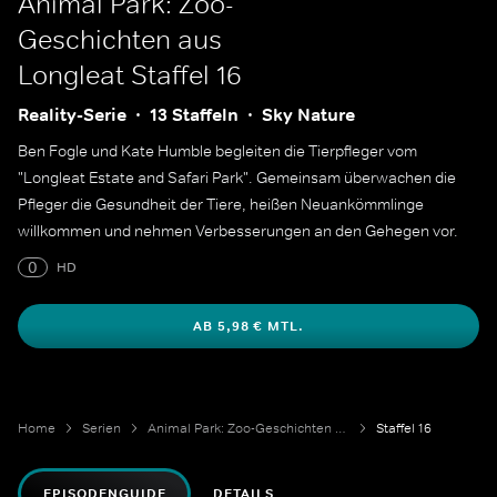
Animal Park: Zoo-
Geschichten aus
Longleat
Staffel 16
Reality-Serie
13 Staffeln
Sky Nature
Ben Fogle und Kate Humble begleiten die Tierpfleger vom
"Longleat Estate and Safari Park". Gemeinsam überwachen die
Pfleger die Gesundheit der Tiere, heißen Neuankömmlinge
willkommen und nehmen Verbesserungen an den Gehegen vor.
0
HD
AB 5,98 € MTL.
Home
Serien
Animal Park: Zoo-Geschichten aus Longleat
Staffel 16
EPISODENGUIDE
DETAILS