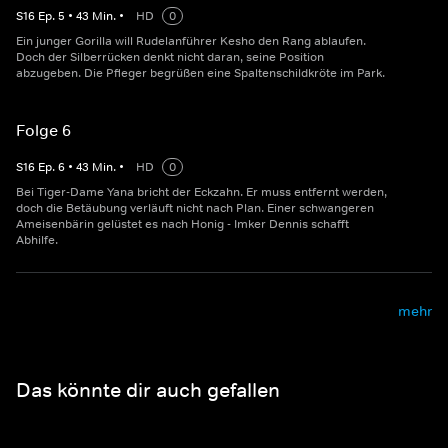
S
16
Ep.
5
•
43
Min.
•
HD
0
Ein junger Gorilla will Rudelanführer Kesho den Rang ablaufen.
Doch der Silberrücken denkt nicht daran, seine Position
abzugeben. Die Pfleger begrüßen eine Spaltenschildkröte im Park.
Folge 6
S
16
Ep.
6
•
43
Min.
•
HD
0
Bei Tiger-Dame Yana bricht der Eckzahn. Er muss entfernt werden,
doch die Betäubung verläuft nicht nach Plan. Einer schwangeren
Ameisenbärin gelüstet es nach Honig - Imker Dennis schafft
Abhilfe.
mehr
Das könnte dir auch gefallen