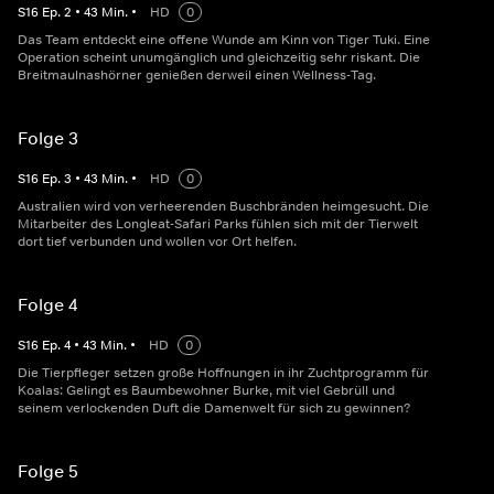
S
16
Ep.
2
•
43
Min.
•
HD
0
Das Team entdeckt eine offene Wunde am Kinn von Tiger Tuki. Eine
Operation scheint unumgänglich und gleichzeitig sehr riskant. Die
Breitmaulnashörner genießen derweil einen Wellness-Tag.
Folge 3
S
16
Ep.
3
•
43
Min.
•
HD
0
Australien wird von verheerenden Buschbränden heimgesucht. Die
Mitarbeiter des Longleat-Safari Parks fühlen sich mit der Tierwelt
dort tief verbunden und wollen vor Ort helfen.
Folge 4
S
16
Ep.
4
•
43
Min.
•
HD
0
Die Tierpfleger setzen große Hoffnungen in ihr Zuchtprogramm für
Koalas: Gelingt es Baumbewohner Burke, mit viel Gebrüll und
seinem verlockenden Duft die Damenwelt für sich zu gewinnen?
Folge 5