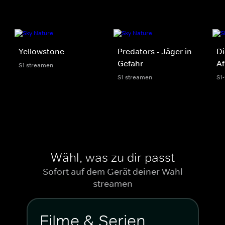
Yellowstone
Predators - Jäger in
Di
Gefahr
Af
S1 streamen
S1 streamen
S1
Wähl, was zu dir passt
Sofort auf dem Gerät deiner Wahl
streamen
Filme & Serien