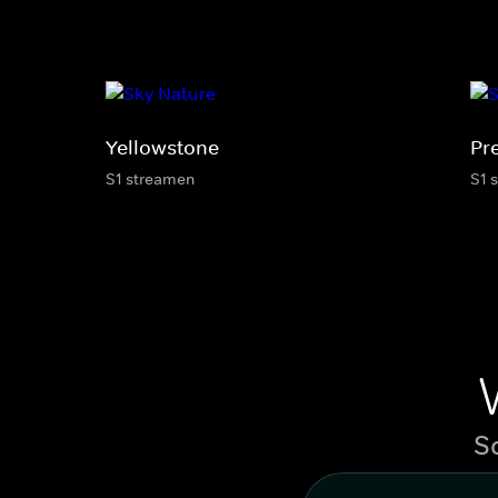
Yellowstone
Pr
S1 streamen
S1 
S