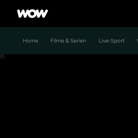
Home
Filme & Serien
Live-Sport