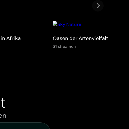
in Afrika
Oasen der Artenvielfalt
S1 streamen
t
en