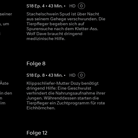
S
18
Ep.
4
•
43
Min.
•
HD
0
seiner
Stachelschwein Spud ist über Nacht
aus seinem Gehege verschwunden. Die
n, um
Tierpfleger begeben sich auf
Spurensuche nach dem Kletter-Ass.
i
Wolf Dave braucht dringend
medizinische Hilfe.
Folge 8
S
18
Ep.
8
•
43
Min.
•
HD
0
Äste
Klippschliefer-Mutter Dozy benötigt
dringend Hilfe: Eine Geschwulst
in den
verhindert die Nahrungsaufnahme ihrer
n
Jungen. Währenddessen starten die
 im
Tierpfleger ein Zuchtprogramm für rote
Eichhörnchen.
Folge 12