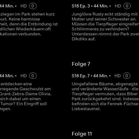
44
Min.
•
HD
0
S
18
Ep.
3
•
44
Min.
•
HD
0
ziegen im Park stehen kurz
Junglöwe Rusty eckt ständig mit 
burt. Keine harmlose
Mutter und seiner Schwester an.
eit, denn die Entbindung ist
Müssen die Tierpfleger eingreife
edlichen Wiederkäuern oft
Schlimmeres zu verhindern?
kationen verbunden.
Unterdessen nimmt der Park zwe
Dikdiks auf.
Folge 7
44
Min.
•
HD
0
S
18
Ep.
7
•
44
Min.
•
HD
0
r entdecken eine
Umgefallene Bäume, abgenagte 
erregende Geschwulst am
und veränderte Wasserläufe - die
Grant-Zebra-Dame Olivia.
Tierpfleger vermuten, dass Biber 
 sich dabei um einen
Park zurückgekehrt sind. Indesse
Tumor? Ein Eingriff soll
befinden sich die Fennek-Füchse
ingen.
Liebestaumel.
Folge 11