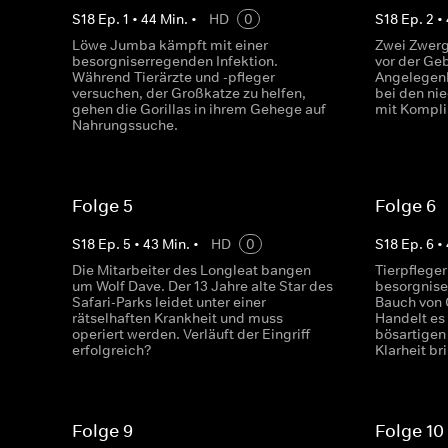
S
18
Ep.
1
•
44
Min.
•
HD
0
S
18
Ep.
2
•
Löwe Jumba kämpft mit einer
Zwei Zwerg
besorgniserregenden Infektion.
vor der Ge
Während Tierärzte und -pfleger
Angelegenh
versuchen, der Großkatze zu helfen,
bei den ni
gehen die Gorillas in ihrem Gehege auf
mit Kompli
Nahrungssuche.
Folge 5
Folge 6
S
18
Ep.
5
•
43
Min.
•
HD
0
S
18
Ep.
6
•
Die Mitarbeiter des Longleat bangen
Tierpflege
um Wolf Dave. Der 13 Jahre alte Star des
besorgnis
Safari-Parks leidet unter einer
Bauch von 
rätselhaften Krankheit und muss
Handelt es
operiert werden. Verläuft der Eingriff
bösartigen 
erfolgreich?
Klarheit br
Folge 9
Folge 10