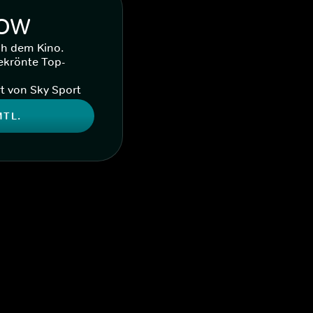
WOW
ch dem Kino.
ekrönte Top-
t von Sky Sport
MTL.