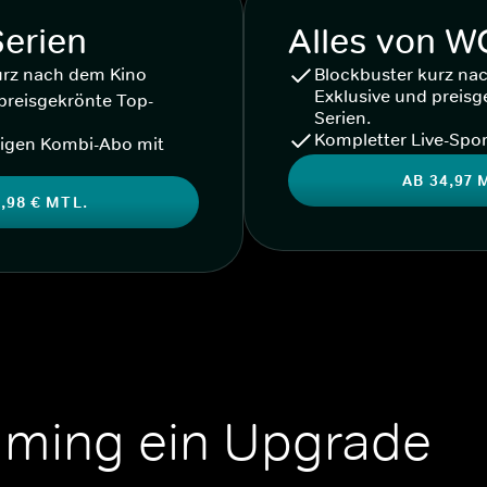
Serien
Alles von 
urz nach dem Kino
Blockbuster kurz na
Exklusive und preisg
preisgekrönte Top-
Serien.
Kompletter Live-Spor
igen Kombi-Abo mit
AB 34,97 
,98 € MTL.
aming ein Upgrade