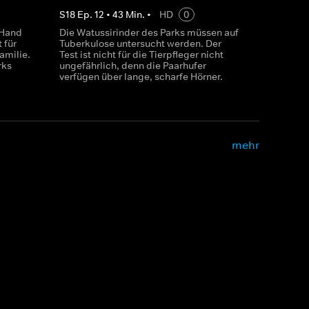
S
18
Ep.
12
•
43
Min.
•
HD
0
 Hand
Die Watussirinder des Parks müssen auf
 für
Tuberkulose untersucht werden. Der
amilie.
Test ist nicht für die Tierpfleger nicht
rks
ungefährlich, denn die Paarhufer
verfügen über lange, scharfe Hörner.
mehr