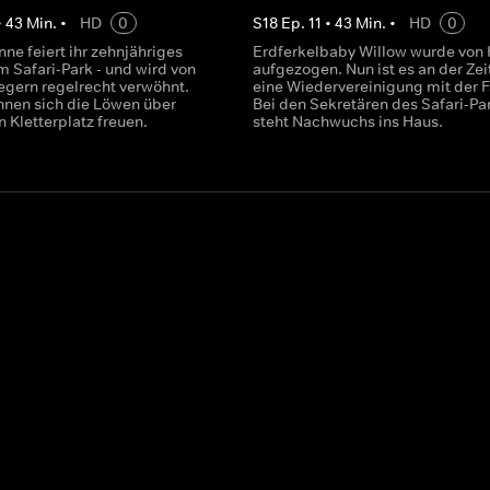
•
43
Min.
•
HD
0
S
18
Ep.
11
•
43
Min.
•
HD
0
nne feiert ihr zehnjähriges
Erdferkelbaby Willow wurde von
m Safari-Park - und wird von
aufgezogen. Nun ist es an der Zeit
legern regelrecht verwöhnt.
eine Wiedervereinigung mit der F
nnen sich die Löwen über
Bei den Sekretären des Safari-Pa
 Kletterplatz freuen.
steht Nachwuchs ins Haus.