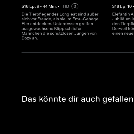
S
18
Ep.
9
•
44
Min.
•
HD
0
S
18
Ep.
10
Die Tierpfleger des Longleat sind außer
Elefantin A
sich vor Freude, als sie im Emu-Gehege
Jubiläum i
Eier entdecken. Unterdessen greifen
den Tierpf
ausgewachsene Klippschliefer-
Derweil kö
Männchen die schutzlosen Jungen von
einen neuen
Dozy an.
Das könnte dir auch gefallen