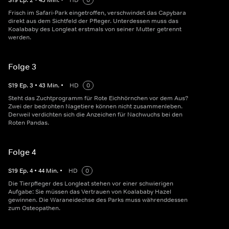
S
19
Ep.
2
•
43
Min.
•
HD
0
Frisch im Safari-Park eingetroffen, verschwindet das Capybara
direkt aus dem Sichtfeld der Pfleger. Unterdessen muss das
Koalababy des Longleat erstmals von seiner Mutter getrennt
werden.
Folge 3
S
19
Ep.
3
•
43
Min.
•
HD
0
Steht das Zuchtprogramm für Rote Eichhörnchen vor dem Aus?
Zwei der bedrohten Nagetiere können nicht zusammenleben.
Derweil verdichten sich die Anzeichen für Nachwuchs bei den
Roten Pandas.
Folge 4
S
19
Ep.
4
•
44
Min.
•
HD
0
Die Tierpfleger des Longleat stehen vor einer schwierigen
Aufgabe: Sie müssen das Vertrauen von Koalababy Hazel
gewinnen. Die Waraneidechse des Parks muss währenddessen
zum Osteopathen.