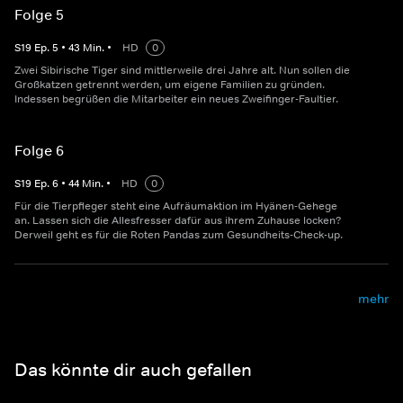
Folge 5
S
19
Ep.
5
•
43
Min.
•
HD
0
Zwei Sibirische Tiger sind mittlerweile drei Jahre alt. Nun sollen die
Großkatzen getrennt werden, um eigene Familien zu gründen.
Indessen begrüßen die Mitarbeiter ein neues Zweifinger-Faultier.
Folge 6
S
19
Ep.
6
•
44
Min.
•
HD
0
Für die Tierpfleger steht eine Aufräumaktion im Hyänen-Gehege
an. Lassen sich die Allesfresser dafür aus ihrem Zuhause locken?
Derweil geht es für die Roten Pandas zum Gesundheits-Check-up.
mehr
Das könnte dir auch gefallen