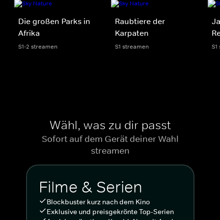
Die großen Parks in
Raubtiere der
J
Afrika
Karpaten
R
S1-2 streamen
S1 streamen
S1
Wähl, was zu dir passt
Sofort auf dem Gerät deiner Wahl
streamen
Filme & Serien
Blockbuster kurz nach dem Kino
Exklusive und preisgekrönte Top-Serien