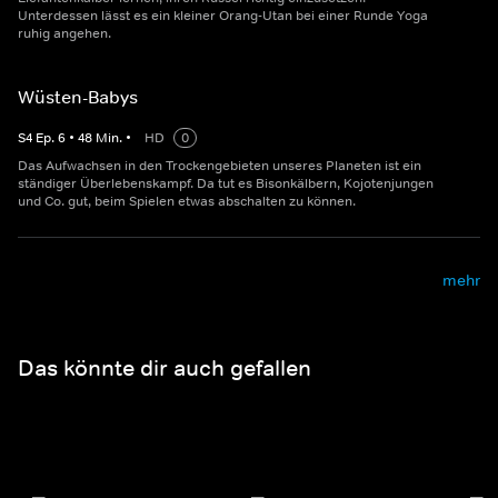
Unterdessen lässt es ein kleiner Orang-Utan bei einer Runde Yoga
ruhig angehen.
Wüsten-Babys
S
4
Ep.
6
•
48
Min.
•
HD
0
Das Aufwachsen in den Trockengebieten unseres Planeten ist ein
ständiger Überlebenskampf. Da tut es Bisonkälbern, Kojotenjungen
und Co. gut, beim Spielen etwas abschalten zu können.
mehr
Das könnte dir auch gefallen