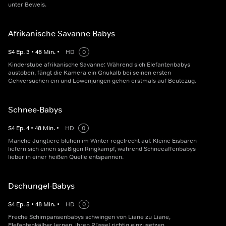
unter Beweis.
Afrikanische Savanne Babys
S
4
Ep.
3
•
48
Min.
•
HD
0
Kinderstube afrikanische Savanne: Während sich Elefantenbabys
austoben, fängt die Kamera ein Gnukalb bei seinen ersten
Gehversuchen ein und Löwenjungen gehen erstmals auf Beutezug.
Schnee-Babys
S
4
Ep.
4
•
48
Min.
•
HD
0
Manche Jungtiere blühen im Winter regelrecht auf. Kleine Eisbären
liefern sich einen spaßigen Ringkampf, während Schneeaffenbabys
lieber in einer heißen Quelle entspannen.
Dschungel-Babys
S
4
Ep.
5
•
48
Min.
•
HD
0
Freche Schimpansenbabys schwingen von Liane zu Liane,
Elefantenkälber lernen, ihren Rüssel richtig einzusetzen.