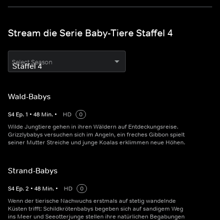
Stream die Serie Baby-Tiere Staffel 4
Select Season
Wald-Babys
S
4
Ep.
1
•
48
Min.
•
HD
0
Wilde Jungtiere gehen in ihren Wäldern auf Entdeckungsreise.
Grizzlybabys versuchen sich im Angeln, ein freches Gibbon spielt
seiner Mutter Streiche und junge Koalas erklimmen neue Höhen.
Strand-Babys
S
4
Ep.
2
•
48
Min.
•
HD
0
Wenn der tierische Nachwuchs erstmals auf stetig wandelnde
Küsten trifft: Schildkrötenbabys begeben sich auf sandigem Weg
ins Meer und Seeotterjunge stellen ihre natürlichen Begabungen