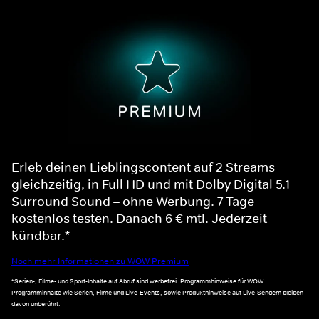
Erleb deinen Lieblingscontent auf 2 Streams
gleichzeitig, in Full HD und mit Dolby Digital 5.1
Surround Sound – ohne Werbung. 7 Tage
kostenlos testen. Danach 6 € mtl. Jederzeit
kündbar.*
Noch mehr Informationen zu WOW Premium
*Serien-, Filme- und Sport-Inhalte auf Abruf sind werbefrei. Programmhinweise für WOW
Programminhalte wie Serien, Filme und Live-Events, sowie Produkthinweise auf Live-Sendern bleiben
davon unberührt.