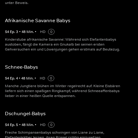
unter Beweis.
Afrikanische Savanne Babys
S
4
Ep.
3
•
48
Min.
•
HD
0
Kinderstube afrikanische Savanne: Während sich Elefantenbabys
austoben, fängt die Kamera ein Gnukalb bei seinen ersten
Gehversuchen ein und Löwenjungen gehen erstmals auf Beutezug.
Schnee-Babys
S
4
Ep.
4
•
48
Min.
•
HD
0
Manche Jungtiere blühen im Winter regelrecht auf. Kleine Eisbären
liefern sich einen spaßigen Ringkampf, während Schneeaffenbabys
lieber in einer heißen Quelle entspannen.
Dschungel-Babys
S
4
Ep.
5
•
48
Min.
•
HD
0
Freche Schimpansenbabys schwingen von Liane zu Liane,
Elefantenkälber lernen, ihren Rüssel richtig einzusetzen.