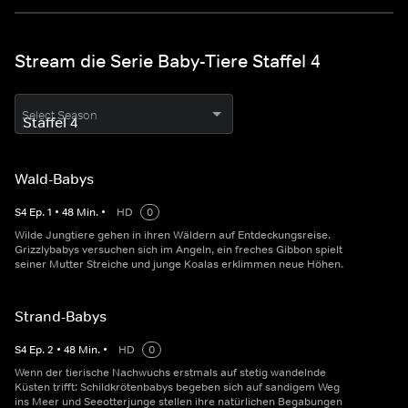
Stream die Serie Baby-Tiere Staffel 4
Select Season
Wald-Babys
S
4
Ep.
1
•
48
Min.
•
HD
0
Wilde Jungtiere gehen in ihren Wäldern auf Entdeckungsreise.
Grizzlybabys versuchen sich im Angeln, ein freches Gibbon spielt
seiner Mutter Streiche und junge Koalas erklimmen neue Höhen.
Strand-Babys
S
4
Ep.
2
•
48
Min.
•
HD
0
Wenn der tierische Nachwuchs erstmals auf stetig wandelnde
Küsten trifft: Schildkrötenbabys begeben sich auf sandigem Weg
ins Meer und Seeotterjunge stellen ihre natürlichen Begabungen