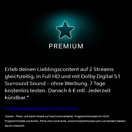
Erleb deinen Lieblingscontent auf 2 Streams
gleichzeitig, in Full HD und mit Dolby Digital 5.1
Surround Sound – ohne Werbung. 7 Tage
kostenlos testen. Danach 6 € mtl. Jederzeit
kündbar.*
Noch mehr Informationen zu WOW Premium
*Serien-, Filme- und Sport-Inhalte auf Abruf sind werbefrei. Programmhinweise für WOW
Programminhalte wie Serien, Filme und Live-Events, sowie Produkthinweise auf Live-Sendern bleiben
davon unberührt.