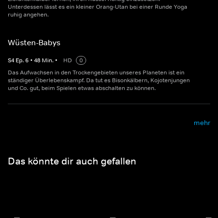
Unterdessen lässt es ein kleiner Orang-Utan bei einer Runde Yoga
ruhig angehen.
Wüsten-Babys
S
4
Ep.
6
•
48
Min.
•
HD
0
Das Aufwachsen in den Trockengebieten unseres Planeten ist ein
ständiger Überlebenskampf. Da tut es Bisonkälbern, Kojotenjungen
und Co. gut, beim Spielen etwas abschalten zu können.
mehr
Das könnte dir auch gefallen