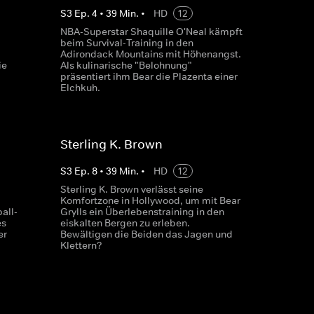
S
3
Ep.
4
•
39
Min.
•
HD
12
NBA-Superstar Shaquille O'Neal kämpft
beim Survival-Training in den
Adirondack Mountains mit Höhenangst.
ie
Als kulinarische "Belohnung"
präsentiert ihm Bear die Plazenta einer
Elchkuh.
Sterling K. Brown
S
3
Ep.
8
•
39
Min.
•
HD
12
Sterling K. Brown verlässt seine
Komfortzone in Hollywood, um mit Bear
all-
Grylls ein Überlebenstraining in den
es
eiskalten Bergen zu erleben.
er
Bewältigen die Beiden das Jagen und
Klettern?