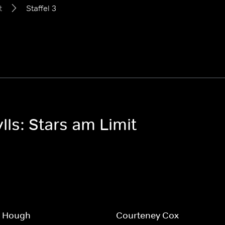
t
Staffel 3
lls: Stars am Limit
e Hough
Courteney Cox