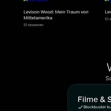
Levison Wood: Mein Traum von
Le
Mittelamerika
S1 
S1 streamen
S
Filme & 
Blockbuster k