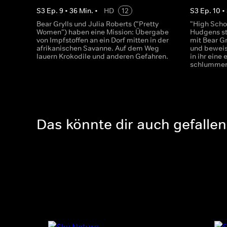
S
3
Ep.
9
•
36
Min.
•
HD
12
S
3
Ep.
10
•
Bear Grylls und Julia Roberts ("Pretty
"High Scho
Women") haben eine Mission: Übergabe
Hudgens ste
von Impfstoffen an ein Dorf mitten in der
mit Bear Gr
afrikanischen Savanne. Auf dem Weg
und beweis
lauern Krokodile und anderen Gefahren.
in ihr eine
schlummer
Das könnte dir auch gefallen