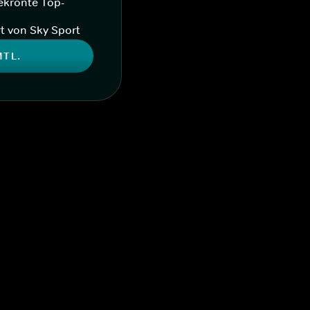
ekrönte Top-
t von Sky Sport
MTL.