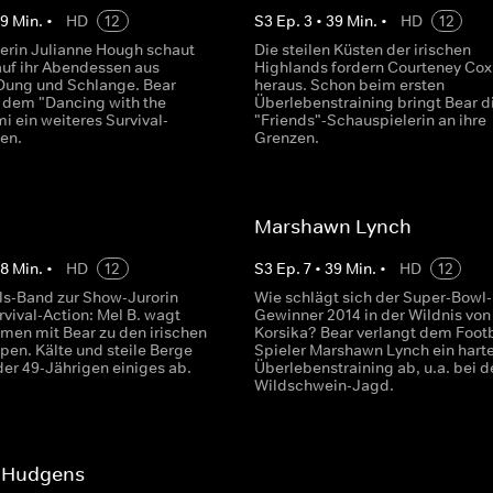
39
Min.
•
HD
12
S
3
Ep.
3
•
39
Min.
•
HD
12
erin Julianne Hough schaut
Die steilen Küsten der irischen
auf ihr Abendessen aus
Highlands fordern Courteney Cox
Dung und Schlange. Bear
heraus. Schon beim ersten
t dem "Dancing with the
Überlebenstraining bringt Bear d
i ein weiteres Survival-
"Friends"-Schauspielerin an ihre
en.
Grenzen.
Marshawn Lynch
38
Min.
•
HD
12
S
3
Ep.
7
•
39
Min.
•
HD
12
rls-Band zur Show-Jurorin
Wie schlägt sich der Super-Bowl-
vival-Action: Mel B. wagt
Gewinner 2014 in der Wildnis von
men mit Bear zu den irischen
Korsika? Bear verlangt dem Footb
pen. Kälte und steile Berge
Spieler Marshawn Lynch ein hart
der 49-Jährigen einiges ab.
Überlebenstraining ab, u.a. bei d
Wildschwein-Jagd.
 Hudgens