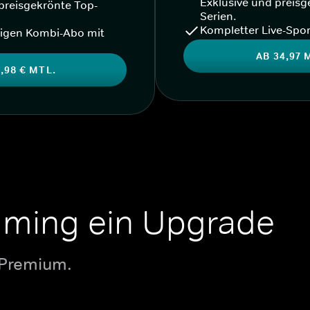
Exklusive und preisg
preisgekrönte Top-
Serien.
Kompletter Live-Spor
igen Kombi-Abo mit
AB 34,97 
,98 € MTL.
aming ein Upgrade
 Premium.