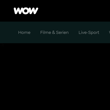
Home
Filme & Serien
Live-Sport