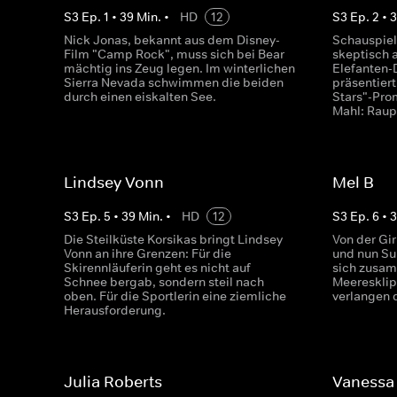
S
3
Ep.
1
•
39
Min.
•
HD
12
S
3
Ep.
2
•
Nick Jonas, bekannt aus dem Disney-
Schauspiel
Film "Camp Rock", muss sich bei Bear
skeptisch 
mächtig ins Zeug legen. Im winterlichen
Elefanten-
Sierra Nevada schwimmen die beiden
präsentier
durch einen eiskalten See.
Stars"-Prom
Mahl: Raup
Lindsey Vonn
Mel B
S
3
Ep.
5
•
39
Min.
•
HD
12
S
3
Ep.
6
•
Die Steilküste Korsikas bringt Lindsey
Von der Gi
Vonn an ihre Grenzen: Für die
und nun Sur
Skirennläuferin geht es nicht auf
sich zusam
Schnee bergab, sondern steil nach
Meeresklip
oben. Für die Sportlerin eine ziemliche
verlangen 
Herausforderung.
Julia Roberts
Vanessa