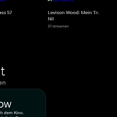
ass 57
Levison Wood: Mein Traum vo
Nil
S1 streamen
t
en
WOW
ch dem Kino.