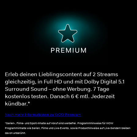
Erleb deinen Lieblingscontent auf 2 Streams
gleichzeitig, in Full HD und mit Dolby Digital 5.1
Surround Sound – ohne Werbung. 7 Tage
kostenlos testen. Danach 6 € mtl. Jederzeit
kündbar.*
Noch mehr Informationen zu WOW Premium
*Serien-, Filme- und Sport-Inhalte auf Abruf sind werbefrei. Programmhinweise für WOW
Programminhalte wie Serien, Filme und Live-Events, sowie Produkthinweise auf Live-Sendern bleiben
davon unberührt.