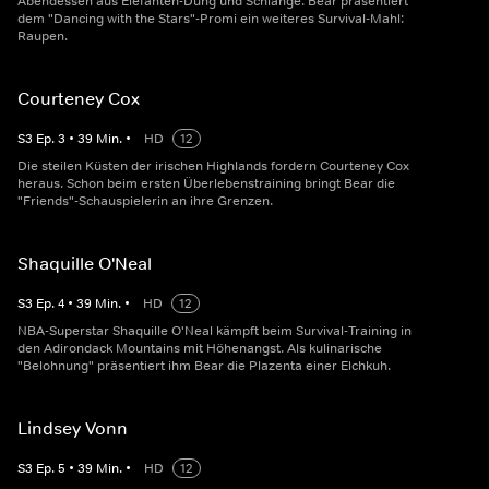
Abendessen aus Elefanten-Dung und Schlange. Bear präsentiert
dem "Dancing with the Stars"-Promi ein weiteres Survival-Mahl:
Raupen.
Courteney Cox
S
3
Ep.
3
•
39
Min.
•
HD
12
Die steilen Küsten der irischen Highlands fordern Courteney Cox
heraus. Schon beim ersten Überlebenstraining bringt Bear die
"Friends"-Schauspielerin an ihre Grenzen.
Shaquille O'Neal
S
3
Ep.
4
•
39
Min.
•
HD
12
NBA-Superstar Shaquille O'Neal kämpft beim Survival-Training in
den Adirondack Mountains mit Höhenangst. Als kulinarische
"Belohnung" präsentiert ihm Bear die Plazenta einer Elchkuh.
Lindsey Vonn
S
3
Ep.
5
•
39
Min.
•
HD
12