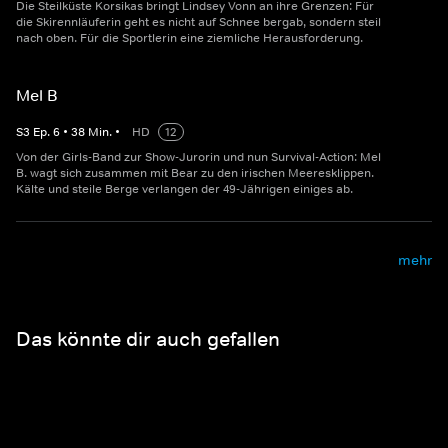
Die Steilküste Korsikas bringt Lindsey Vonn an ihre Grenzen: Für
die Skirennläuferin geht es nicht auf Schnee bergab, sondern steil
nach oben. Für die Sportlerin eine ziemliche Herausforderung.
Mel B
S
3
Ep.
6
•
38
Min.
•
HD
12
Von der Girls-Band zur Show-Jurorin und nun Survival-Action: Mel
B. wagt sich zusammen mit Bear zu den irischen Meeresklippen.
Kälte und steile Berge verlangen der 49-Jährigen einiges ab.
mehr
Das könnte dir auch gefallen