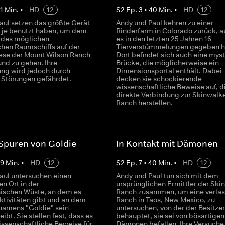
1
Min.
•
HD
12
S
2
Ep.
3
•
40
Min.
•
HD
12
aul setzen das größte Gerät
Andy und Paul kehren zu einer
ie je benutzt haben, um dem
Rinderfarm in Colorado zurück, a
 des möglichen
es in den letzten 25 Jahren 16
chen Raumschiffs auf der
Tierverstümmelungen gegeben h
ese der Mount Wilson Ranch
Dort befindet sich auch eine myst
und zu gehen. Ihre
Brücke, die möglicherweise ein
ng wird jedoch durch
Dimensionsportal enthält. Dabei
 Störungen gefährdet.
decken sie schockierende
wissenschaftliche Beweise auf, d
direkte Verbindung zur Skinwalke
Ranch herstellen.
Spuren von Goldie
In Kontakt mit Dämonen
39
Min.
•
HD
12
S
2
Ep.
7
•
40
Min.
•
HD
12
aul untersuchen einen
Andy und Paul tun sich mit dem
n Ort in der
ursprünglichen Ermittler der Ski
nischen Wüste, an dem es
Ranch zusammen, um eine verla
ktivitäten gibt und an dem
Ranch in Taos, New Mexico, zu
namens "Goldie" sein
untersuchen, von der der Besitzer
ibt. Sie stellen fest, dass es
behauptet, sie sei von bösartigen
issenschaftliche Beweise für
Dämonen befallen. Ihre Versuche,