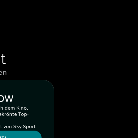
t
en
WOW
ch dem Kino.
ekrönte Top-
t von Sky Sport
MTL.