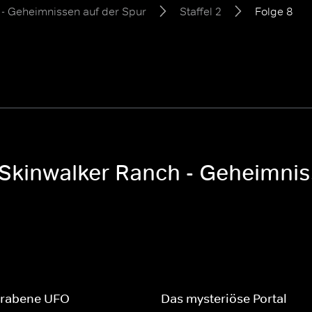
- Geheimnissen auf der Spur
Staffel 2
Folge 8
Skinwalker Ranch - Geheimniss
grabene UFO
Das mysteriöse Portal