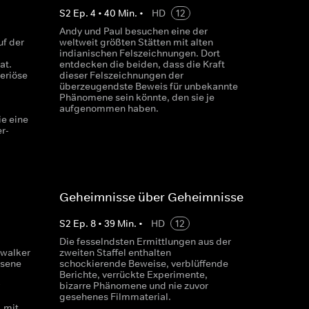
S
2
Ep.
4
•
40
Min.
•
HD
12
Andy und Paul besuchen eine der
uf der
weltweit größten Stätten mit alten
indianischen Felszeichnungen. Dort
at.
entdecken die beiden, dass die Kraft
eriöse
dieser Felszeichnungen der
überzeugendste Beweis für unbekannte
Phänomene sein könnte, den sie je
aufgenommen haben.
ie eine
r-
Geheimnisse über Geheimnisse
S
2
Ep.
8
•
39
Min.
•
HD
12
Die fesselndsten Ermittlungen aus der
nwalker
zweiten Staffel enthalten
ssene
schockierende Beweise, verblüffende
Berichte, verrückte Experimente,
bizarre Phänomene und nie zuvor
gesehenes Filmmaterial.
 mit