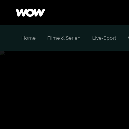
Home
Filme & Serien
Live-Sport