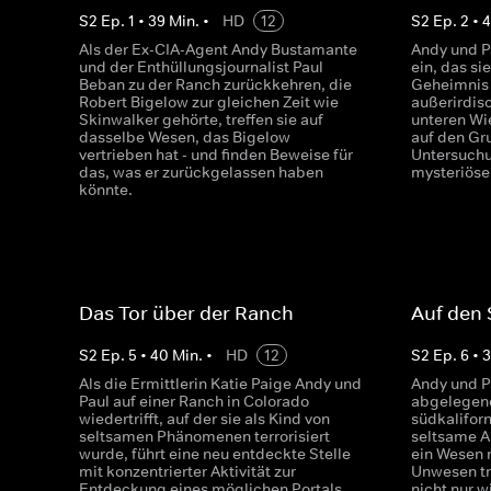
S
2
Ep.
1
•
39
Min.
•
HD
12
S
2
Ep.
2
•
4
Als der Ex-CIA-Agent Andy Bustamante
Andy und P
und der Enthüllungsjournalist Paul
ein, das s
Beban zu der Ranch zurückkehren, die
Geheimnis
Robert Bigelow zur gleichen Zeit wie
außerirdis
Skinwalker gehörte, treffen sie auf
unteren Wi
dasselbe Wesen, das Bigelow
auf den Gr
vertrieben hat - und finden Beweise für
Untersuchu
das, was er zurückgelassen haben
mysteriöse
könnte.
Das Tor über der Ranch
Auf den 
S
2
Ep.
5
•
40
Min.
•
HD
12
S
2
Ep.
6
•
Als die Ermittlerin Katie Paige Andy und
Andy und P
Paul auf einer Ranch in Colorado
abgelegene
wiedertrifft, auf der sie als Kind von
südkalifor
seltsamen Phänomenen terrorisiert
seltsame A
wurde, führt eine neu entdeckte Stelle
ein Wesen 
mit konzentrierter Aktivität zur
Unwesen tre
Entdeckung eines möglichen Portals
nicht nur w