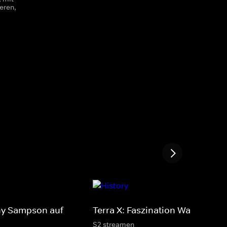
eren,
ny Sampson auf
Terra X: Faszination Wasser
S2 streamen