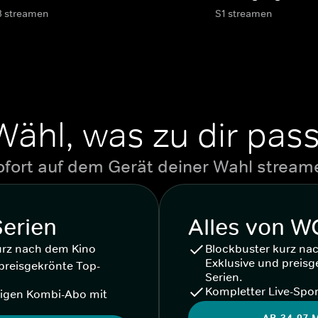
3 streamen
S1 streamen
Wähl, was zu dir pass
ofort auf dem Gerät deiner Wahl stream
Serien
Alles von 
urz nach dem Kino
Blockbuster kurz na
Exklusive und preisg
preisgekrönte Top-
Serien.
Kompletter Live-Spor
igen Kombi-Abo mit
AB 34,97 