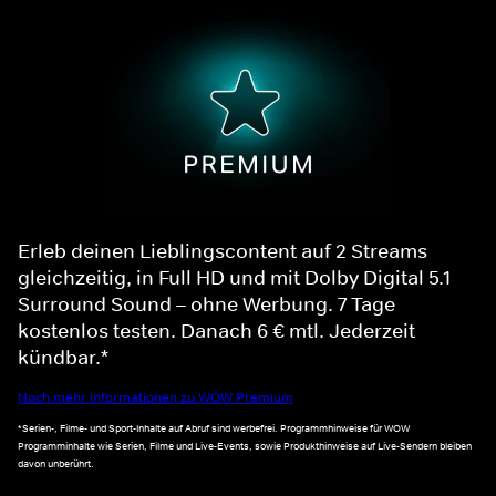
Erleb deinen Lieblingscontent auf 2 Streams
gleichzeitig, in Full HD und mit Dolby Digital 5.1
Surround Sound – ohne Werbung. 7 Tage
kostenlos testen. Danach 6 € mtl. Jederzeit
kündbar.*
Noch mehr Informationen zu WOW Premium
*Serien-, Filme- und Sport-Inhalte auf Abruf sind werbefrei. Programmhinweise für WOW
Programminhalte wie Serien, Filme und Live-Events, sowie Produkthinweise auf Live-Sendern bleiben
davon unberührt.