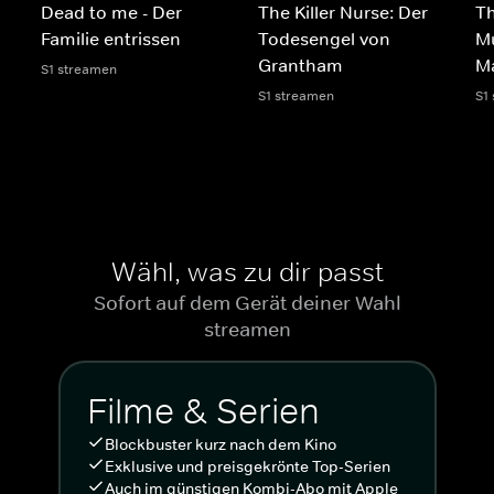
Dead to me - Der
The Killer Nurse: Der
Th
Familie entrissen
Todesengel von
Mu
Grantham
M
S1 streamen
S1 streamen
S1
Wähl, was zu dir passt
Sofort auf dem Gerät deiner Wahl
streamen
Filme & Serien
Blockbuster kurz nach dem Kino
Exklusive und preisgekrönte Top-Serien
Auch im günstigen Kombi-Abo mit Apple