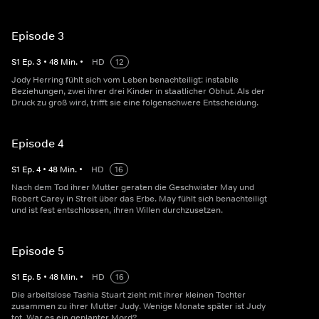
Episode 3
S
1
Ep.
3
•
48
Min.
•
HD
12
Jody Herring fühlt sich vom Leben benachteiligt: instabile
Beziehungen, zwei ihrer drei Kinder in staatlicher Obhut. Als der
Druck zu groß wird, trifft sie eine folgenschwere Entscheidung.
Episode 4
S
1
Ep.
4
•
48
Min.
•
HD
16
Nach dem Tod ihrer Mutter geraten die Geschwister May und
Robert Carey in Streit über das Erbe. May fühlt sich benachteiligt
und ist fest entschlossen, ihren Willen durchzusetzen.
Episode 5
S
1
Ep.
5
•
48
Min.
•
HD
16
Die arbeitslose Tashia Stuart zieht mit ihrer kleinen Tochter
zusammen zu ihrer Mutter Judy. Wenige Monate später ist Judy
tot. War es ein geplanter Mord?