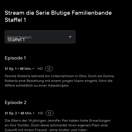
Stream die Serie Blutige Familienbande
Staffel 1
Select Season
Episode 1
S
1
Ep.
1
•
48
Min.
•
HD
12
Familie Roberts betreibt ein Unternehmen in Ohio. Doch als Donna
Roberts eine Beziehung mit einem jungen Mann eingeht, führt die
Affäre schließlich zu einer Katastrophe.
Episode 2
S
1
Ep.
2
•
48
Min.
•
HD
12
Die Eltern der 14-jährigen Jennifer Pan haben hohe Erwartungen
an ihre Tochter. Doch diese schmiedet ihren eigenen Plan: eine
Zukunft mit ihrem Freund - ohne Mutter und Vater.