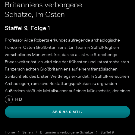
Britanniens verborgene
Schätze, Im Osten
Staffel 9, Folge 1
Professor Alice Roberts erkundet aufregende archäologische
Funde im Osten Großbritanniens. Ein Team in Suffolk legt ein
verschollenes Monument frei, das so alt ist wie Stonehenge.
Etwas weiter östlich wird eine der frühesten und katastrophalsten
Panzerschlachten Großbritanniens auf einem französischen
Schlachtfeld des Ersten Weltkriegs erkundet. In Suffolk versuchen
Archäologen, römische Bestattungspraktiken zu ergründen.
Außerdem stößt ein Metallsucher auf einen Münzschatz, der einen
Einblick in die Auswirkungen des englischen Bürgerkriegs auf das
HD
6
Leben der einfachen Leute gibt.
AB 5,98 € MTL.
Home
Serien
Britanniens verborgene Schätze
Staffel 9