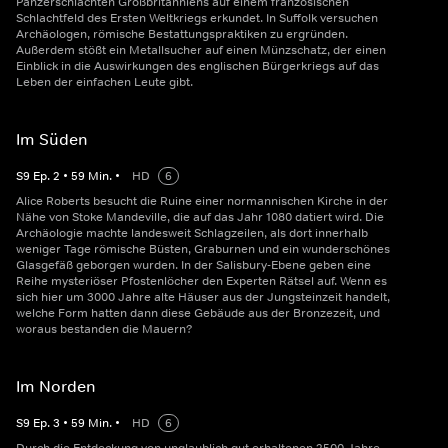
Panzerschlachten Großbritanniens auf einem französischen
Schlachtfeld des Ersten Weltkriegs erkundet. In Suffolk versuchen
Archäologen, römische Bestattungspraktiken zu ergründen.
Außerdem stößt ein Metallsucher auf einen Münzschatz, der einen
Einblick in die Auswirkungen des englischen Bürgerkriegs auf das
Leben der einfachen Leute gibt.
Im Süden
S
9
Ep.
2
•
59
Min.
•
HD
6
Alice Roberts besucht die Ruine einer normannischen Kirche in der
Nähe von Stoke Mandeville, die auf das Jahr 1080 datiert wird. Die
Archäologie machte landesweit Schlagzeilen, als dort innerhalb
weniger Tage römische Büsten, Graburnen und ein wunderschönes
Glasgefäß geborgen wurden. In der Salisbury-Ebene geben eine
Reihe mysteriöser Pfostenlöcher den Experten Rätsel auf. Wenn es
sich hier um 3000 Jahre alte Häuser aus der Jungsteinzeit handelt,
welche Form hatten dann diese Gebäude aus der Bronzezeit, und
woraus bestanden die Mauern?
Im Norden
S
9
Ep.
3
•
59
Min.
•
HD
6