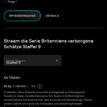
Folge 1
EPISODENGUIDE
DETAILS
Stream die Serie Britanniens verborgene
Schätze Staffel 9
Select Season
Im Osten
S
9
Ep.
1
•
59
Min.
•
HD
6
Professor Alice Roberts erkundet aufregende archäologische
Funde im Osten Großbritanniens. Ein Team in Suffolk legt ein
verschollenes Monument frei, das so alt ist wie Stonehenge. Etwas
weiter östlich wird eine der frühesten und katastrophalsten