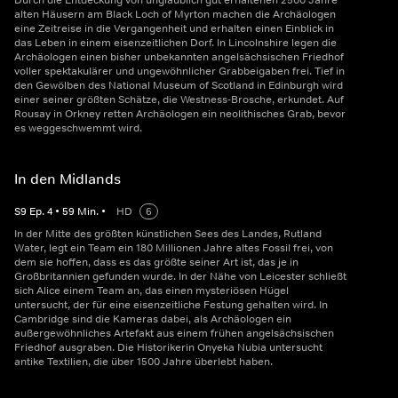
Durch die Entdeckung von unglaublich gut erhaltenen 2500 Jahre
alten Häusern am Black Loch of Myrton machen die Archäologen
eine Zeitreise in die Vergangenheit und erhalten einen Einblick in
das Leben in einem eisenzeitlichen Dorf. In Lincolnshire legen die
Archäologen einen bisher unbekannten angelsächsischen Friedhof
voller spektakulärer und ungewöhnlicher Grabbeigaben frei. Tief in
den Gewölben des National Museum of Scotland in Edinburgh wird
einer seiner größten Schätze, die Westness-Brosche, erkundet. Auf
Rousay in Orkney retten Archäologen ein neolithisches Grab, bevor
es weggeschwemmt wird.
In den Midlands
S
9
Ep.
4
•
59
Min.
•
HD
6
In der Mitte des größten künstlichen Sees des Landes, Rutland
Water, legt ein Team ein 180 Millionen Jahre altes Fossil frei, von
dem sie hoffen, dass es das größte seiner Art ist, das je in
Großbritannien gefunden wurde. In der Nähe von Leicester schließt
sich Alice einem Team an, das einen mysteriösen Hügel
untersucht, der für eine eisenzeitliche Festung gehalten wird. In
Cambridge sind die Kameras dabei, als Archäologen ein
außergewöhnliches Artefakt aus einem frühen angelsächsischen
Friedhof ausgraben. Die Historikerin Onyeka Nubia untersucht
antike Textilien, die über 1500 Jahre überlebt haben.