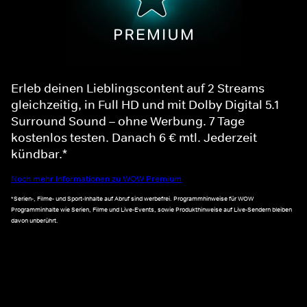
Erleb deinen Lieblingscontent auf 2 Streams
gleichzeitig, in Full HD und mit Dolby Digital 5.1
Surround Sound – ohne Werbung. 7 Tage
kostenlos testen. Danach 6 € mtl. Jederzeit
kündbar.*
Noch mehr Informationen zu WOW Premium
*Serien-, Filme- und Sport-Inhalte auf Abruf sind werbefrei. Programmhinweise für WOW
Programminhalte wie Serien, Filme und Live-Events, sowie Produkthinweise auf Live-Sendern bleiben
davon unberührt.