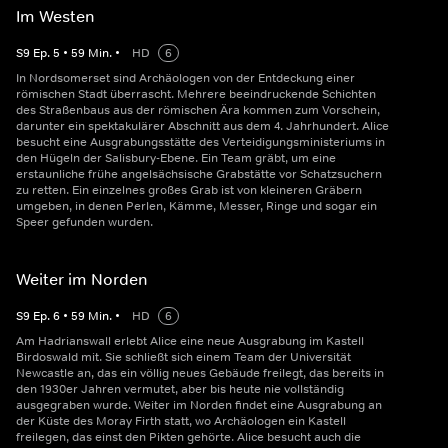
Im Westen
S
9
Ep.
5
•
59
Min.
•
HD
6
In Nordsomerset sind Archäologen von der Entdeckung einer
römischen Stadt überrascht. Mehrere beeindruckende Schichten
des Straßenbaus aus der römischen Ära kommen zum Vorschein,
darunter ein spektakulärer Abschnitt aus dem 4. Jahrhundert. Alice
besucht eine Ausgrabungsstätte des Verteidigungsministeriums in
den Hügeln der Salisbury-Ebene. Ein Team gräbt, um eine
erstaunliche frühe angelsächsische Grabstätte vor Schatzsuchern
zu retten. Ein einzelnes großes Grab ist von kleineren Gräbern
umgeben, in denen Perlen, Kämme, Messer, Ringe und sogar ein
Speer gefunden wurden.
Weiter im Norden
S
9
Ep.
6
•
59
Min.
•
HD
6
Am Hadrianswall erlebt Alice eine neue Ausgrabung im Kastell
Birdoswald mit. Sie schließt sich einem Team der Universität
Newcastle an, das ein völlig neues Gebäude freilegt, das bereits in
den 1930er Jahren vermutet, aber bis heute nie vollständig
ausgegraben wurde. Weiter im Norden findet eine Ausgrabung an
der Küste des Moray Firth statt, wo Archäologen ein Kastell
freilegen, das einst den Pikten gehörte. Alice besucht auch die