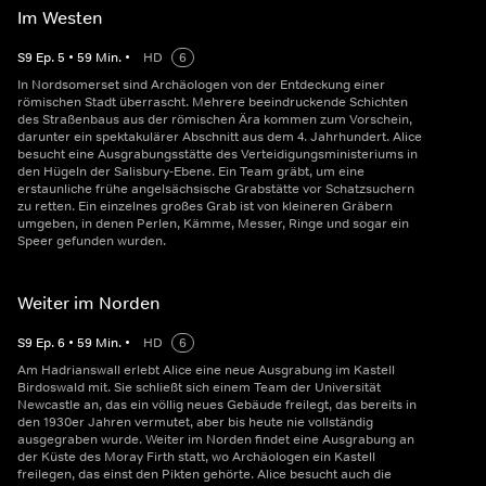
Im Westen
S
9
Ep.
5
•
59
Min.
•
HD
6
In Nordsomerset sind Archäologen von der Entdeckung einer
römischen Stadt überrascht. Mehrere beeindruckende Schichten
des Straßenbaus aus der römischen Ära kommen zum Vorschein,
darunter ein spektakulärer Abschnitt aus dem 4. Jahrhundert. Alice
besucht eine Ausgrabungsstätte des Verteidigungsministeriums in
den Hügeln der Salisbury-Ebene. Ein Team gräbt, um eine
erstaunliche frühe angelsächsische Grabstätte vor Schatzsuchern
zu retten. Ein einzelnes großes Grab ist von kleineren Gräbern
umgeben, in denen Perlen, Kämme, Messer, Ringe und sogar ein
Speer gefunden wurden.
Weiter im Norden
S
9
Ep.
6
•
59
Min.
•
HD
6
Am Hadrianswall erlebt Alice eine neue Ausgrabung im Kastell
Birdoswald mit. Sie schließt sich einem Team der Universität
Newcastle an, das ein völlig neues Gebäude freilegt, das bereits in
den 1930er Jahren vermutet, aber bis heute nie vollständig
ausgegraben wurde. Weiter im Norden findet eine Ausgrabung an
der Küste des Moray Firth statt, wo Archäologen ein Kastell
freilegen, das einst den Pikten gehörte. Alice besucht auch die