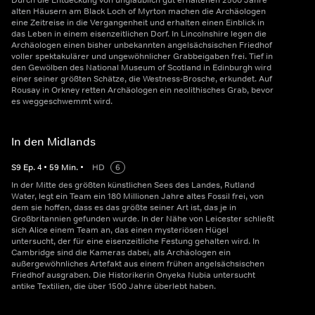
Durch die Entdeckung von unglaublich gut erhaltenen 2500 Jahre
alten Häusern am Black Loch of Myrton machen die Archäologen
eine Zeitreise in die Vergangenheit und erhalten einen Einblick in
das Leben in einem eisenzeitlichen Dorf. In Lincolnshire legen die
Archäologen einen bisher unbekannten angelsächsischen Friedhof
voller spektakulärer und ungewöhnlicher Grabbeigaben frei. Tief in
den Gewölben des National Museum of Scotland in Edinburgh wird
einer seiner größten Schätze, die Westness-Brosche, erkundet. Auf
Rousay in Orkney retten Archäologen ein neolithisches Grab, bevor
es weggeschwemmt wird.
In den Midlands
S
9
Ep.
4
•
59
Min.
•
HD
6
In der Mitte des größten künstlichen Sees des Landes, Rutland
Water, legt ein Team ein 180 Millionen Jahre altes Fossil frei, von
dem sie hoffen, dass es das größte seiner Art ist, das je in
Großbritannien gefunden wurde. In der Nähe von Leicester schließt
sich Alice einem Team an, das einen mysteriösen Hügel
untersucht, der für eine eisenzeitliche Festung gehalten wird. In
Cambridge sind die Kameras dabei, als Archäologen ein
außergewöhnliches Artefakt aus einem frühen angelsächsischen
Friedhof ausgraben. Die Historikerin Onyeka Nubia untersucht
antike Textilien, die über 1500 Jahre überlebt haben.