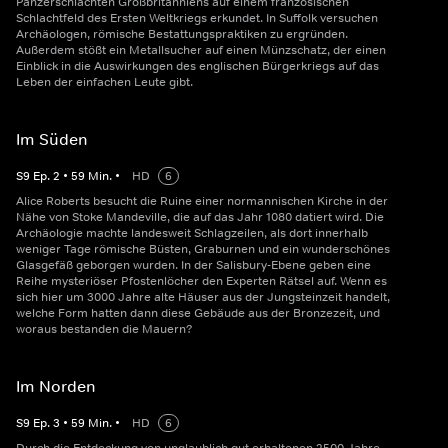
Panzerschlachten Großbritanniens auf einem französischen
Schlachtfeld des Ersten Weltkriegs erkundet. In Suffolk versuchen
Archäologen, römische Bestattungspraktiken zu ergründen.
Außerdem stößt ein Metallsucher auf einen Münzschatz, der einen
Einblick in die Auswirkungen des englischen Bürgerkriegs auf das
Leben der einfachen Leute gibt.
Im Süden
S
9
Ep.
2
•
59
Min.
•
HD
6
Alice Roberts besucht die Ruine einer normannischen Kirche in der
Nähe von Stoke Mandeville, die auf das Jahr 1080 datiert wird. Die
Archäologie machte landesweit Schlagzeilen, als dort innerhalb
weniger Tage römische Büsten, Graburnen und ein wunderschönes
Glasgefäß geborgen wurden. In der Salisbury-Ebene geben eine
Reihe mysteriöser Pfostenlöcher den Experten Rätsel auf. Wenn es
sich hier um 3000 Jahre alte Häuser aus der Jungsteinzeit handelt,
welche Form hatten dann diese Gebäude aus der Bronzezeit, und
woraus bestanden die Mauern?
Im Norden
S
9
Ep.
3
•
59
Min.
•
HD
6