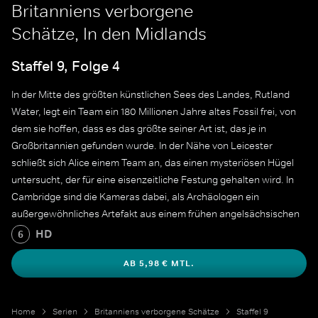
Britanniens verborgene
Schätze, In den Midlands
Staffel 9, Folge 4
In der Mitte des größten künstlichen Sees des Landes, Rutland
Water, legt ein Team ein 180 Millionen Jahre altes Fossil frei, von
dem sie hoffen, dass es das größte seiner Art ist, das je in
Großbritannien gefunden wurde. In der Nähe von Leicester
schließt sich Alice einem Team an, das einen mysteriösen Hügel
untersucht, der für eine eisenzeitliche Festung gehalten wird. In
Cambridge sind die Kameras dabei, als Archäologen ein
außergewöhnliches Artefakt aus einem frühen angelsächsischen
Friedhof ausgraben. Die Historikerin Onyeka Nubia untersucht
HD
6
antike Textilien, die über 1500 Jahre überlebt haben.
AB 5,98 € MTL.
Home
Serien
Britanniens verborgene Schätze
Staffel 9