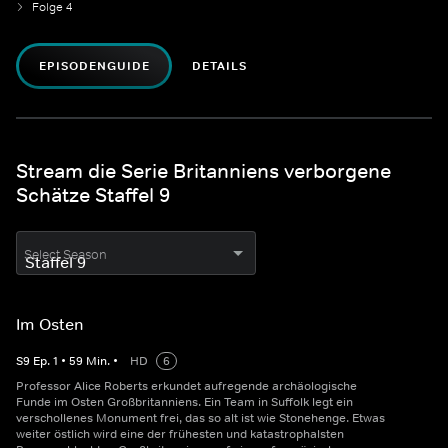
Folge 4
EPISODENGUIDE
DETAILS
Stream die Serie Britanniens verborgene
Schätze Staffel 9
Select Season
Im Osten
S
9
Ep.
1
•
59
Min.
•
HD
6
Professor Alice Roberts erkundet aufregende archäologische
Funde im Osten Großbritanniens. Ein Team in Suffolk legt ein
verschollenes Monument frei, das so alt ist wie Stonehenge. Etwas
weiter östlich wird eine der frühesten und katastrophalsten