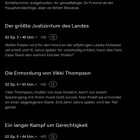
Schlafzimmer aufgefunden. Ihr gewalttätiger Ex-Freund ist der
Hauptverdächtige, aber es fehlen Beweise.
Der größte Justizirrtum des Landes
S
2
Ep.
3
•
45
Min.
•
HD
12
Stefan Kiszko wird für den Mord an der elfjährigen Lesley Molseed
verurteilt und 16 Jahre später für unschuldig erklärt. Kann das Cold
Case Team den wahren Mörder finden?
Die Ermordung von Vikki Thompson
S
2
Ep.
4
•
43
Min.
•
HD
12
Vikki Thompson, Mutter von zwei Kindern, kehrt von einem
Spaziergang mit ihrem Hund nicht zurück. Man findet sie ermordet
an einer abgelegenen Stelle. Erst zehn Jahre später wird der Fall
gelöst.
Ein langer Kampf um Gerechtigkeit
S
2
Ep.
5
•
44
Min.
•
HD
12