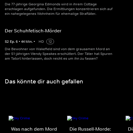
Die 77-jährige Georgina Edmonds wird in ihrem Cottage
erschlagen aufgefunden. Die Ermittlungen konzentrieren sich auf
ein nahegelegenes Wohnheim für ehemalige Straftäter.
Der Schuhfetisch-Mörder
S
2
Ep.
6
•
44
Min.
•
HD
12
Die Bewohner von Wakefield sind von dem grausamen Mord an
der 51-jährigen Wendy Speakes erschüttert. Der Täter hat Spuren
am Tatort hinterlassen, doch reicht es um ihn zu fassen?
Das könnte dir auch gefallen
Was nach dem Mord
Die Russell-Morde:
Di