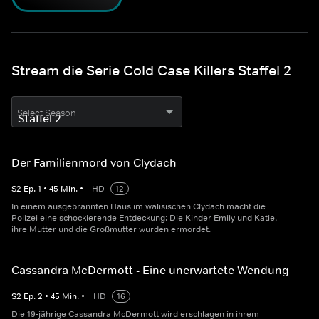
Stream die Serie Cold Case Killers Staffel 2
Select Season
Der Familienmord von Clydach
S
2
Ep.
1
•
45
Min.
•
HD
12
In einem ausgebrannten Haus im walisischen Clydach macht die
Polizei eine schockierende Entdeckung: Die Kinder Emily und Katie,
ihre Mutter und die Großmutter wurden ermordet.
Cassandra McDermott - Eine unerwartete Wendung
S
2
Ep.
2
•
45
Min.
•
HD
16
Die 19-jährige Cassandra McDermott wird erschlagen in ihrem