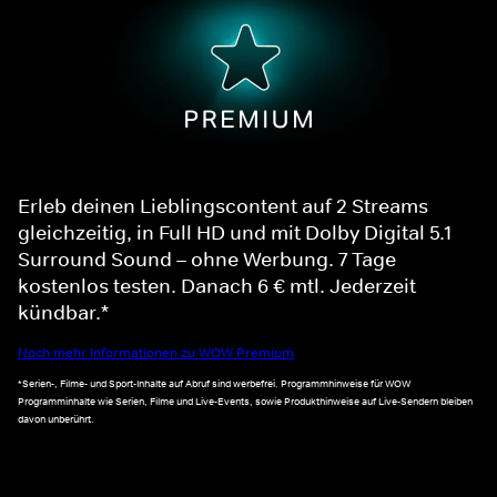
Erleb deinen Lieblingscontent auf 2 Streams
gleichzeitig, in Full HD und mit Dolby Digital 5.1
Surround Sound – ohne Werbung. 7 Tage
kostenlos testen. Danach 6 € mtl. Jederzeit
kündbar.*
Noch mehr Informationen zu WOW Premium
*Serien-, Filme- und Sport-Inhalte auf Abruf sind werbefrei. Programmhinweise für WOW
Programminhalte wie Serien, Filme und Live-Events, sowie Produkthinweise auf Live-Sendern bleiben
davon unberührt.