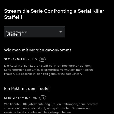
Stream die Serie Confronting a Serial Killer
Staffel 1
Select Season
Wie man mit Morden davonkommt
S
1
Ep.
1
•
54
Min.
•
HD
16
Die Autorin Jillian Lauren stößt bei ihren Recherchen auf den
Serienmörder Sam Little. Er ermordete vermutlich mehr als 90
Frauen. Sie beschließt, den Fall genauer zu beleuchten.
Ein Pakt mit dem Teufel
S
1
Ep.
2
•
57
Min.
•
HD
16
Wie konnte Little jahrzehntelang Frauen umbringen, ohne bestraft
zu werden? Lauren deckt auf, wie systemischer Sexismus und
rassistische Vorurteile dazu beigetragen haben.