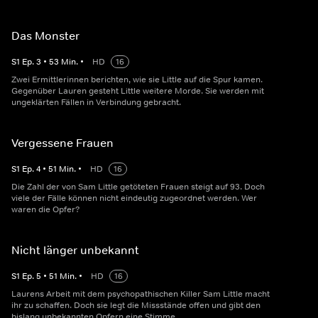
Das Monster
S
1
Ep.
3
•
53
Min.
•
HD
16
Zwei Ermittlerinnen berichten, wie sie Little auf die Spur kamen.
Gegenüber Lauren gesteht Little weitere Morde. Sie werden mit
ungeklärten Fällen in Verbindung gebracht.
Vergessene Frauen
S
1
Ep.
4
•
51
Min.
•
HD
16
Die Zahl der von Sam Little getöteten Frauen steigt auf 93. Doch
viele der Fälle können nicht eindeutig zugeordnet werden. Wer
waren die Opfer?
Nicht länger unbekannt
S
1
Ep.
5
•
51
Min.
•
HD
16
Laurens Arbeit mit dem psychopathischen Killer Sam Little macht
ihr zu schaffen. Doch sie legt die Missstände offen und gibt den
bislang unbekannten Opfern eine Stimme.