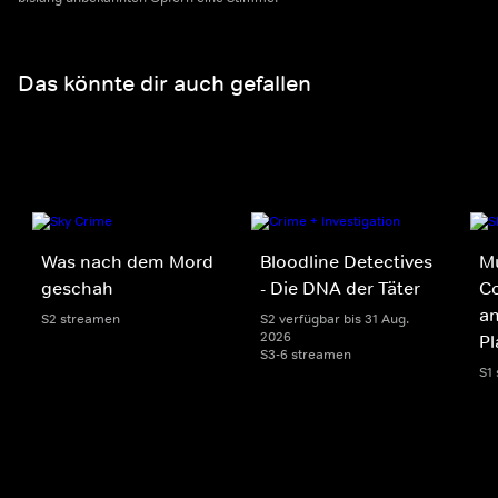
Das könnte dir auch gefallen
Was nach dem Mord
Bloodline Detectives
Mu
geschah
- Die DNA der Täter
Co
an
S2 streamen
S2 verfügbar bis 31 Aug.
2026
Pl
S3-6 streamen
S1