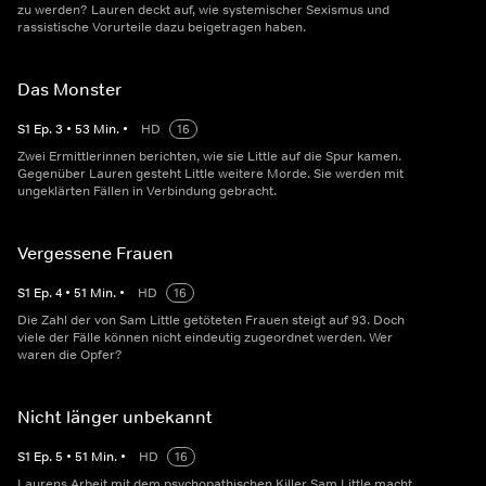
zu werden? Lauren deckt auf, wie systemischer Sexismus und
rassistische Vorurteile dazu beigetragen haben.
Das Monster
S
1
Ep.
3
•
53
Min.
•
HD
16
Zwei Ermittlerinnen berichten, wie sie Little auf die Spur kamen.
Gegenüber Lauren gesteht Little weitere Morde. Sie werden mit
ungeklärten Fällen in Verbindung gebracht.
Vergessene Frauen
S
1
Ep.
4
•
51
Min.
•
HD
16
Die Zahl der von Sam Little getöteten Frauen steigt auf 93. Doch
viele der Fälle können nicht eindeutig zugeordnet werden. Wer
waren die Opfer?
Nicht länger unbekannt
S
1
Ep.
5
•
51
Min.
•
HD
16
Laurens Arbeit mit dem psychopathischen Killer Sam Little macht