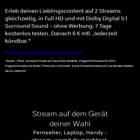
Erleb deinen Lieblingscontent auf 2 Streams
gleichzeitig, in Full HD und mit Dolby Digital 5.1
Surround Sound – ohne Werbung. 7 Tage
kostenlos testen. Danach 6 € mtl. Jederzeit
kündbar.*
Noch mehr Informationen zu WOW Premium
*Serien-, Filme- und Sport-Inhalte auf Abruf sind werbefrei. Programmhinweise für WOW
Programminhalte wie Serien, Filme und Live-Events, sowie Produkthinweise auf Live-Sendern bleiben
davon unberührt.
Stream auf dem Gerät
deiner Wahl
Fernseher, Laptop, Handy -
stream, womit du möchtest.