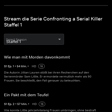
Stream die Serie Confronting a Serial Killer
Staffel 1
Select Season
Wie man mit Morden davonkommt
S
1
Ep.
1
•
54
Min.
•
HD
16
Die Autorin Jillian Lauren stößt bei ihren Recherchen auf den
Serienmörder Sam Little. Er ermordete vermutlich mehr als 90
Frauen. Sie beschließt, den Fall genauer zu beleuchten.
Ein Pakt mit dem Teufel
S
1
Ep.
2
•
57
Min.
•
HD
16
Wie konnte Little jahrzehntelang Frauen umbringen, ohne bestraft