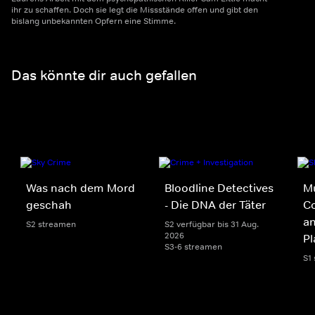
ihr zu schaffen. Doch sie legt die Missstände offen und gibt den
bislang unbekannten Opfern eine Stimme.
Das könnte dir auch gefallen
Was nach dem Mord
Bloodline Detectives
Mu
geschah
- Die DNA der Täter
Co
an
S2 streamen
S2 verfügbar bis 31 Aug.
2026
Pl
S3-6 streamen
S1