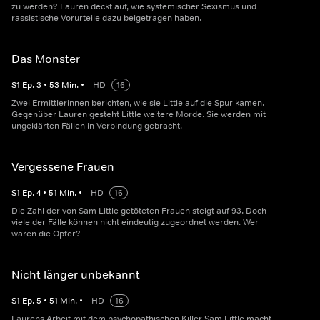
zu werden? Lauren deckt auf, wie systemischer Sexismus und
rassistische Vorurteile dazu beigetragen haben.
Das Monster
S
1
Ep.
3
•
53
Min.
•
HD
16
Zwei Ermittlerinnen berichten, wie sie Little auf die Spur kamen.
Gegenüber Lauren gesteht Little weitere Morde. Sie werden mit
ungeklärten Fällen in Verbindung gebracht.
Vergessene Frauen
S
1
Ep.
4
•
51
Min.
•
HD
16
Die Zahl der von Sam Little getöteten Frauen steigt auf 93. Doch
viele der Fälle können nicht eindeutig zugeordnet werden. Wer
waren die Opfer?
Nicht länger unbekannt
S
1
Ep.
5
•
51
Min.
•
HD
16
Laurens Arbeit mit dem psychopathischen Killer Sam Little macht