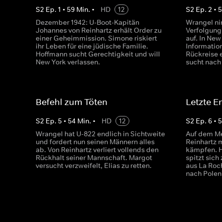
S
2
Ep.
1
•
59
Min.
•
HD
12
S
2
Ep.
2
•
Dezember 1942: U-Boot-Kapitän
Wrangel ni
Johannes von Reinhartz erhält Order zu
Verfolgung
einer Geheimmission. Simone riskiert
auf. In New
ihr Leben für eine jüdische Familie.
Informatio
Hoffmann sucht Gerechtigkeit und will
Rückreise 
New York verlassen.
sucht nach
Befehl zum Töten
Letzte 
S
2
Ep.
5
•
54
Min.
•
HD
12
S
2
Ep.
6
•
Wrangel hat U-822 endlich in Sichtweite
Auf dem Me
und fordert nun seinen Männern alles
Reinhartz 
ab. Von Reinhartz verliert vollends den
kämpfen. H
Rückhalt seiner Mannschaft. Margot
spitzt sich
versucht verzweifelt, Elias zu retten.
aus La Roch
nach Polen