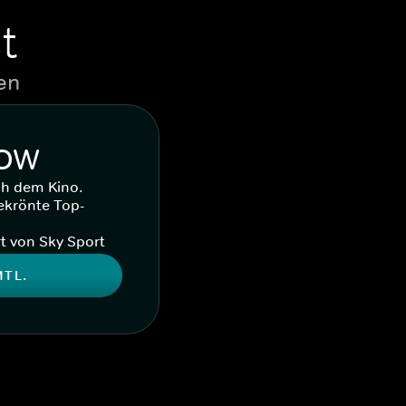
t
en
WOW
ch dem Kino.
ekrönte Top-
t von Sky Sport
MTL.