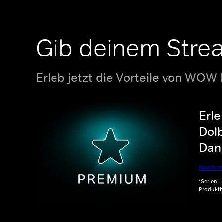
Gib deinem Stre
Erleb jetzt die Vorteile von WOW
Erle
Dolb
Dana
Noch m
*Serien-
Produkth