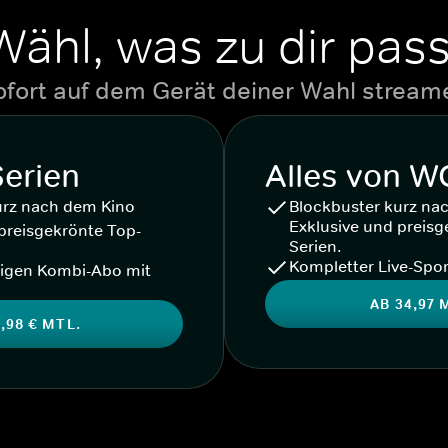
Wähl, was zu dir pass
ofort auf dem Gerät deiner Wahl stream
Serien
Alles von 
urz nach dem Kino
Blockbuster kurz na
Exklusive und preisg
preisgekrönte Top-
Serien.
Kompletter Live-Spor
igen Kombi-Abo mit
AB 34,97 
,98 € MTL.