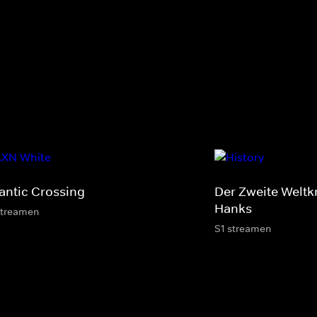
lantic Crossing
Der Zweite Weltk
Hanks
streamen
S1 streamen