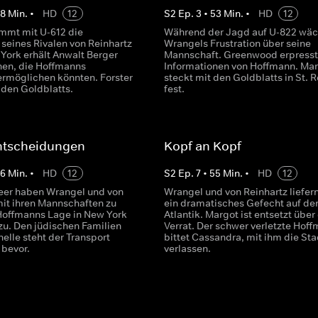
58
Min.
•
HD
12
S
2
Ep.
3
•
53
Min.
•
HD
12
mmt mit U-612 die
Während der Jagd auf U-822 wäc
 seines Rivalen von Reinhartz
Wrangels Frustration über seine
 York erhält Anwalt Berger
Mannschaft. Greenwood erpress
nen, die Hoffmanns
Informationen von Hoffmann. Ma
ermöglichen könnten. Forster
steckt mit den Goldblatts in St. 
 den Goldblatts.
fest.
Entscheidungen
Kopf an Kopf
56
Min.
•
HD
12
S
2
Ep.
7
•
55
Min.
•
HD
12
er haben Wrangel und von
Wrangel und von Reinhartz liefern
mit ihren Mannschaften zu
ein dramatisches Gefecht auf d
offmanns Lage in New York
Atlantik. Margot ist entsetzt über
 zu. Den jüdischen Familien
Verrat. Der schwer verletzte Hof
elle steht der Transport
bittet Cassandra, mit ihm die Sta
 bevor.
verlassen.