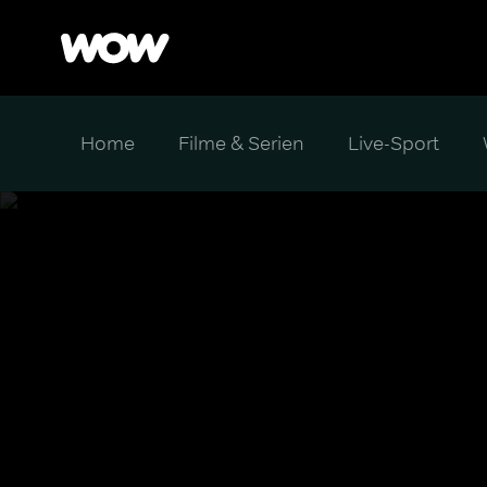
Home
Filme & Serien
Live-Sport