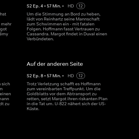
S
2
Ep.
4
•
57
Min.
•
HD
12
hst
Um die Stimmung an Bord zu heben,
lädt von Reinhartz seine Mannschaft
t mehr
zum Schwimmen ein - mit fatalen
rgot
Folgen. Hoffmann fasst Vertrauen zu
Rémy
Cassandra. Margot findet in Duval einen
Verbündeten.
Auf der anderen Seite
S
2
Ep.
8
•
57
Min.
•
HD
12
 sich
Trotz Verletzung schafft es Hoffmann
em
zum vereinbarten Treffpunkt. Um die
 einen
Goldblatts vor dem Abtransport zu
fmann
retten, setzt Margot ihren riskanten Plan
dt zu
in die Tat um. U-822 nähert sich der US-
Küste.