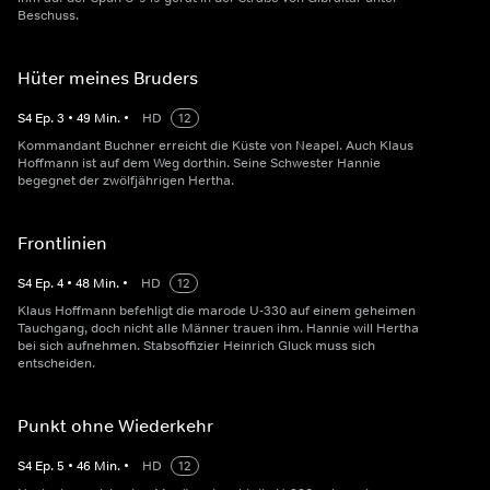
Beschuss.
Hüter meines Bruders
S
4
Ep.
3
•
49
Min.
•
HD
12
Kommandant Buchner erreicht die Küste von Neapel. Auch Klaus
Hoffmann ist auf dem Weg dorthin. Seine Schwester Hannie
begegnet der zwölfjährigen Hertha.
Frontlinien
S
4
Ep.
4
•
48
Min.
•
HD
12
Klaus Hoffmann befehligt die marode U-330 auf einem geheimen
Tauchgang, doch nicht alle Männer trauen ihm. Hannie will Hertha
bei sich aufnehmen. Stabsoffizier Heinrich Gluck muss sich
entscheiden.
Punkt ohne Wiederkehr
S
4
Ep.
5
•
46
Min.
•
HD
12