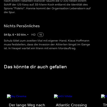
Nach einem riskanten Manöver taucht die U-330 neben einem
Schiff der US-Navy auf. SS-Mann Koch enttarnt die Identität des
Spions "Fidelio". Hannie kommt der Organisation Lebensborn auf
die Spur.
Nichts Persönliches
S
4
Ep.
6
•
50
Min.
•
HD
16
Schulz tötet zum zweiten Mal mit eigener Hand. Klaus Hoffmann
muss feststellen, dass die Invasion der Alliierten längst im Gange
ist. In Neapel wartet ein Mann mit einem Mordauftrag.
Das könnte dir auch gefallen
Der lange Weg nach
Atlantic Crossing
Th