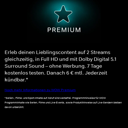
Erleb deinen Lieblingscontent auf 2 Streams
gleichzeitig, in Full HD und mit Dolby Digital 5.1
Surround Sound – ohne Werbung. 7 Tage
kostenlos testen. Danach 6 € mtl. Jederzeit
kündbar.*
Noch mehr Informationen zu WOW Premium
*Serien-, Filme- und Sport-Inhalte auf Abruf sind werbefrei. Programmhinweise für WOW
Programminhalte wie Serien, Filme und Live-Events, sowie Produkthinweise auf Live-Sendern bleiben
davon unberührt.