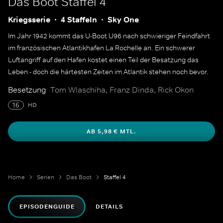
Das Boot
Staffel 4
Kriegsserie
4 Staffeln
Sky One
Im Jahr 1942 kommt das U-Boot U96 nach schwieriger Feindfahrt
im französischen Atlantikhafen La Rochelle an. Ein schwerer
Luftangriff auf den Hafen kostet einen Teil der Besatzung das
Leben - doch die härtesten Zeiten im Atlantik stehen noch bevor.
Besetzung
Tom Wlaschiha, Franz Dinda, Rick Okon
16
HD
AB 5,98 € MTL.
Home
Serien
Das Boot
Staffel 4
EPISODENGUIDE
DETAILS