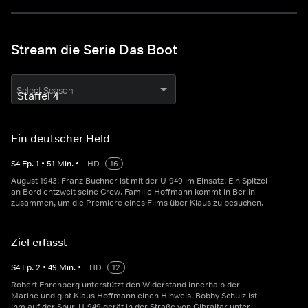
Stream die Serie Das Boot
Select Season
Ein deutscher Held
S
4
Ep.
1
•
51
Min.
•
HD
16
August 1943: Franz Buchner ist mit der U-949 im Einsatz. Ein Spitzel
an Bord entzweit seine Crew. Familie Hoffmann kommt in Berlin
zusammen, um die Premiere eines Films über Klaus zu besuchen.
Ziel erfasst
S
4
Ep.
2
•
49
Min.
•
HD
12
Robert Ehrenberg unterstützt den Widerstand innerhalb der
Marine und gibt Klaus Hoffmann einen Hinweis. Bobby Schulz ist
ihm auf der Spur. U-949 gerät in der Straße von Gibraltar unter