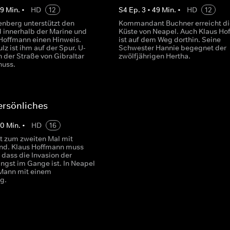
49
Min.
•
HD
12
S
4
Ep.
3
•
49
Min.
•
HD
12
enberg unterstützt den
Kommandant Buchner erreicht di
 innerhalb der Marine und
Küste von Neapel. Auch Klaus Ho
 Hoffmann einen Hinweis.
ist auf dem Weg dorthin. Seine
z ist ihm auf der Spur. U-
Schwester Hannie begegnet der
n der Straße von Gibraltar
zwölfjährigen Hertha.
huss.
ersönliches
50
Min.
•
HD
16
et zum zweiten Mal mit
nd. Klaus Hoffmann muss
, dass die Invasion der
längst im Gange ist. In Neapel
 Mann mit einem
g.