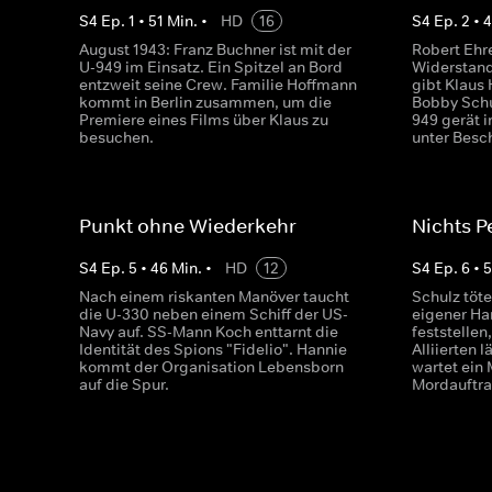
S
4
Ep.
1
•
51
Min.
•
HD
16
S
4
Ep.
2
•
August 1943: Franz Buchner ist mit der
Robert Ehr
U-949 im Einsatz. Ein Spitzel an Bord
Widerstand
entzweit seine Crew. Familie Hoffmann
gibt Klaus
kommt in Berlin zusammen, um die
Bobby Schul
Premiere eines Films über Klaus zu
949 gerät i
besuchen.
unter Besc
Punkt ohne Wiederkehr
Nichts P
S
4
Ep.
5
•
46
Min.
•
HD
12
S
4
Ep.
6
•
Nach einem riskanten Manöver taucht
Schulz töt
die U-330 neben einem Schiff der US-
eigener Ha
Navy auf. SS-Mann Koch enttarnt die
feststellen
Identität des Spions "Fidelio". Hannie
Alliierten 
kommt der Organisation Lebensborn
wartet ein
auf die Spur.
Mordauftra