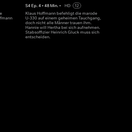
S
4
Ep.
4
•
48
Min.
•
HD
12
e
Klaus Hoffmann befehligt die marode
ffmann
U-330 auf einem geheimen Tauchgang,
doch nicht alle Männer trauen ihm.
Hannie will Hertha bei sich aufnehmen.
Stabsoffizier Heinrich Gluck muss sich
entscheiden.