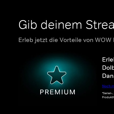
Gib deinem Stre
Erleb jetzt die Vorteile von WOW
Erle
Dolb
Dana
Noch m
*Serien-
Produkth