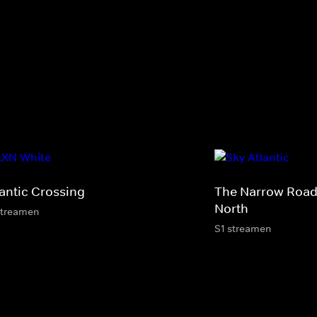
lantic Crossing
The Narrow Road
North
streamen
S1 streamen