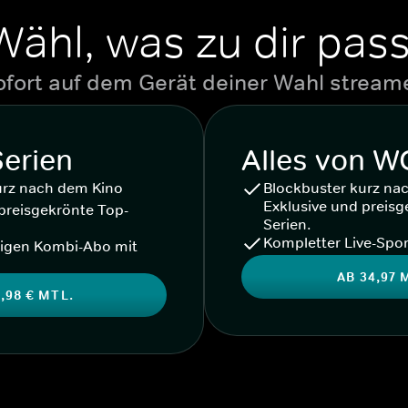
Wähl, was zu dir pass
ofort auf dem Gerät deiner Wahl stream
Serien
Alles von 
urz nach dem Kino
Blockbuster kurz na
Exklusive und preisg
preisgekrönte Top-
Serien.
Kompletter Live-Spor
igen Kombi-Abo mit
AB 34,97 
,98 € MTL.