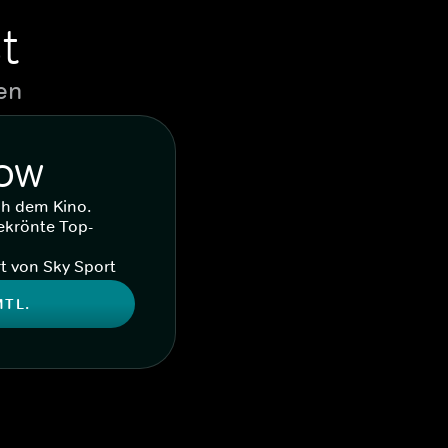
t
en
WOW
ch dem Kino.
ekrönte Top-
t von Sky Sport
MTL.