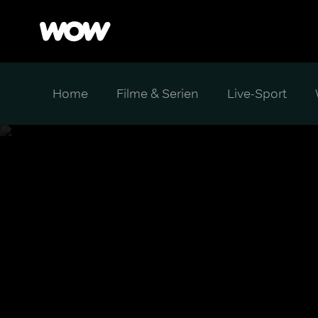
Home
Filme & Serien
Live-Sport