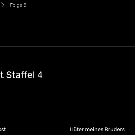
Folge 6
 Staffel 4
sst
Hüter meines Bruders