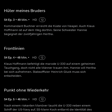
Hüter meines Bruders
S
4
Ep.
3
•
49
Min.
•
HD
12
Kommandant Buchner erreicht die Küste von Neapel. Auch Klaus
Hoffmann ist auf dem Weg dorthin. Seine Schwester Hannie
begegnet der zwölfjährigen Hertha.
Frontlinien
S
4
Ep.
4
•
48
Min.
•
HD
12
Klaus Hoffmann befehligt die marode U-330 auf einem geheimen
Tauchgang, doch nicht alle Männer trauen ihm. Hannie will Hertha
bei sich aufnehmen. Stabsoffizier Heinrich Gluck muss sich
entscheiden.
Punkt ohne Wiederkehr
S
4
Ep.
5
•
46
Min.
•
HD
12
Nach einem riskanten Manöver taucht die U-330 neben einem
Schiff der US-Navy auf. SS-Mann Koch enttarnt die Identität des