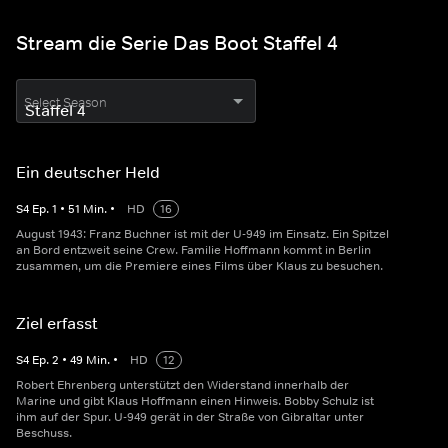
Stream die Serie Das Boot Staffel 4
Select Season
Ein deutscher Held
S
4
Ep.
1
•
51
Min.
•
HD
16
August 1943: Franz Buchner ist mit der U-949 im Einsatz. Ein Spitzel
an Bord entzweit seine Crew. Familie Hoffmann kommt in Berlin
zusammen, um die Premiere eines Films über Klaus zu besuchen.
Ziel erfasst
S
4
Ep.
2
•
49
Min.
•
HD
12
Robert Ehrenberg unterstützt den Widerstand innerhalb der
Marine und gibt Klaus Hoffmann einen Hinweis. Bobby Schulz ist
ihm auf der Spur. U-949 gerät in der Straße von Gibraltar unter
Beschuss.