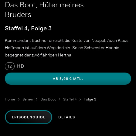
Das Boot, Hüter meines
Bruders
Staffel 4, Folge 3
Kommandant Buchner erreicht die Küste von Neapel. Auch Klaus
Hoffmann ist auf dem Weg dorthin. Seine Schwester Hannie
begegnet der zwölfjährigen Hertha.
HD
12
AB 5,98 € MTL.
Home
Serien
Das Boot
Staffel 4
Folge 3
EPISODENGUIDE
DETAILS