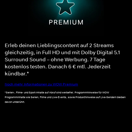
Erleb deinen Lieblingscontent auf 2 Streams
gleichzeitig, in Full HD und mit Dolby Digital 5.1
Surround Sound – ohne Werbung. 7 Tage
kostenlos testen. Danach 6 € mtl. Jederzeit
kündbar.*
Noch mehr Informationen zu WOW Premium
*Serien-, Filme- und Sport-Inhalte auf Abruf sind werbefrei. Programmhinweise für WOW
Programminhalte wie Serien, Filme und Live-Events, sowie Produkthinweise auf Live-Sendern bleiben
davon unberührt.