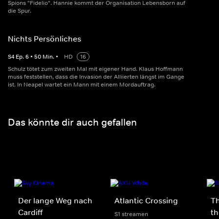
Spions "Fidelio". Hannie kommt der Organisation Lebensborn auf
die Spur.
Nichts Persönliches
S
4
Ep.
6
•
50
Min.
•
HD
16
Schulz tötet zum zweiten Mal mit eigener Hand. Klaus Hoffmann
muss feststellen, dass die Invasion der Alliierten längst im Gange
ist. In Neapel wartet ein Mann mit einem Mordauftrag.
Das könnte dir auch gefallen
Der lange Weg nach
Atlantic Crossing
Th
Cardiff
th
S1 streamen