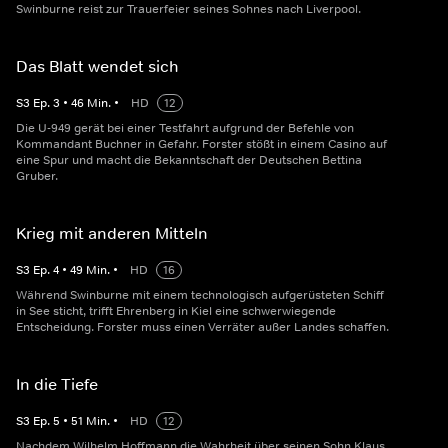
Swinburne reist zur Trauerfeier seines Sohnes nach Liverpool.
Das Blatt wendet sich
S
3
Ep.
3
•
46
Min.
•
HD
12
Die U-949 gerät bei einer Testfahrt aufgrund der Befehle von
Kommandant Buchner in Gefahr. Forster stößt in einem Casino auf
eine Spur und macht die Bekanntschaft der Deutschen Bettina
Gruber.
Krieg mit anderen Mitteln
S
3
Ep.
4
•
49
Min.
•
HD
16
Während Swinburne mit einem technologisch aufgerüsteten Schiff
in See sticht, trifft Ehrenberg in Kiel eine schwerwiegende
Entscheidung. Forster muss einen Verräter außer Landes schaffen.
In die Tiefe
S
3
Ep.
5
•
51
Min.
•
HD
12
Nachdem Wilhelm Hoffmann die Wahrheit über seinen Sohn Klaus