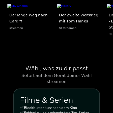
Der lange Weg nach
Der Zweite Weltkrieg
De
Cardiff
mit Tom Hanks
- 
S
streamen
S1 streamen
S1
Wähl, was zu dir passt
Sofort auf dem Gerät deiner Wahl
streamen
Filme & Serien
Blockbuster kurz nach dem Kino
Exklusive und preisgekrönte Top-Serien