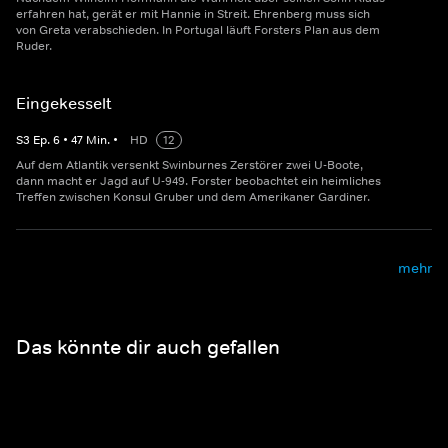
erfahren hat, gerät er mit Hannie in Streit. Ehrenberg muss sich
von Greta verabschieden. In Portugal läuft Forsters Plan aus dem
Ruder.
Eingekesselt
S
3
Ep.
6
•
47
Min.
•
HD
12
Auf dem Atlantik versenkt Swinburnes Zerstörer zwei U-Boote,
dann macht er Jagd auf U-949. Forster beobachtet ein heimliches
Treffen zwischen Konsul Gruber und dem Amerikaner Gardiner.
mehr
Das könnte dir auch gefallen