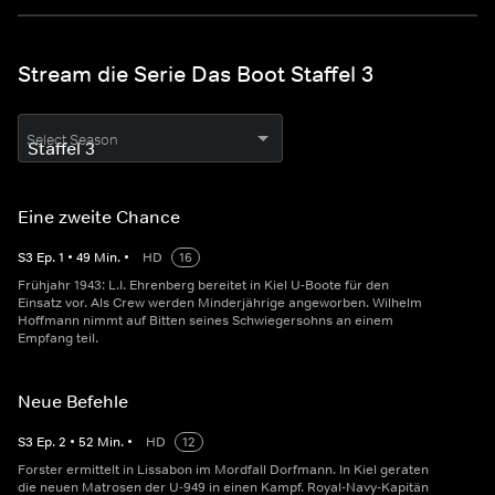
Stream die Serie Das Boot Staffel 3
Select Season
Eine zweite Chance
S
3
Ep.
1
•
49
Min.
•
HD
16
Frühjahr 1943: L.I. Ehrenberg bereitet in Kiel U-Boote für den
Einsatz vor. Als Crew werden Minderjährige angeworben. Wilhelm
Hoffmann nimmt auf Bitten seines Schwiegersohns an einem
Empfang teil.
Neue Befehle
S
3
Ep.
2
•
52
Min.
•
HD
12
Forster ermittelt in Lissabon im Mordfall Dorfmann. In Kiel geraten
die neuen Matrosen der U-949 in einen Kampf. Royal-Navy-Kapitän