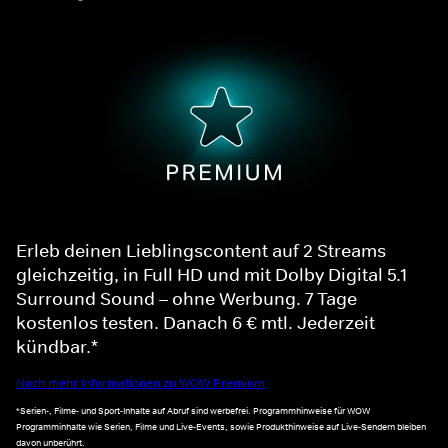
Erleb deinen Lieblingscontent auf 2 Streams
gleichzeitig, in Full HD und mit Dolby Digital 5.1
Surround Sound – ohne Werbung. 7 Tage
kostenlos testen. Danach 6 € mtl. Jederzeit
kündbar.*
Noch mehr Informationen zu WOW Premium
*Serien-, Filme- und Sport-Inhalte auf Abruf sind werbefrei. Programmhinweise für WOW
Programminhalte wie Serien, Filme und Live-Events, sowie Produkthinweise auf Live-Sendern bleiben
davon unberührt.